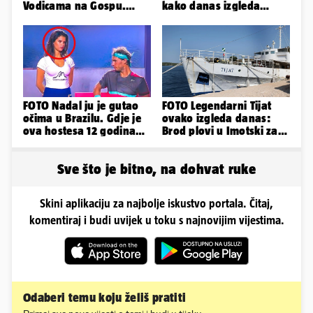
Vodicama na Gospu.
kako danas izgleda
Gradonačelnik:
dvorac u Zagorju
'Neprimjereno'
FOTO Nadal ju je gutao
FOTO Legendarni Tijat
očima u Brazilu. Gdje je
ovako izgleda danas:
ova hostesa 12 godina
Brod plovi u Imotski za
poslije i kako izgleda?
samo 20.000 eura
Sve što je bitno, na dohvat ruke
Skini aplikaciju za najbolje iskustvo portala. Čitaj,
komentiraj i budi uvijek u toku s najnovijim vijestima.
Odaberi temu koju želiš pratiti