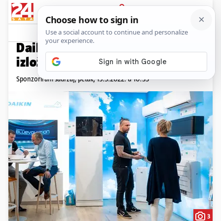
PRIJAVA
Promo sadržaj
PROMO
Daikin nagradna igra u
izložbenom salonu, Zagreb
Sponzorirani sadržaj,
petak, 13.5.2022. u 10:33
3