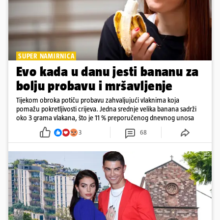
SUPER NAMIRNICA
Evo kada u danu jesti bananu za
bolju probavu i mršavljenje
Tijekom obroka potiču probavu zahvaljujući vlaknima koja
pomažu pokretljivosti crijeva. Jedna srednje velika banana sadrži
oko 3 grama vlakana, što je 11 % preporučenog dnevnog unosa
3
68