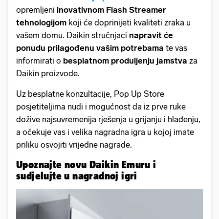
opremljeni
inovativnom Flash Streamer
tehnologijom
koji će doprinijeti kvaliteti zraka u
vašem domu. Daikin stručnjaci
napravit će
ponudu prilagođenu vašim potrebama
te vas
informirati o
besplatnom produljenju jamstva
za
Daikin proizvode.
Uz besplatne konzultacije, Pop Up Store
posjetiteljima nudi i mogućnost da iz prve ruke
dožive najsuvremenija rješenja u grijanju i hlađenju,
a očekuje vas i velika nagradna igra u kojoj imate
priliku osvojiti vrijedne nagrade.
Upoznajte novu Daikin Emuru i
sudjelujte u nagradnoj igri