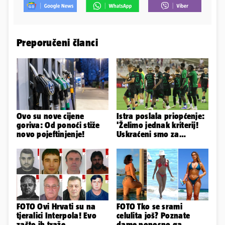
Preporučeni članci
Ovo su nove cijene
Istra poslala priopćenje:
goriva: Od ponoći stiže
'Želimo jednak kriterij!
novo pojeftinjenje!
Uskraćeni smo za
očigledan penal na
Poljudu'
FOTO Ovi Hrvati su na
FOTO Tko se srami
tjeralici Interpola! Evo
celulita još? Poznate
zašto ih traže
dame ponosno ga