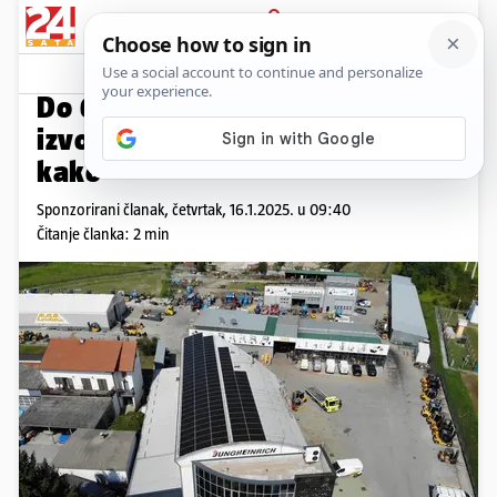
PRIJAVA
Promo sadržaj
PROMO
Do 60 % energije iz vlastitih
izvora? Viličari Mlakar znaju
kako
Sponzorirani članak,
četvrtak, 16.1.2025. u 09:40
Čitanje članka: 2 min