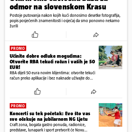
odmor na slovenskom Krasu
Postoje putovanja nakon kojih kući donosimo desetke fotografija,
popis posjećenih znamenitosti i osjećaj da smo ponovno nekamo
žurili
PROMO
Učinite dobre odluke mogućima:
Otvorite RBA tekući račun i vaših je 50
EUR!
RBA dijeli 50 eura novim klijentima: otvorite tekući
račun preko aplikacije i bez naknade uživajte do
kraja godine
PROMO
Koncerti su tek početak: Evo što vas
sve očekuje na jubilarnom NG Ljetu
Craft zona, bogata gastro ponuda, radionice,
predstave, lunapark i sport pretvorit će Novu