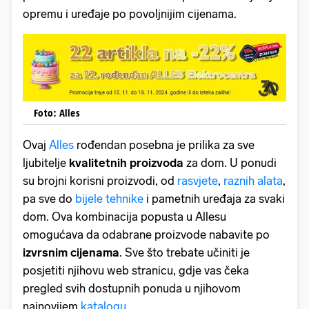
opremu i uređaje po povoljnijim cijenama.
Foto: Alles
Ovaj
Alles
rođendan posebna je prilika za sve
ljubitelje
kvalitetnih proizvoda
za dom. U ponudi
su brojni korisni proizvodi, od
rasvjete
,
raznih alata
,
pa sve do
bijele tehnike
i pametnih uređaja za svaki
dom. Ova kombinacija popusta u Allesu
omogućava da odabrane proizvode nabavite po
izvrsnim cijenama
. Sve što trebate učiniti je
posjetiti njihovu web stranicu, gdje vas čeka
pregled svih dostupnih ponuda u njihovom
najnovijem
katalogu
.