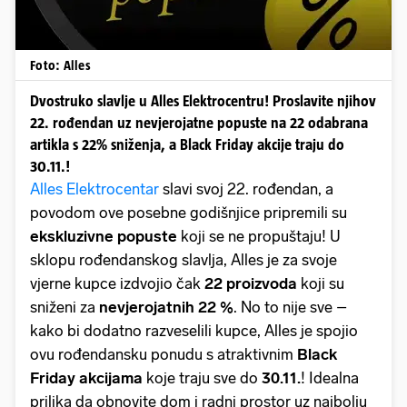
Foto: Alles
Dvostruko slavlje u Alles Elektrocentru! Proslavite njihov
22. rođendan uz nevjerojatne popuste na 22 odabrana
artikla s 22% sniženja, a Black Friday akcije traju do
30.11.!
Alles Elektrocentar
slavi svoj 22. rođendan, a
povodom ove posebne godišnjice pripremili su
ekskluzivne popuste
koji se ne propuštaju! U
sklopu rođendanskog slavlja, Alles je za svoje
vjerne kupce izdvojio čak
22 proizvoda
koji su
sniženi za
nevjerojatnih
22 %
. No to nije sve –
kako bi dodatno razveselili kupce, Alles je spojio
ovu rođendansku ponudu s atraktivnim
Black
Friday akcijama
koje traju sve do
30.11.
! Idealna
prilika da obnovite dom i radni prostor uz najbolju