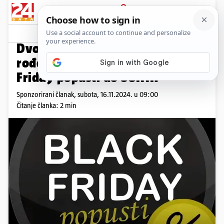
PRIJAVA
Promo sadržaj
PROMO
Dvostruko slavlje u Allesu: 22.
rođendan Elektrocentra i Black
Friday popusti do 30.11.!
Sponzorirani članak,
subota, 16.11.2024. u 09:00
Čitanje članka: 2 min