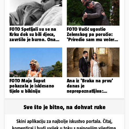
FOTO Spetljali su se na
FOTO Vučić ugostio
Krku dok su bili djeca,
Zelenskog pa poručio:
završilo je burno. Ona
'Priredio sam mu večeru
sad želi 50 milijuna eura
i poželio dobrodošlicu'
FOTO Maja Šuput
Ana iz 'Braka na prvu'
pokazala je isklesano
danas je
tijelo u bikiniju
neprepoznatljiva:
Odselila je iz Hrvatske, a
ovako sad izgleda
Sve što je bitno, na dohvat ruke
Skini aplikaciju za najbolje iskustvo portala. Čitaj,
komentiraj i budi uvijek u toku s najnovijim vijestima.