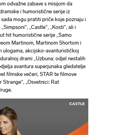
om odvažne zabave s misijom da
dramske i humoristične serije iz
i sada mogu pratiti priče koje poznaju i
„Simpsoni“, „Castle“, „Kosti“, ali i
put hit humoristične serije „Samo
eveom Martinom, Martinom Shortom i
ulogama, akcijsko-avanturističkoj
roceduralnoj drami „Uzbuna: odjel nestalih
djelja avantura superjunaka gledatelje
el filmske večeri, STAR te filmove
r Strange“, „Osvetnici: Rat
ruge.