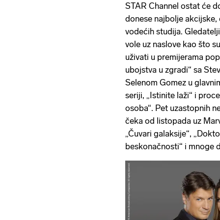
STAR Channel ostat će d
donese najbolje akcijske, 
vodećih studija. Gledatelj
vole uz naslove kao što su 
uživati ​​u premijerama po
ubojstva u zgradi“ sa St
Selenom Gomez u glavnim 
seriji, „Istinite laži“ i p
osoba“. Pet uzastopnih ne
čeka od listopada uz Marv
„Čuvari galaksije“, „Dokto
beskonačnosti“ i mnoge d