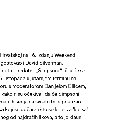
Hrvatskoj na 16. izdanju Weekend
 gostovao i David Silverman,
mator i redatelj „Simpsona“, čija će se
5. listopada u jutarnjem terminu na
oru s moderatorom Danijelom Bilićem,
o kako nisu očekivali da će Simpsoni
atijih serija na svijetu te je prikazao
 koji su dočarali što se krije iza 'kulisa'
dnog od najdražih likova, a to je klaun