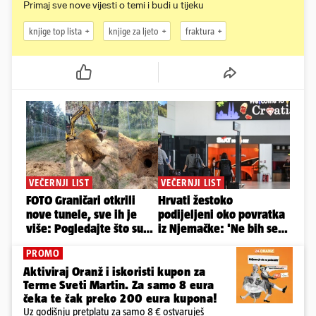
Primaj sve nove vijesti o temi i budi u tijeku
knjige top lista
knjige za ljeto
fraktura
PROMO
Aktiviraj Oranž i iskoristi kupon za
Terme Sveti Martin. Za samo 8 eura
čeka te čak preko 200 eura kupona!
Uz godišnju pretplatu za samo 8 € ostvaruješ