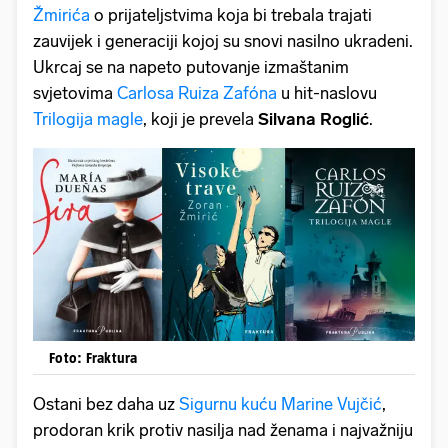
Žmirića
o prijateljstvima koja bi trebala trajati
zauvijek i generaciji kojoj su snovi nasilno ukradeni.
Ukrcaj se na napeto putovanje izmaštanim
svjetovima
Carlosa Ruiza Zafóna
u hit-naslovu
Trilogija magle
, koji je prevela
Silvana Roglić
.
Foto: Fraktura
Ostani bez daha uz
Sigurnu kuću
Marine Vujčić
,
prodoran krik protiv nasilja nad ženama i najvažniju