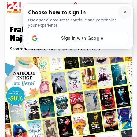
PRIJAVA
Promo sadržaj
PROMO
Frakturina ljetna akcija –
Najbolje knjige za ljeto
Sponzorirani članak,
ponedjeljak, 8.7.2024. u 09:28