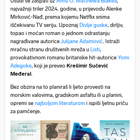
Usudi se zaspati uz
Annu O.
Matthewa Blakea
,
najvažniji triler 2024. godine, u prijevodu Alenke
Mirković-Nađ, prema kojemu Netflix snima
iščekivanu TV seriju. Upoznaj
Divlje guske
, dirljiv,
topao i moćan roman o jednom odrastanju
nagrađivane autorice
Julijane Adamović
. Istraži
mračnu stranu društvenih mreža u
Listi
,
provokativnom romanu britanske hit-autorice
Yomi
Adegoke
, koji je preveo
Krešimir Sučević
Međeral
.
Bez obzira na to planiraš li ljeto provesti na
morskim valovima, gradskom asfaltu ili u planini,
opremi se
najboljom literaturom
i ispiši ljetnu priču
za pamćenje.