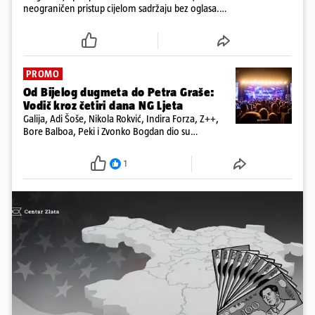
neograničen pristup cijelom sadržaju bez oglasa.
Među prvima isprobaj novu 24HEJ tražilicu, čitaj
dnevne e-novine 24sata i tjednika Express. Ali ni to
nije sve!
PROMO
Od Bijelog dugmeta do Petra Graše:
Vodič kroz četiri dana NG Ljeta
Galija, Adi Šoše, Nikola Rokvić, Indira Forza, Z++,
Bore Balboa, Peki i Zvonko Bogdan dio su
programa jubilarnog festivala koji će se od 13. do
16. kolovoza održati na dvije pozornice
1