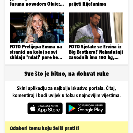
Jarunu povodom Oluje:
prijeti Riječanima
Evo kako je izgledao
nastup
FOTO Prelijepa Emma na
FOTO Sjećate se Ervina iz
stranici na kojoj se svi
Big Brothera? Nekadašnji
skidaju 'mlati' pare bez
zavodnik ima 180 kg,
'prodaje tijela'
evo kako izgleda
Sve što je bitno, na dohvat ruke
Skini aplikaciju za najbolje iskustvo portala. Čitaj,
komentiraj i budi uvijek u toku s najnovijim vijestima.
Odaberi temu koju želiš pratiti