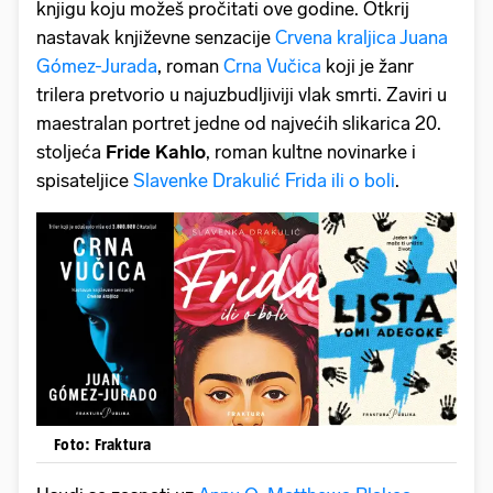
knjigu koju možeš pročitati ove godine. Otkrij
nastavak književne senzacije
Crvena kraljica
Juana
Gómez-Jurada
, roman
Crna Vučica
koji je žanr
trilera pretvorio u najuzbudljiviji vlak smrti. Zaviri u
maestralan portret jedne od najvećih slikarica 20.
stoljeća
Fride Kahlo
, roman kultne novinarke i
spisateljice
Slavenke Drakulić
Frida ili o boli
.
Foto: Fraktura