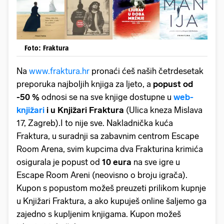
Foto: Fraktura
Na
www.fraktura.hr
pronaći ćeš naših četrdesetak
preporuka najboljih knjiga za ljeto, a
popust od
-50 %
odnosi se na sve knjige dostupne u
web-
knjižari
i u Knjižari Fraktura
(Ulica kneza Mislava
17, Zagreb).I to nije sve. Nakladnička kuća
Fraktura, u suradnji sa zabavnim centrom Escape
Room Arena, svim kupcima dva Frakturina krimića
osigurala je popust od
10 eura
na sve igre u
Escape Room Areni (neovisno o broju igrača).
Kupon s popustom možeš preuzeti prilikom kupnje
u Knjižari Fraktura, a ako kupuješ online šaljemo ga
zajedno s kupljenim knjigama. Kupon možeš