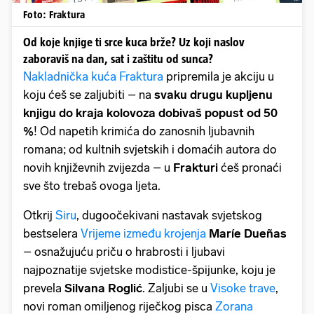
Foto: Fraktura
Od koje knjige ti srce kuca brže? Uz koji naslov
zaboraviš na dan, sat i zaštitu od sunca?
Nakladnička kuća Fraktura
pripremila je akciju u
koju ćeš se zaljubiti – na
svaku drugu kupljenu
knjigu do kraja kolovoza dobivaš popust od 50
%
! Od napetih krimića do zanosnih ljubavnih
romana; od kultnih svjetskih i domaćih autora do
novih književnih zvijezda – u
Frakturi
ćeš pronaći
sve što trebaš ovoga ljeta.
Otkrij
Siru
, dugoočekivani nastavak svjetskog
bestselera
Vrijeme između krojenja
Maríe Dueñas
– osnažujuću priču o hrabrosti i ljubavi
najpoznatije svjetske modistice-špijunke, koju je
prevela
Silvana Roglić
. Zaljubi se u
Visoke trave
,
novi roman omiljenog riječkog pisca
Zorana