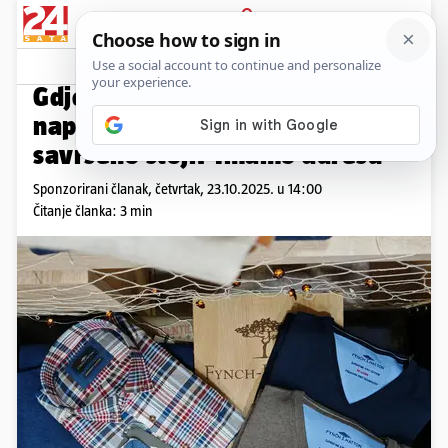
PRIJAVA
Promo sadržaj
PROMO
Gdje muškarci većih veličina
napokon pronalaze odjeću koja
savršeno stoji? Imamo adresu
Sponzorirani članak,
četvrtak, 23.10.2025. u 14:00
Čitanje članka: 3 min