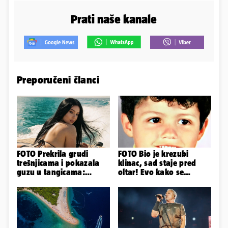
Prati naše kanale
Preporučeni članci
FOTO Prekrila grudi
FOTO Bio je krezubi
trešnjicama i pokazala
klinac, sad staje pred
guzu u tangicama:
oltar! Evo kako se
Ovako ljetuje bujna
mijenjao jedan od
Slavonka
najvećih...