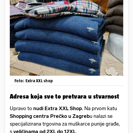
Foto: Extra XXL shop
Adresa koja sve to pretvara u stvarnost
Upravo to
nudi Extra XXL Shop
. Na prvom katu
Shopping centra Prečko u Zagreb
u nalazi se
specijalizirana trgovina za muškarce punije građe,
s
veličinama od 2XL do 12XL
.