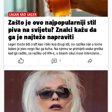
LAGAN KAO LAGER
Zašto je ovo najpopularniji stil
piva na svijetu? Znalci kažu da
ga je najteže napraviti
Lager može biti craft kao i bilo koji drugi stil, no razlika nije u tome
kakvo je pivo nego tko ga kuha. Na njemu se primijeti svaka greška
kad ga radite, za razliku od IPA-e, u kojem okus nose intenzivne
arome
7