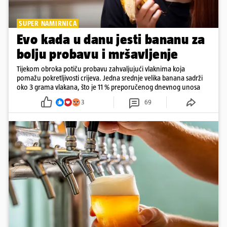
SUPER NAMIRNICA
Evo kada u danu jesti bananu za
bolju probavu i mršavljenje
Tijekom obroka potiču probavu zahvaljujući vlaknima koja
pomažu pokretljivosti crijeva. Jedna srednje velika banana sadrži
oko 3 grama vlakana, što je 11 % preporučenog dnevnog unosa
3
69