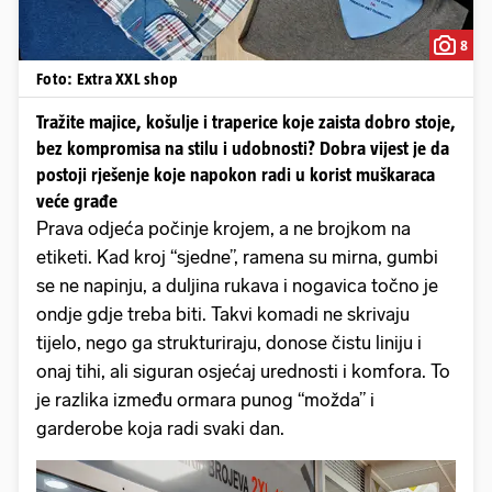
8
Foto: Extra XXL shop
Tražite majice, košulje i traperice koje zaista dobro stoje,
bez kompromisa na stilu i udobnosti? Dobra vijest je da
postoji rješenje koje napokon radi u korist muškaraca
veće građe
Prava odjeća počinje krojem, a ne brojkom na
etiketi. Kad kroj “sjedne”, ramena su mirna, gumbi
se ne napinju, a duljina rukava i nogavica točno je
ondje gdje treba biti. Takvi komadi ne skrivaju
tijelo, nego ga strukturiraju, donose čistu liniju i
onaj tihi, ali siguran osjećaj urednosti i komfora. To
je razlika između ormara punog “možda” i
garderobe koja radi svaki dan.