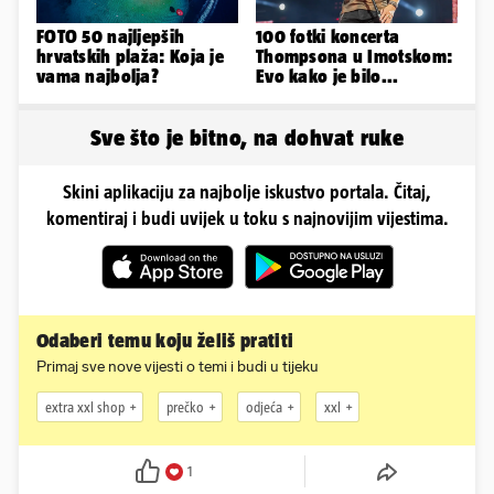
FOTO 50 najljepših
100 fotki koncerta
hrvatskih plaža: Koja je
Thompsona u Imotskom:
vama najbolja?
Evo kako je bilo...
Sve što je bitno, na dohvat ruke
Skini aplikaciju za najbolje iskustvo portala. Čitaj,
komentiraj i budi uvijek u toku s najnovijim vijestima.
Odaberi temu koju želiš pratiti
Primaj sve nove vijesti o temi i budi u tijeku
extra xxl shop
prečko
odjeća
xxl
1