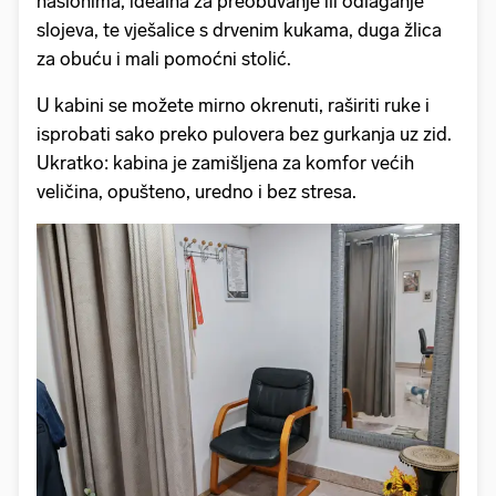
naslonima, idealna za preobuvanje ili odlaganje
slojeva, te vješalice s drvenim kukama, duga žlica
za obuću i mali pomoćni stolić.
U kabini se možete mirno okrenuti, raširiti ruke i
isprobati sako preko pulovera bez gurkanja uz zid.
Ukratko: kabina je zamišljena za komfor većih
veličina, opušteno, uredno i bez stresa.