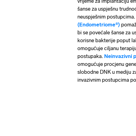
vrijeme za implantaciju e
šanse za uspješnu trudno
neuspješnim postupcima
(Endometriome®)
pomaže
bi se povećale šanse za us
korisne bakterije poput la
omogućuje ciljanu terapi
postupaka.
Neinvazivni p
omogućuje procjenu genet
slobodne DNK u mediju za 
invazivnim postupcima po