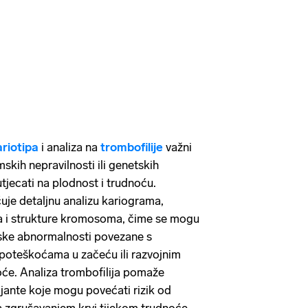
ariotipa
i analiza na
trombofilije
važni
skih nepravilnosti ili genetskih
tjecati na plodnost i trudnoću.
učuje detaljnu analizu kariograma,
a i strukture kromosoma, čime se mogu
tske abnormalnosti povezane s
poteškoćama u začeću ili razvojnim
će. Analiza trombofilija pomaže
rijante koje mogu povećati rizik od