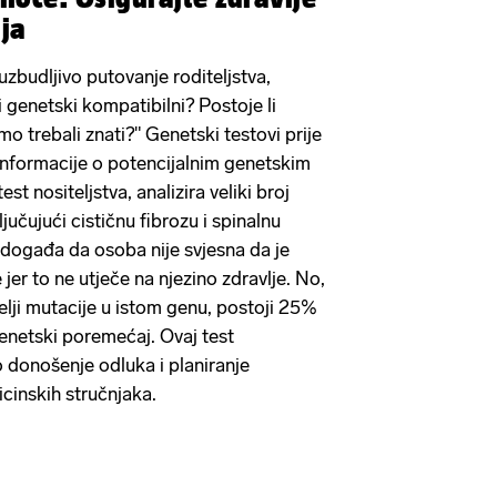
ija
uzbudljivo putovanje roditeljstva,
 genetski kompatibilni? Postoje li
smo trebali znati?" Genetski testovi prije
informacije o potencijalnim genetskim
 test nositeljstva, analizira veliki broj
učujući cističnu fibrozu i spinalnu
e događa da osoba nije svjesna da je
jer to ne utječe na njezino zdravlje. No,
elji mutacije u istom genu, postoji 25%
genetski poremećaj. Ovaj test
onošenje odluka i planiranje
cinskih stručnjaka.