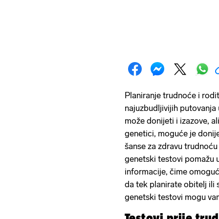
Planiranje trudnoće i rodit
najuzbudljivijih putovanja
može donijeti i izazove, al
genetici, moguće je donij
šanse za zdravu trudnoću 
genetski testovi pomažu u
informacije, čime omoguću
da tek planirate obitelj il
genetski testovi mogu vam
Testovi prije tru