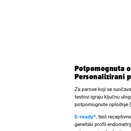
Potpomognuta op
Personalizirani p
Za parove koji se suočava
testovi igraju ključnu ulo
potpomognute oplodnje 
E-ready®
, test receptivn
genetski profil endometrij