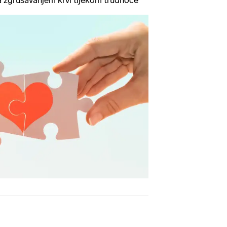
a zgrušavanjem krvi tijekom trudnoće