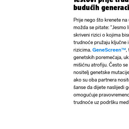
budućih generac
Prije nego što krenete na 
možda se pitate: "Jesmo li
skriveni rizici o kojima bi
trudnoće pružaju ključne 
rizicima.
GeneScreen™
,
genetskih poremećaja, uklj
mišićnu atrofiju. Često s
nositelj genetske mutacije 
ako su oba partnera nosit
šanse da dijete naslijedi 
omogućuje pravovremeno d
trudnoće uz podršku medi