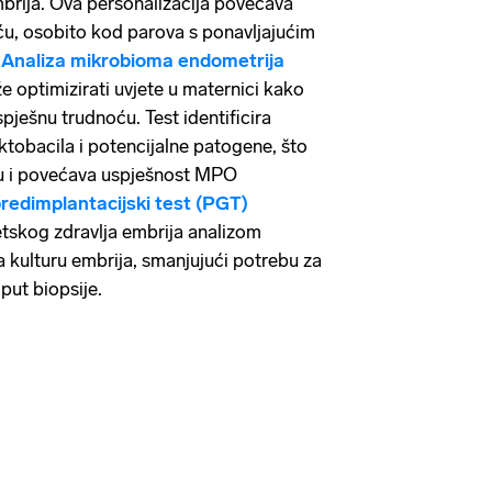
mbrija. Ova personalizacija povećava
ću, osobito kod parova s ponavljajućim
.
Analiza mikrobioma endometrija
 optimizirati uvjete u maternici kako
pješnu trudnoću. Test identificira
ktobacila i potencijalne patogene, što
ju i povećava uspješnost MPO
redimplantacijski test (PGT)
skog zdravlja embrija analizom
kulturu embrija, smanjujući potrebu za
put biopsije.