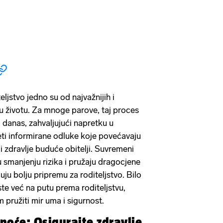
eljstvo jedno su od najvažnijih i
 u životu. Za mnoge parove, taj proces
i danas, zahvaljujući napretku u
eti informirane odluke koje povećavaju
i zdravlje buduće obitelji. Suvremeni
 smanjenju rizika i pružaju dragocjene
ju bolju pripremu za roditeljstvo. Bilo
i ste već na putu prema roditeljstvu,
 pružiti mir uma i sigurnost.
dnoće: Osigurajte zdravlje