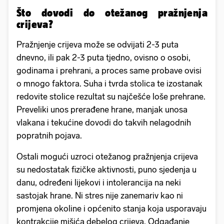
Što dovodi do otežanog pražnjenja
crijeva?
Pražnjenje crijeva može se odvijati 2-3 puta
dnevno, ili pak 2-3 puta tjedno, ovisno o osobi,
godinama i prehrani, a proces same probave ovisi
o mnogo faktora. Suha i tvrda stolica te izostanak
redovite stolice rezultat su najčešće loše prehrane.
Preveliki unos prerađene hrane, manjak unosa
vlakana i tekućine dovodi do takvih nelagodnih
popratnih pojava.
Ostali mogući uzroci otežanog pražnjenja crijeva
su nedostatak fizičke aktivnosti, puno sjedenja u
danu, određeni lijekovi i intolerancija na neki
sastojak hrane. Ni stres nije zanemariv kao ni
promjena okoline i općenito stanja koja usporavaju
kontrakcije mišića debelog crijeva. Odgađanje