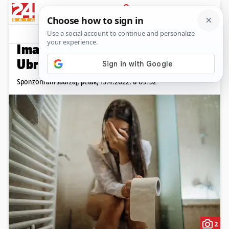
PRIJAVA
Promo sadržaj
PROMO
Imate neredovitu stolicu?
Ubrzajte svoju probavu!
Sponzorirani sadržaj,
petak, 15.4.2022. u 09:32
2