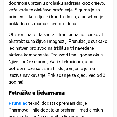
doprinosi ubrzanju prolasku sadržaja kroz crijevo,
veže vodu te olakšava pražnjenje. Sigurna je za
primjenu i kod djece i kod trudnica, a posebno je
prikladna osobama s hemoroidima.
Obzirom na to da sadrži i tradicionalno učinkovit
ekstrakt suhe šljive i magnezij, Prunulac je svakako
jedinstven proizvod na tržištu s tri navedene
aktivne komponente. Proizvod ima ugodan okus
šljive, može se pomiješati s tekućinom, a po
potrebi može se uzimati i dulje vrijeme jer ne
izaziva navikavanje. Prikladan je za djecu već od 3
godine!
Potražite u ljekarnama
Prunulac
tekući dodatak prehrani dio je
Pharmoval linije dodataka prehrani i medicinskih
proizvoda i može se kupiti u ljekarnama i