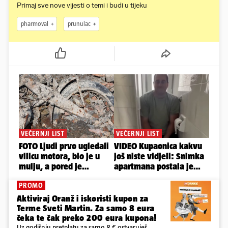
Primaj sve nove vijesti o temi i budi u tijeku
pharmoval
prunulac
PROMO
Aktiviraj Oranž i iskoristi kupon za
Terme Sveti Martin. Za samo 8 eura
čeka te čak preko 200 eura kupona!
Uz godišnju pretplatu za samo 8 € ostvaruješ