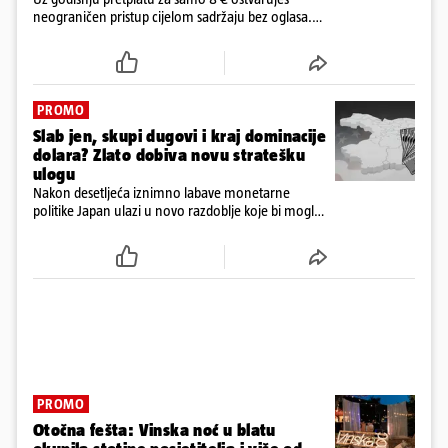
neograničen pristup cijelom sadržaju bez oglasa.
Među prvima isprobaj novu 24HEJ tražilicu, čitaj
dnevne e-novine 24sata i tjednika Express. Ali ni to
nije sve!
PROMO
Slab jen, skupi dugovi i kraj dominacije
dolara? Zlato dobiva novu stratešku
ulogu
Nakon desetljeća iznimno labave monetarne
politike Japan ulazi u novo razdoblje koje bi moglo
imati posljedice daleko izvan granica njegove
ekonomije
PROMO
Otočna fešta: Vinska noć u blatu