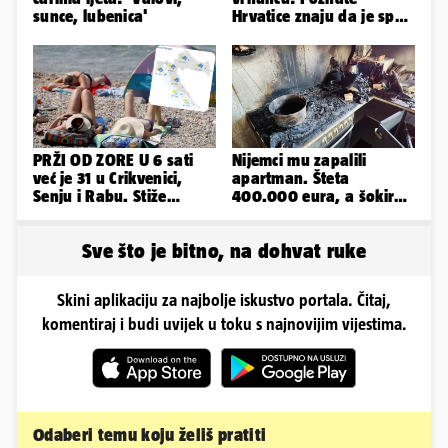
sunce, lubenica'
Hrvatice znaju da je spas
u minijaturnom bikiniju
PRŽI OD ZORE U 6 sati
Nijemci mu zapalili
već je 31 u Crikvenici,
apartman. Šteta
Senju i Rabu. Stiže
400.000 eura, a šokirao
grmljavina, pljusak i
ga mail od Bookinga
jaka bura
Sve što je bitno, na dohvat ruke
Skini aplikaciju za najbolje iskustvo portala. Čitaj,
komentiraj i budi uvijek u toku s najnovijim vijestima.
Odaberi temu koju želiš pratiti