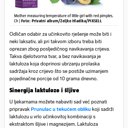
Mother measuring temperature of little girl with red pimples.
Ch |
Foto: Privatni album/Zeljko Hladika/PIXSELL
Odličan odabir za učinkovito rješenje može biti i
neki laksativ, ali pri takvom izboru treba biti
oprezan zbog posljedičnog navikavanja crijeva.
Takva djelotvorna tvar, a bez navikavanja je
laktuloza koja doprinosi ubrzanju prolaska
sadržaja kroz crijevo što se postiže uzimanjem
pojedinačne porcije od 10 grama dnevno.
Sinergija laktuloze i šljive
U ljekarnama možete nabaviti sad već poznati
pripravak
Prunulac u tekućem obliku
koji sadrži
laktulozu u vrlo učinkovitoj kombinaciji s
ekstraktom šljive i magnezijem. Laktuloza