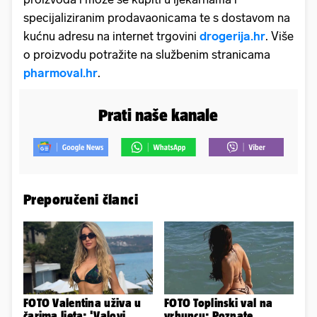
specijaliziranim prodavaonicama te s dostavom na
kućnu adresu na internet trgovini
drogerija.hr
. Više
o proizvodu potražite na službenim stranicama
pharmoval.hr
.
Prati naše kanale
Preporučeni članci
FOTO Valentina uživa u
FOTO Toplinski val na
čarima ljeta: 'Valovi,
vrhuncu: Poznate