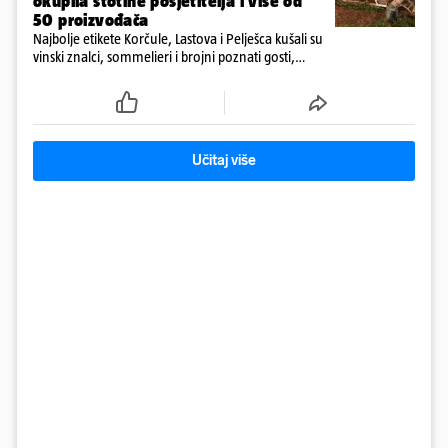
okupila stotine posjetitelja i više od
50 proizvođača
Najbolje etikete Korčule, Lastova i Pelješca kušali su
vinski znalci, sommelieri i brojni poznati gosti,
među kojima i ministar Branko Bačić
Učitaj više