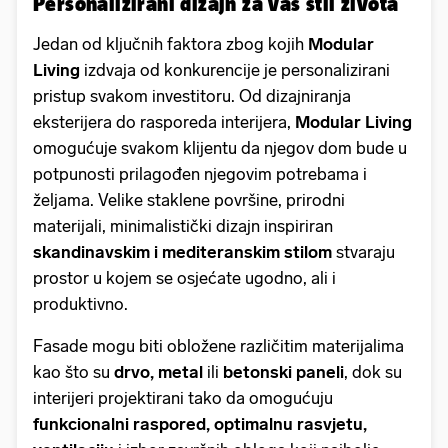
Personalizirani dizajn za vaš stil života
Jedan od ključnih faktora zbog kojih
Modular
Living
izdvaja od konkurencije je personalizirani
pristup svakom investitoru. Od dizajniranja
eksterijera do rasporeda interijera,
Modular Living
omogućuje svakom klijentu da njegov dom bude u
potpunosti prilagođen njegovim potrebama i
željama. Velike staklene površine, prirodni
materijali, minimalistički dizajn inspiriran
skandinavskim i mediteranskim stilom
stvaraju
prostor u kojem se osjećate ugodno, ali i
produktivno.
Fasade mogu biti obložene različitim materijalima
kao što su
drvo, metal
ili
betonski paneli
, dok su
interijeri projektirani tako da omogućuju
funkcionalni raspored, optimalnu rasvjetu,