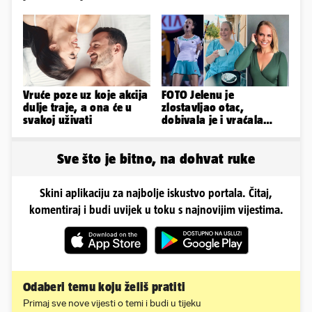
u minijaturnom bikiniju
Vruće poze uz koje akcija
FOTO Jelenu je
dulje traje, a ona će u
zlostavljao otac,
svakoj uživati
dobivala je i vraćala
kilograme: 'Brutalno me
tukao šakama'
Sve što je bitno, na dohvat ruke
Skini aplikaciju za najbolje iskustvo portala. Čitaj,
komentiraj i budi uvijek u toku s najnovijim vijestima.
Odaberi temu koju želiš pratiti
Primaj sve nove vijesti o temi i budi u tijeku