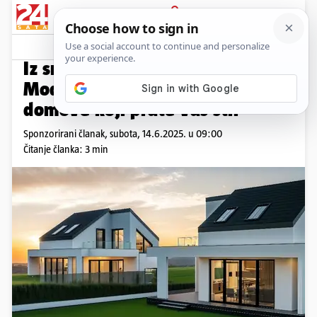
PRIJAVA
Promo sadržaj
PROMO
Iz snova u stvarnost: Kako
Modular Living gradi A+
domove koji prate vaš stil
Sponzorirani članak,
subota, 14.6.2025. u 09:00
Čitanje članka: 3 min