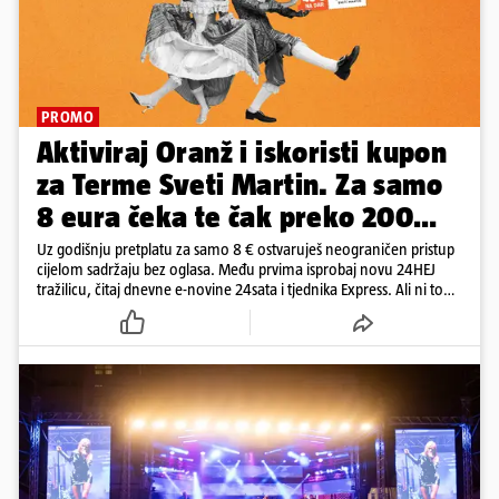
PROMO
Aktiviraj Oranž i iskoristi kupon
za Terme Sveti Martin. Za samo
8 eura čeka te čak preko 200
eura kupona!
Uz godišnju pretplatu za samo 8 € ostvaruješ neograničen pristup
cijelom sadržaju bez oglasa. Među prvima isprobaj novu 24HEJ
tražilicu, čitaj dnevne e-novine 24sata i tjednika Express. Ali ni to
nije sve!