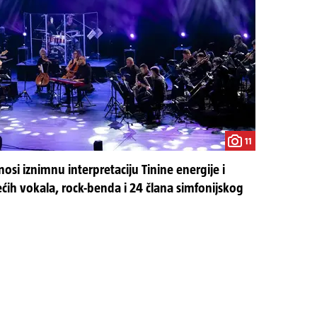
11
osi iznimnu interpretaciju Tinine energije i
ćih vokala, rock-benda i 24 člana simfonijskog