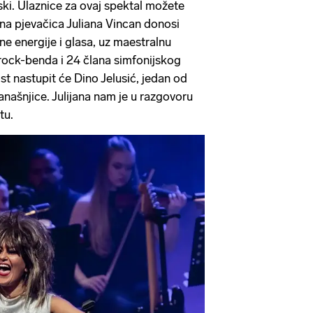
ski. Ulaznice za ovaj spektal možete
vna pjevačica Juliana Vincan donosi
ine energije i glasa, uz maestralnu
rock-benda i 24 člana simfonijskog
t nastupit će Dino Jelusić, jedan od
anašnjice. Julijana nam je u razgovoru
tu.