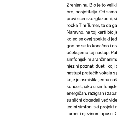
Zrenjaninu. Bio je to velik
broj posjetitelja. Od samo
pravi scensko-glazbeni, si
rocka Tini Turner, te da g
Naravno, na toj karti bio j
kojeg se ovaj spektakl je
godine se to konačno i os
očekujemo taj nastup. Publ
simfonijskim aranžmanima.
njezini poznati dueti, koj
nastupi pratećih vokala 
koje je osmislila jedna na
koncert, iako u simfonijs
energičan, razigran i zaba
su slični događaji već vi
jedini simfonijski projekt 
Turner i njezinom opusu. Ov