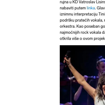
rujna u KD Vatroslav Lisin
nabaviti putem
linka
. Gla
iznimnu interpretaciju Tin
podršku pratećih vokala, 
orkestra. Kao poseban gos
najmoćnijih rock vokala d
otkrila više o ovom projek