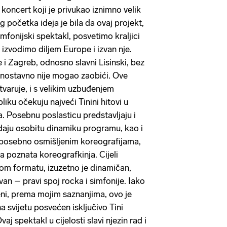
i koncert koji je privukao iznimno velik
g početka ideja je bila da ovaj projekt,
mfonijski spektakl, posvetimo kraljici
a izvodimo diljem Europe i izvan nje.
e i Zagreb, odnosno slavni Lisinski, bez
dnostavno nije mogao zaobići. Ove
tvaruje, i s velikim uzbuđenjem
iku očekuju najveći Tinini hitovi u
 Posebnu poslasticu predstavljaju i
i daju osobitu dinamiku programu, kao i
s posebno osmišljenim koreografijama,
ša poznata koreografkinja. Cijeli
kom formatu, izuzetno je dinamičan,
van – pravi spoj rocka i simfonije. Iako
đeni, prema mojim saznanjima, ovo je
na svijetu posvećen isključivo Tini
aj spektakl u cijelosti slavi njezin rad i