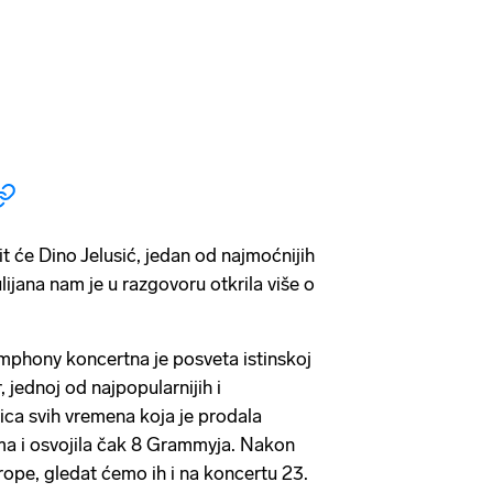
 će Dino Jelusić, jedan od najmoćnijih
lijana nam je u razgovoru otkrila više o
phony koncertna je posveta istinskoj
, jednoj od najpopularnijih i
čica svih vremena koja je prodala
ma i osvojila čak 8 Grammyja. Nakon
rope, gledat ćemo ih i na koncertu 23.