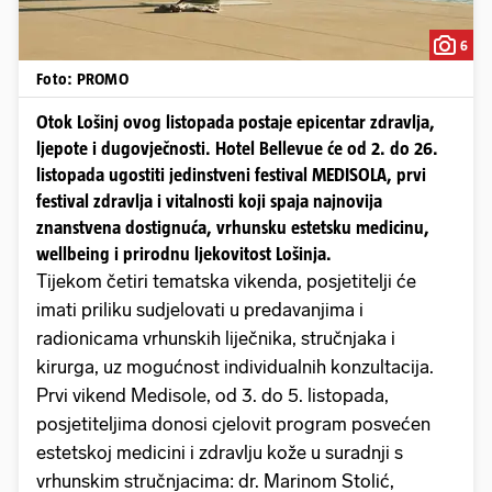
6
Foto: PROMO
Otok Lošinj ovog listopada postaje epicentar zdravlja,
ljepote i dugovječnosti. Hotel Bellevue će od 2. do 26.
listopada ugostiti jedinstveni festival MEDISOLA, prvi
festival zdravlja i vitalnosti koji spaja najnovija
znanstvena dostignuća, vrhunsku estetsku medicinu,
wellbeing i prirodnu ljekovitost Lošinja.
Tijekom četiri tematska vikenda, posjetitelji će
imati priliku sudjelovati u predavanjima i
radionicama vrhunskih liječnika, stručnjaka i
kirurga, uz mogućnost individualnih konzultacija.
Prvi vikend Medisole, od 3. do 5. listopada,
posjetiteljima donosi cjelovit program posvećen
estetskoj medicini i zdravlju kože u suradnji s
vrhunskim stručnjacima: dr. Marinom Stolić,