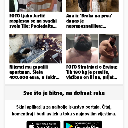
FOTO Ljubo Jurčić
Ana iz 'Braka na prvu'
rasplesao se na svadbi
danas je
svoje Tije: Pogledajte
neprepoznatljiva:
kako je izgledalo
Odselila je iz Hrvatske, a
vjenčanje...
ovako sad izgleda
Nijemci mu zapalili
FOTO Stručnjaci o Ervinu:
apartman. Šteta
Tih 180 kg je previše,
400.000 eura, a šokirao
vježbao on ili ne, prijete
ga mail od Bookinga
mu mnoge komplikacije
Sve što je bitno, na dohvat ruke
Skini aplikaciju za najbolje iskustvo portala. Čitaj,
komentiraj i budi uvijek u toku s najnovijim vijestima.