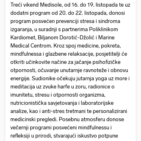
Treći vikend Medisole, od 16. do 19. listopada te uz
dodatni program od 20. do 22. listopada, donosi
program posvećen prevenciji stresa i sindroma
izgaranja, u suradnji s partnerima Poliklinikom
Kardiomet, Biljanom Dorotić-Džolić i Marine
Medical Centrom. Kroz spoj medicine, pokreta,
mindfulnessa i glazbene relaksacije, posjetitelji će
otkriti učinkovite načine za jačanje psihofizičke
otpornosti, očuvanje unutarnje ravnoteže i obnovu
energije. Sudionike očekuju jutarnja yoga uz more i
meditacija uz zvuke harfe u zoru, radionice o
imunitetu, stresu i otpornosti organizma,
nutricionistička savjetovanja i laboratorijske
analize, kao i anti-stres tretmani te personalizirani
medicinski pregledi. Posebnu atmosferu donose
večernji programi posvećeni mindfulnessu i
refleksiji u prirodi, stvarajući iskustvo potpune