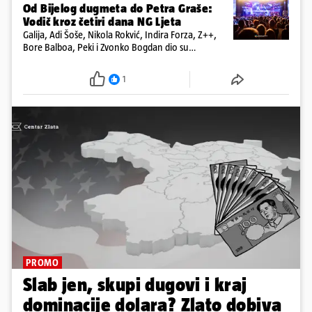
Od Bijelog dugmeta do Petra Graše:
Vodič kroz četiri dana NG Ljeta
Galija, Adi Šoše, Nikola Rokvić, Indira Forza, Z++,
Bore Balboa, Peki i Zvonko Bogdan dio su
programa jubilarnog festivala koji će se od 13. do
16. kolovoza održati na dvije pozornice
1
PROMO
Slab jen, skupi dugovi i kraj
dominacije dolara? Zlato dobiva