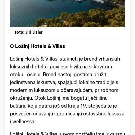
Foto: Jiri Lizler
O Lošinj Hotels & Villas
Lošinj Hotels & Villas istaknuti je brend vrhunskih
luksuznih hotela i povijesnih vila na slikovitom
otoku Lošinju. Brend nastoji gostima pružiti
jedinstvena iskustva, spajajući lokalne tradicije s
modernim luksuzom u očaravajućem, prirodnom
okruženju. Otok Lošinj ima bogatu lječilišnu
baštinu koja datira još od kraja 19. stoljeća te je
posvećen očuvanju i promicanju ostavštine luksuza
i wellnessa.
Lošinj Hotels & Villas u svom portfelju ima luksuznu