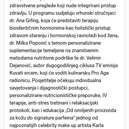
zdravstvene preglede koji nude integrirani pristup
zdravlju. U programu sudjeluju vrhunski stručnjaci
dr. Ana Gifing, koja će predstaviti terapiju
bioidentičnim hormonima kao holistički pristup
zdravom starenju i hormonskoj ravnoteži kod žena,
dr. Milka Popović s temom personalizirane
suplementacije temeljene na znanstvenim
metodama nutritivne podrške te dr. Velimir
Dejanović, autor dugogodišnjeg ciklusa TV emisija
Kuvati srcem, koji će voditi kulinarsku Pro Age
radionicu. Posjetitelje očekuju individualna
savjetovanja i dijagnostički postupci,
personalizirane nutricionističke preporuke, IV
terapije, anti-stres tretmani i relaksacijski
protokoli, kao i edukacija „Od omiljenih proizvoda
za kožu do signature parfema“ jednog od
najpoznatijih celebrity make up artista Karla