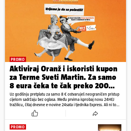
PROMO
Aktiviraj Oranž i iskoristi kupon
za Terme Sveti Martin. Za samo
8 eura čeka te čak preko 200
eura kupona!
Uz godišnju pretplatu za samo 8 € ostvaruješ neograničen pristup
cijelom sadržaju bez oglasa. Među prvima isprobaj novu 24HEJ
tražilicu, čitaj dnevne e-novine 24sata i tjednika Express. Ali ni to
nije sve!
PROMO