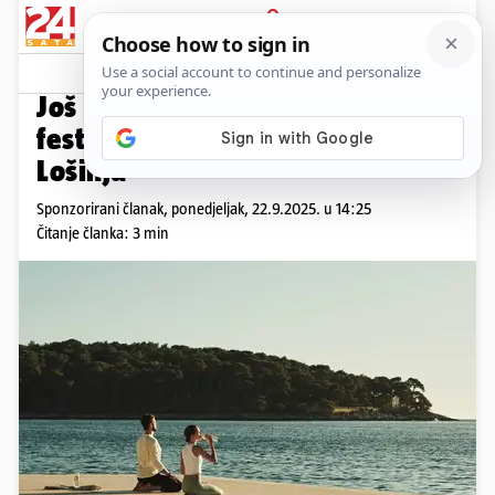
PRIJAVA
Promo sadržaj
PROMO
Još dva tjedna do prvog
festivala zdravlja i vitalnosti na
Lošinju
Sponzorirani članak,
ponedjeljak, 22.9.2025. u 14:25
Čitanje članka: 3 min