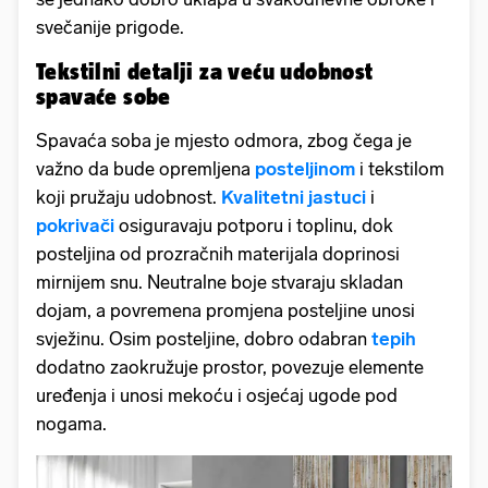
svečanije prigode.
Tekstilni detalji za veću udobnost
spavaće sobe
Spavaća soba je mjesto odmora, zbog čega je
važno da bude opremljena
posteljinom
i tekstilom
koji pružaju udobnost.
Kvalitetni jastuci
i
pokrivači
osiguravaju potporu i toplinu, dok
posteljina od prozračnih materijala doprinosi
mirnijem snu. Neutralne boje stvaraju skladan
dojam, a povremena promjena posteljine unosi
svježinu. Osim posteljine, dobro odabran
tepih
dodatno zaokružuje prostor, povezuje elemente
uređenja i unosi mekoću i osjećaj ugode pod
nogama.