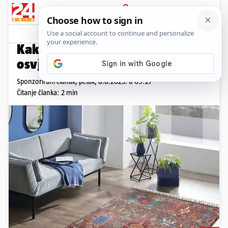
PRIJAVA
Promo sadržaj
PROMO
Kako malim promjenama
osvježiti svaki kutak doma
Sponzorirani članak,
petak, 8.8.2025. u 09:27
Čitanje članka: 2 min