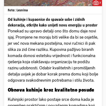
7
Foto: Lesnina
Od kuhinje i kupaonice do spavaće sobe i zidnih
dekoracija, otkrijte kako unijeti novu energiju u prostor
Ponekad su upravo detalji ono što domu daje novi
sjaj. Promjene ne moraju biti velike da bi se osjetile,
jer već nova mekana posteljina, novi ručnici ili pak
slika za zid čine razliku. Kupovina pažljivo biranih
komada donosi estetsku vrijednost i funkcionalna
rješenja koja olakšavaju organizaciju te podižu
razinu udobnosti. Odabir kvalitetnih i promišljenih
detalja uvijek je dobar korak prema domu koji bolje
odgovara svakodnevnim potrebama i stilu života.
Obnova kuhinje kroz kvalitetno posuđe
Kuhinjski prostor lako postaje srce doma kada je
opremljen praktičnim i pouzdanim komadima koji