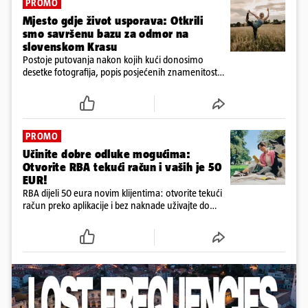
PROMO
Mjesto gdje život usporava: Otkrili
smo savršenu bazu za odmor na
slovenskom Krasu
Postoje putovanja nakon kojih kući donosimo
desetke fotografija, popis posjećenih znamenitosti i
osjećaj da smo ponovno nekamo žurili
PROMO
Učinite dobre odluke mogućima:
Otvorite RBA tekući račun i vaših je 50
EUR!
RBA dijeli 50 eura novim klijentima: otvorite tekući
račun preko aplikacije i bez naknade uživajte do
kraja godine