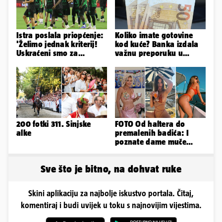
Istra poslala priopćenje:
Koliko imate gotovine
'Želimo jednak kriterij!
kod kuće? Banka izdala
Uskraćeni smo za
važnu preporuku u
očigledan penal na
slučaju rata
Poljudu'
200 fotki 311. Sinjske
FOTO Od haltera do
alke
premalenih badića: I
poznate dame muče
vrućine, evo kako su
pozirale
Sve što je bitno, na dohvat ruke
Skini aplikaciju za najbolje iskustvo portala. Čitaj,
komentiraj i budi uvijek u toku s najnovijim vijestima.