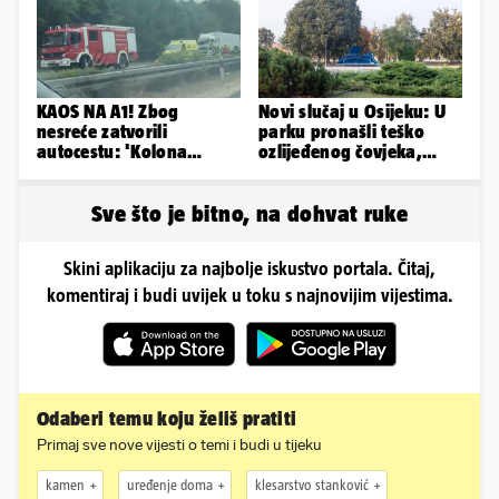
KAOS NA A1! Zbog
Novi slučaj u Osijeku: U
nesreće zatvorili
parku pronašli teško
autocestu: 'Kolona
ozlijeđenog čovjeka,
prema Zagrebu je oko 9
prevezen je u bolnicu
km...'
Sve što je bitno, na dohvat ruke
Skini aplikaciju za najbolje iskustvo portala. Čitaj,
komentiraj i budi uvijek u toku s najnovijim vijestima.
Odaberi temu koju želiš pratiti
Primaj sve nove vijesti o temi i budi u tijeku
kamen
uređenje doma
klesarstvo stanković