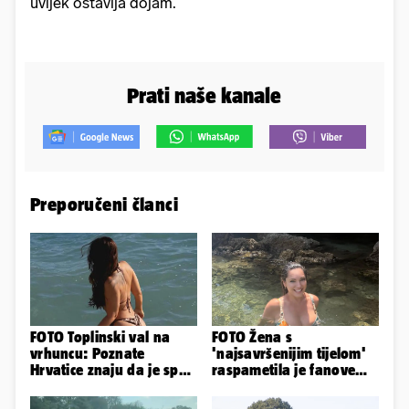
uvijek ostavlja dojam.
Prati naše kanale
Preporučeni članci
FOTO Toplinski val na
FOTO Žena s
vrhuncu: Poznate
'najsavršenijim tijelom'
Hrvatice znaju da je spas
raspametila je fanove
u minijaturnom bikiniju
zaigranim fotkama iz
plićaka