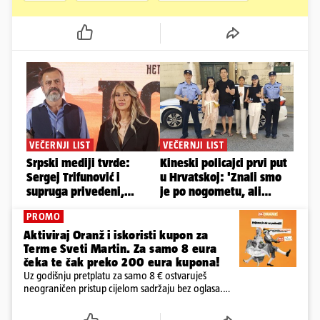
PROMO
Aktiviraj Oranž i iskoristi kupon za
Terme Sveti Martin. Za samo 8 eura
čeka te čak preko 200 eura kupona!
Uz godišnju pretplatu za samo 8 € ostvaruješ
neograničen pristup cijelom sadržaju bez oglasa.
Među prvima isprobaj novu 24HEJ tražilicu, čitaj
dnevne e-novine 24sata i tjednika Express. Ali ni to