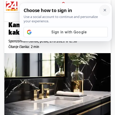
PRIJAVA
Promo sadržaj
PROMO
Kamen koji ostavlja dojam: Evo
kako odabrati pravi za svoj dom
Sponzorirani članak,
petak, 27.6.2025. u 12:38
Čitanje članka: 2 min