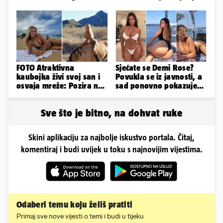
poslije i kako izgleda?
u minijaturnom bikiniju
FOTO Atraktivna
Sjećate se Demi Rose?
kaubojka živi svoj san i
Povukla se iz javnosti, a
osvaja mreže: Pozira na
sad ponovno pokazuje
konjima, nastupa na
obline. Ovako izgleda
rodeu...
Sve što je bitno, na dohvat ruke
Skini aplikaciju za najbolje iskustvo portala. Čitaj,
komentiraj i budi uvijek u toku s najnovijim vijestima.
Odaberi temu koju želiš pratiti
Primaj sve nove vijesti o temi i budi u tijeku