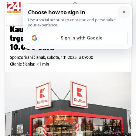
PRIJAVA
Promo sadržaj
PROMO
Kaufland ususret otvorenju
trgovine u Lučkom donirao
10.000 eura
Sponzorirani članak,
subota, 1.11.2025. u 09:00
Čitanje članka: < 1 min