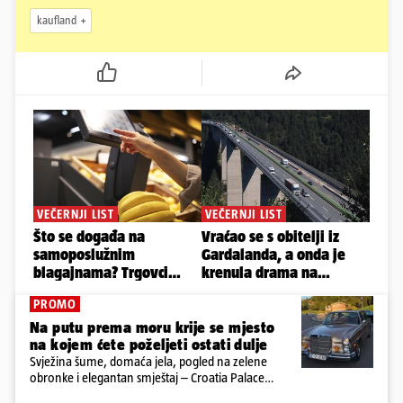
kaufland
PROMO
Na putu prema moru krije se mjesto
na kojem ćete poželjeti ostati dulje
Svježina šume, domaća jela, pogled na zelene
obronke i elegantan smještaj – Croatia Palace
otkriva sasvim drukčiji doživljaj ljeta u Ravnoj Gori