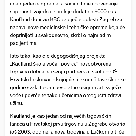
unaprjeđenje opreme, a samim time i povećanje
sigurnosti zajednice, dok je dodatnih 5000 eura
Kaufland donirao KBC za dječje bolesti Zagreb za
nabavu nove medicinske i tehničke opreme koja će
doprinijeti u svakodnevnoj skrbi o najmlađim
pacijentima.
Isto tako, kao dio dugogodišnjeg projekta
„Kaufland škola voća i povrća“ novootvorena
trgovina dobila je i svoju partnersku školu – OŠ
Hrvatski Leskovac - kojoj će tijekom čitave školske
godine svaki tjedan besplatno osiguravati sviježe
voće i povrće te tako učenicima omogućiti zdravu
užinu.
Kaufland je kao jedan od najvećih trgovačkih
lanaca u Hrvatskoj prvu trgovinu u Zagrebu otvorio
još 2003. godine, a nova trgovina u Lučkom biti će