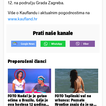
12. na području Grada Zagreba.
Više o Kauflandu i aktualnim pogodnostima na
www.kaufland.hr
Prati naše kanale
Preporučeni članci
FOTO Nadal ju je gutao
FOTO Toplinski val na
očima u Brazilu. Gdje je
vrhuncu: Poznate
ova hostesa 12 godina
Hrvatice znaju da je spas