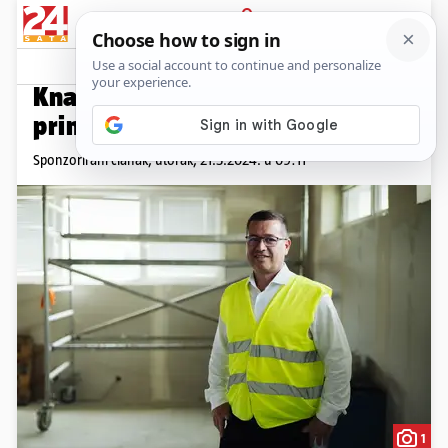
PRIJAVA
Promo sadržaj
PROMO
Knauf diamantne ploče i njihova
primjena
Sponzorirani članak,
utorak, 21.5.2024. u 09:11
1