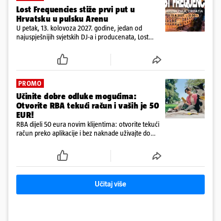
Lost Frequencies stiže prvi put u
Hrvatsku u pulsku Arenu
U petak, 13. kolovoza 2027. godine, jedan od
najuspješnijih svjetskih DJ-a i producenata, Lost
Frequencies, po prvi će put nastupiti pred
hrvatskom publikom, i to u veličanstvenoj Areni
Pula
PROMO
Učinite dobre odluke mogućima:
Otvorite RBA tekući račun i vaših je 50
EUR!
RBA dijeli 50 eura novim klijentima: otvorite tekući
račun preko aplikacije i bez naknade uživajte do
kraja godine
Učitaj više