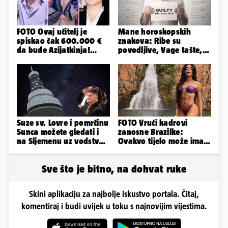
FOTO Ovaj učitelj je
Mane horoskopskih
spiskao čak 600.000 €
znakova: Ribe su
da bude Azijatkinja!
povodljive, Vage tašte,
Ponovno želi biti
Jarci komplicirani, Lav
muško...
sebičan...
Suze sv. Lovre i pomrčinu
FOTO Vrući kadrovi
Sunca možete gledati i
zanosne Brazilke:
na Sljemenu uz vodstvo
Ovakvo tijelo može imati
astronoma Radonića
samo bivša plesačica...
Sve što je bitno, na dohvat ruke
Skini aplikaciju za najbolje iskustvo portala. Čitaj,
komentiraj i budi uvijek u toku s najnovijim vijestima.