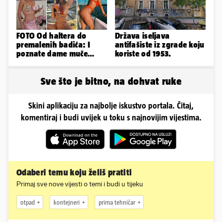
FOTO Od haltera do
Država iseljava
premalenih badića: I
antifašiste iz zgrade koju
poznate dame muče
koriste od 1953.
vrućine, evo kako su
pozirale
Sve što je bitno, na dohvat ruke
Skini aplikaciju za najbolje iskustvo portala. Čitaj,
komentiraj i budi uvijek u toku s najnovijim vijestima.
Odaberi temu koju želiš pratiti
Primaj sve nove vijesti o temi i budi u tijeku
otpad
kontejneri
prima tehničar