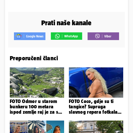
Prati naše kanale
Preporučeni članci
FOTO Odmor u starom
FOTO Coco, gdje su ti
bunkeru 100 metara
tangice? Supruga
ispod zemlje raj je za sva
slavnog repera fotkala
vaša osjetila
se ispred auta i pokazala
sve