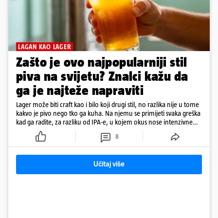
LAGAN KAO LAGER
Zašto je ovo najpopularniji stil
piva na svijetu? Znalci kažu da
ga je najteže napraviti
Lager može biti craft kao i bilo koji drugi stil, no razlika nije u tome
kakvo je pivo nego tko ga kuha. Na njemu se primijeti svaka greška
kad ga radite, za razliku od IPA-e, u kojem okus nose intenzivne
arome
8
Učitaj više