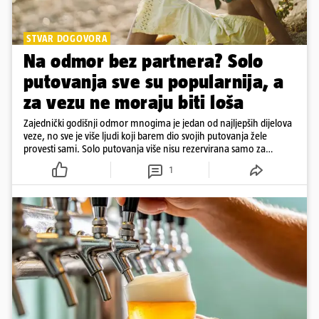
STVAR DOGOVORA
Na odmor bez partnera? Solo
putovanja sve su popularnija, a
za vezu ne moraju biti loša
Zajednički godišnji odmor mnogima je jedan od najljepših dijelova
veze, no sve je više ljudi koji barem dio svojih putovanja žele
provesti sami. Solo putovanja više nisu rezervirana samo za
samce, a činjenica da netko ima partnera ne znači nužno da svako
1
putovanje moraju planirati zajedno