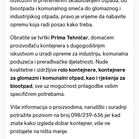
odvozom ili privremenim skladištenjem otpada, od
biootpada i komunalnog smeća do glomaznog i
industrijskog otpada, pravo je vrijeme da nabavite
opremu koja radi posao kako treba.
Obratite se tvrtki
Prima Tehničar
, domaćem
proizvođaču kontejnera s dugogodišnjim
iskustvom u izradi opreme za industriju, komunalna
poduzeća i prerađivačke djelatnosti. Nude
kvalitetne i izdržljive
rolo kontejnere, kontejnere
za glomazni i komunalni otpad, kao i rješenja za
biootpad
, sve uz mogućnost prilagodbe vašim
specifičnim potrebama.
Više informacija o proizvodima, narudžbi i suradnji
potražite pozivom na broj 098/239-636 jer kad
znate kako izgleda dobar kontejner, više ne
pristajete na ništa manje.