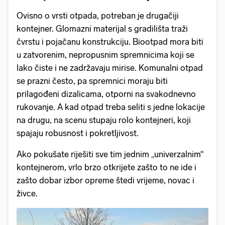
Ovisno o vrsti otpada, potreban je drugačiji
kontejner. Glomazni materijal s gradilišta traži
čvrstu i pojačanu konstrukciju. Biootpad mora biti
u zatvorenim, nepropusnim spremnicima koji se
lako čiste i ne zadržavaju mirise. Komunalni otpad
se prazni često, pa spremnici moraju biti
prilagođeni dizalicama, otporni na svakodnevno
rukovanje. A kad otpad treba seliti s jedne lokacije
na drugu, na scenu stupaju rolo kontejneri, koji
spajaju robusnost i pokretljivost.
Ako pokušate riješiti sve tim jednim „univerzalnim“
kontejnerom, vrlo brzo otkrijete zašto to ne ide i
zašto dobar izbor opreme štedi vrijeme, novac i
živce.