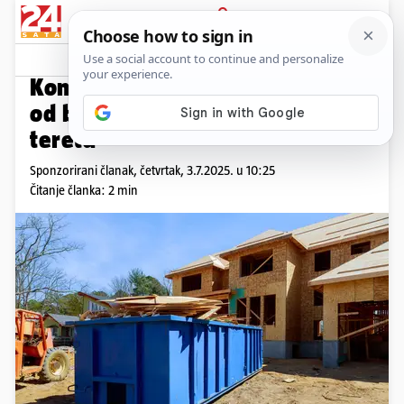
PRIJAVA
Promo sadržaj
PROMO
Kontejneri za otpad svih vrsta -
od biootpada do glomaznog
tereta
Sponzorirani članak,
četvrtak, 3.7.2025. u 10:25
Čitanje članka: 2 min