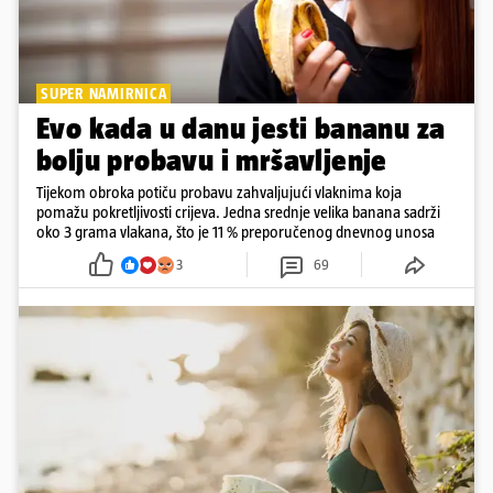
SUPER NAMIRNICA
Evo kada u danu jesti bananu za
bolju probavu i mršavljenje
Tijekom obroka potiču probavu zahvaljujući vlaknima koja
pomažu pokretljivosti crijeva. Jedna srednje velika banana sadrži
oko 3 grama vlakana, što je 11 % preporučenog dnevnog unosa
3
69