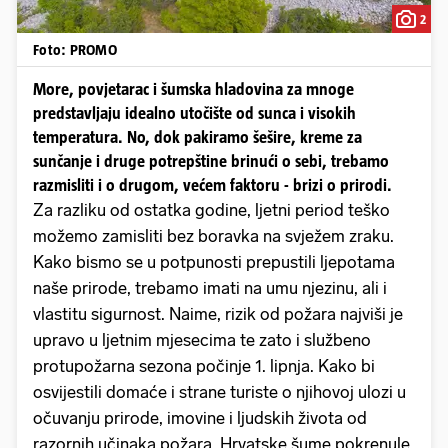
2
Foto: PROMO
More, povjetarac i šumska hladovina za mnoge
predstavljaju idealno utočište od sunca i visokih
temperatura. No, dok pakiramo šešire, kreme za
sunčanje i druge potrepštine brinući o sebi, trebamo
razmisliti i o drugom, većem faktoru - brizi o prirodi.
Za razliku od ostatka godine, ljetni period teško
možemo zamisliti bez boravka na svježem zraku.
Kako bismo se u potpunosti prepustili ljepotama
naše prirode, trebamo imati na umu njezinu, ali i
vlastitu sigurnost. Naime, rizik od požara najviši je
upravo u ljetnim mjesecima te zato i službeno
protupožarna sezona počinje 1. lipnja. Kako bi
osvijestili domaće i strane turiste o njihovoj ulozi u
očuvanju prirode, imovine i ljudskih života od
razornih učinaka požara, Hrvatske šume pokrenule