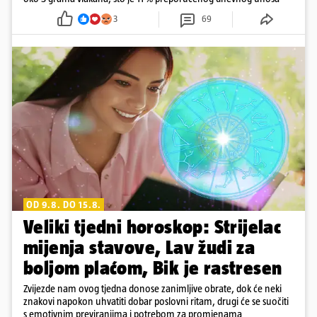
3
69
OD 9.8. DO 15.8.
Veliki tjedni horoskop: Strijelac
mijenja stavove, Lav žudi za
boljom plaćom, Bik je rastresen
Zvijezde nam ovog tjedna donose zanimljive obrate, dok će neki
znakovi napokon uhvatiti dobar poslovni ritam, drugi će se suočiti
s emotivnim previranjima i potrebom za promjenama