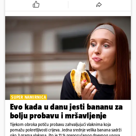
SUPER NAMIRNICA
Evo kada u danu jesti bananu za
bolju probavu i mršavljenje
Tijekom obroka potiču probavu zahvaljujući vlaknima koja
pomažu pokretljivosti crijeva. Jedna srednje velika banana sadrži
oko 3 grama vlakana, što je 11 % preporučenog dnevnog unosa