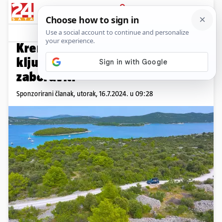
PRIJAVA
Promo sadržaj
PROMO
Krenuli ste na more? Ovu
ključnu stvar ne smijete
zaboraviti
Sponzorirani članak,
utorak, 16.7.2024. u 09:28