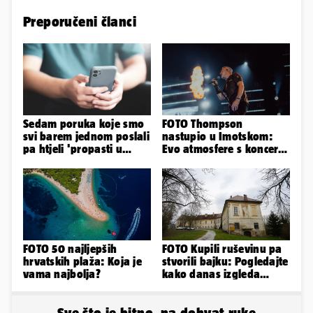
Preporučeni članci
Sedam poruka koje smo
FOTO Thompson
svi barem jednom poslali
nastupio u Imotskom:
pa htjeli 'propasti u
Evo atmosfere s koncerta
zemlju' od srama
na Gospinom docu
FOTO 50 najljepših
FOTO Kupili ruševinu pa
hrvatskih plaža: Koja je
stvorili bajku: Pogledajte
vama najbolja?
kako danas izgleda
dvorac u Zagorju
Sve što je bitno, na dohvat ruke