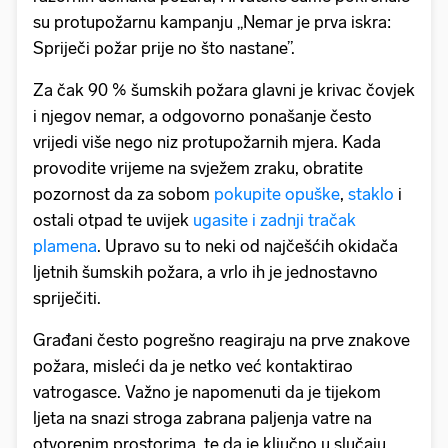
su protupožarnu kampanju „Nemar je prva iskra:
Spriječi požar prije no što nastane”.
Za čak 90 % šumskih požara glavni je krivac čovjek
i njegov nemar, a odgovorno ponašanje često
vrijedi više nego niz protupožarnih mjera. Kada
provodite vrijeme na svježem zraku, obratite
pozornost da za sobom
pokupite opuške
,
staklo
i
ostali otpad te uvijek
ugasite i zadnji tračak
plamena
. Upravo su to neki od najčešćih okidača
ljetnih šumskih požara, a vrlo ih je jednostavno
spriječiti.
Građani često pogrešno reagiraju na prve znakove
požara, misleći da je netko već kontaktirao
vatrogasce. Važno je napomenuti da je tijekom
ljeta na snazi stroga zabrana paljenja vatre na
otvorenim prostorima, te da je ključno u slučaju