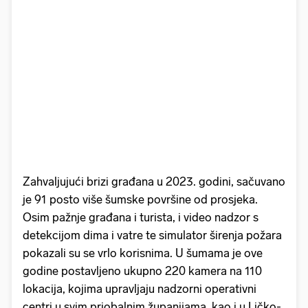
Zahvaljujući brizi građana u 2023. godini, sačuvano
je 91 posto više šumske površine od prosjeka.
Osim pažnje građana i turista, i video nadzor s
detekcijom dima i vatre te simulator širenja požara
pokazali su se vrlo korisnima. U šumama je ove
godine postavljeno ukupno 220 kamera na 110
lokacija, kojima upravljaju nadzorni operativni
centri u svim priobalnim županijama, kao i u Ličko-