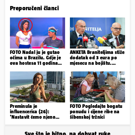
Preporučeni članci
FOTO Nadal ju je gutao
ANKETA Braniteljima stiže
očima u Brazilu. Gdje je
dodatak od 3 eura po
ova hostesa 11 godina
mjesecu na bojištu.
poslije i kako izgleda?
Slažete li se s time?
Preminula je
FOTO Pogledajte bogatu
influencerica (26):
ponudu i cijene ribe na
'Nastavit ćemo njeno
šibenskoj tržnici
nasljeđe'
Sve što je bitno, na dohvat ruke