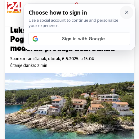
PRIJAVA
Promo sadržaj
PROMO
Luksuz, iskustvo i rezultati:
Pogledajte kako izgleda
moderna prodaja nekretnina
Sponzorirani članak,
utorak, 6.5.2025. u 15:04
Čitanje članka: 2 min