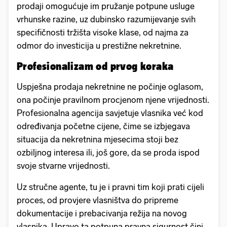
prodaji omogućuje im pružanje potpune usluge
vrhunske razine, uz dubinsko razumijevanje svih
specifičnosti tržišta visoke klase, od najma za
odmor do investicija u prestižne nekretnine.
Profesionalizam od prvog koraka
Uspješna prodaja nekretnine ne počinje oglasom,
ona počinje pravilnom procjenom njene vrijednosti.
Profesionalna agencija savjetuje vlasnika već kod
određivanja početne cijene, čime se izbjegava
situacija da nekretnina mjesecima stoji bez
ozbiljnog interesa ili, još gore, da se proda ispod
svoje stvarne vrijednosti.
Uz stručne agente, tu je i pravni tim koji prati cijeli
proces, od provjere vlasništva do pripreme
dokumentacije i prebacivanja režija na novog
vlasnika. Upravo ta potpuna pravna sigurnost čini