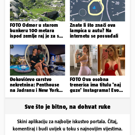
FOTO Odmor u starom
Znate li što znači ova
bunkeru 100 metara
lampica u autu? Na
ispod zemlje raj je za sva
internetu se posvađali
vaša osjetila
Đokovićevo carstvo
FOTO Ova osobna
nekretnina: Penthouse
trenerica ima titulu 'naj
na Jadranu i New Yorku,
guze' Instagrama! Evo
španjolska vila, hoteli...
koliko naplaćuje po
satu...
Sve što je bitno, na dohvat ruke
Skini aplikaciju za najbolje iskustvo portala. Čitaj,
komentiraj i budi uvijek u toku s najnovijim vijestima.