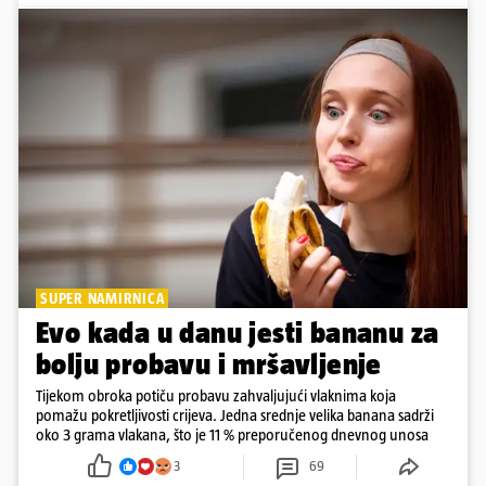
SUPER NAMIRNICA
Evo kada u danu jesti bananu za
bolju probavu i mršavljenje
Tijekom obroka potiču probavu zahvaljujući vlaknima koja
pomažu pokretljivosti crijeva. Jedna srednje velika banana sadrži
oko 3 grama vlakana, što je 11 % preporučenog dnevnog unosa
3
69