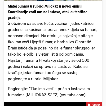
Matej Sunara u rubrici Miljokaz u novoj emisiji
Koordinacije vodi nas na Lastovo, otok autentične
gradnje.
S obzirom da su sve kuće, većinom jednokatnice,
građene na kosinama, prava remek djela su fumari,
odnosno dimnjaci. Na otoku je najvažnije pitanje
tko ima veći i ljepši fumar, a barba Ivo Čihoratić-
Brain ističe da je poželjno da je fumar okrugao jer
tako bolje odbija vjetar i štiti od pomicanja.
Najstariji fumar u Hrvatskoj star je više od 500
godina i nalazi se upravo na Lastovu. Kako se
izrađuje jedan fumar i od čega se sastoji,
pogledajte u rubrici Miljokaz.
Pogledajte: "Tko ima veći" - priča o lastovskim
fumarima [MILJOKAZ S2E2] (youtube.com)
VIDEO