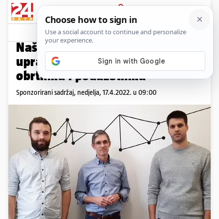
PRIJAVA
Promo sadržaj
PROMO
Naše znanje i iskustvo olakšava
upravljanje financijama
obrtnika i poduzetnika
Sponzorirani sadržaj,
nedjelja, 17.4.2022. u 09:00