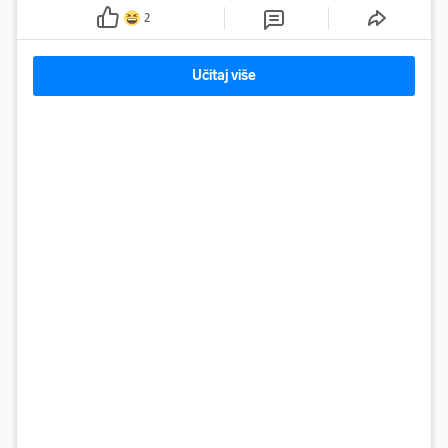
dozom luksuza
2
Učitaj više