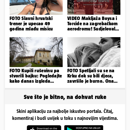
FOTO Slavni hrvatski
VIDEO Makljaža Boysa i
trener je upecao 49
Torcide na zagrebačkom
godina mlađu misicu
aerodromu! Sudjelovalo
je čak 50 huligana
FOTO Kupili ruševinu pa
FOTO Spetljali su se na
stvorili bajku: Pogledajte
Krku dok su bili djeca,
kako danas izgleda
završilo je burno. Ona
dvorac u Zagorju
sad želi 50 milijuna eura
Sve što je bitno, na dohvat ruke
Skini aplikaciju za najbolje iskustvo portala. Čitaj,
komentiraj i budi uvijek u toku s najnovijim vijestima.