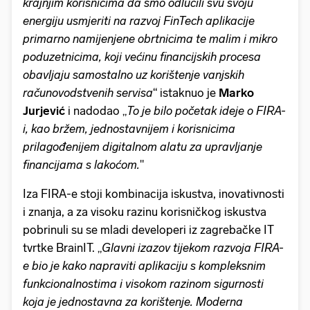
krajnjim korisnicima da smo odlučili svu svoju
energiju usmjeriti na razvoj FinTech aplikacije
primarno namijenjene obrtnicima te malim i mikro
poduzetnicima, koji većinu financijskih procesa
obavljaju samostalno uz korištenje vanjskih
računovodstvenih servisa
“ istaknuo je
Marko
Jurjević
i nadodao „
To je bilo početak ideje o FIRA-
i, kao bržem, jednostavnijem i korisnicima
prilagođenijem digitalnom alatu za upravljanje
financijama s lakoćom.
"
Iza FIRA-e stoji kombinacija iskustva, inovativnosti
i znanja, a za visoku razinu korisničkog iskustva
pobrinuli su se mladi developeri iz zagrebačke IT
tvrtke BrainIT. „
Glavni izazov tijekom razvoja FIRA-
e bio je kako napraviti aplikaciju s kompleksnim
funkcionalnostima i visokom razinom sigurnosti
koja je jednostavna za korištenje. Moderna