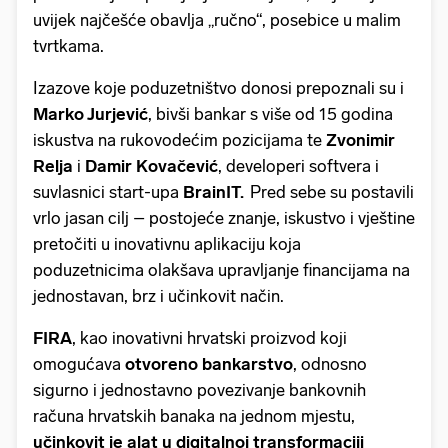
uvijek najčešće obavlja „ručno“, posebice u malim
tvrtkama.
Izazove koje poduzetništvo donosi prepoznali su i
Marko Jurjević
, bivši bankar s više od 15 godina
iskustva na rukovodećim pozicijama te
Zvonimir
Relja
i
Damir Kovačević
, developeri softvera i
suvlasnici start-upa
BrainIT.
Pred sebe su postavili
vrlo jasan cilj – postojeće znanje, iskustvo i vještine
pretočiti u inovativnu aplikaciju koja
poduzetnicima olakšava upravljanje financijama na
jednostavan, brz i učinkovit način.
FIRA
, kao inovativni hrvatski proizvod koji
omogućava
otvoreno bankarstvo
, odnosno
sigurno i jednostavno povezivanje bankovnih
računa hrvatskih banaka na jednom mjestu,
učinkovit je alat u digitalnoj transformaciji