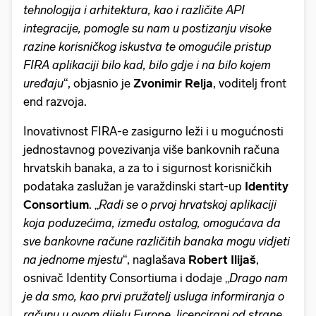
tehnologija i arhitektura, kao i različite API
integracije, pomogle su nam u postizanju visoke
razine korisničkog iskustva te omogućile pristup
FIRA aplikaciji bilo kad, bilo gdje i na bilo kojem
uređaju
“, objasnio je
Zvonimir Relja
, voditelj front
end razvoja.
Inovativnost FIRA-e zasigurno leži i u mogućnosti
jednostavnog povezivanja više bankovnih računa
hrvatskih banaka, a za to i sigurnost korisničkih
podataka zaslužan je varaždinski start-up
Identity
Consortium
. „
Radi se o prvoj hrvatskoj aplikaciji
koja poduzećima, između ostalog, omogućava da
sve bankovne račune različitih banaka mogu vidjeti
na jednome mjestu
“, naglašava
Robert Ilijaš
,
osnivač Identity Consortiuma i dodaje „
Drago nam
je da smo, kao prvi pružatelj usluga informiranja o
računu u ovom dijelu Europe, licencirani od strane