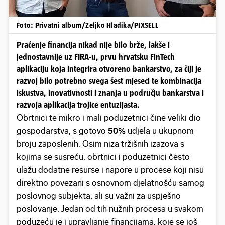
Foto: Privatni album/Zeljko Hladika/PIXSELL
Praćenje financija nikad nije bilo brže, lakše i
jednostavnije uz FIRA-u, prvu hrvatsku FinTech
aplikaciju koja integrira otvoreno bankarstvo, za čiji je
razvoj bilo potrebno svega šest mjeseci te kombinacija
iskustva, inovativnosti i znanja u području bankarstva i
razvoja aplikacija trojice entuzijasta.
Obrtnici te mikro i mali poduzetnici čine veliki dio
gospodarstva, s gotovo
50%
udjela u ukupnom
broju zaposlenih. Osim niza tržišnih izazova s
kojima se susreću, obrtnici i poduzetnici često
ulažu dodatne resurse i napore u procese koji nisu
direktno povezani s osnovnom djelatnošću samog
poslovnog subjekta, ali su važni za uspješno
poslovanje. Jedan od tih nužnih procesa u svakom
poduzeću je i upravljanje financijama, koje se još