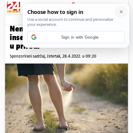
PRIJAVA
Promo sadržaj
PROMO
Nemojte dozvoliti da vam
insekti upropaste lijepo vrijeme
Sign in with Google
u prirodi
Sponzorirani sadržaj,
četvrtak, 28.4.2022. u 09:20