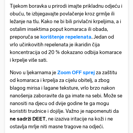
Tijekom boravka u prirodi imajte prikladnu odjeću i
obuću, te izbjegavajte povlačenje kroz grmlje ili
ležanje na tlu. Kako ne bi bili privlačni krpeljima, a i
ostalim insektima poput komaraca ili obada,
preporuča se
korištenje repelenata
.
Jedan od
vrlo učinkovitih repelenata je ikaridin čija
koncentracija od 20 % dokazano odbija komarace
i krpelje više sati.
Novo u ljekarnama je
Zoom OFF sprej
za zaštitu
od komaraca i krpelja za cijelu obitelj, a zbog
blagog mirisa i lagane teksture, vrlo brzo nakon
nanošenja zaboravite da ga imate na sebi. Može se
nanositi na djecu od dvije godine te ga mogu
koristiti trudnice i dojilje. Važno je napomenuti da
ne sadrži DEET
, ne izaziva iritacije na koži i ne
ostavlja mrlje niti masne tragove na odjeći.