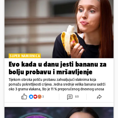
SUPER NAMIRNICA
Evo kada u danu jesti bananu za
bolju probavu i mršavljenje
Tijekom obroka potiču probavu zahvaljujući vlaknima koja
pomažu pokretljivosti crijeva. Jedna srednje velika banana sadrži
oko 3 grama vlakana, što je 11 % preporučenog dnevnog unosa
3
69