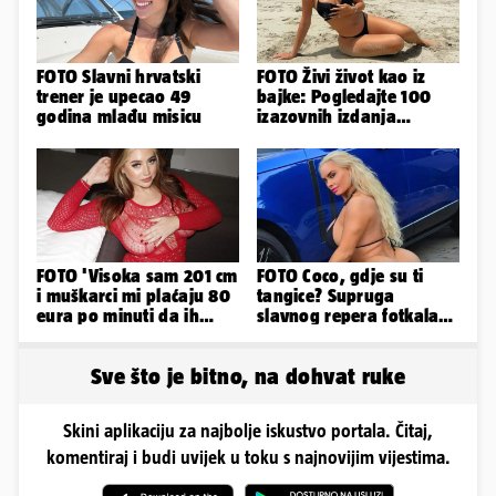
FOTO Slavni hrvatski
FOTO Živi život kao iz
trener je upecao 49
bajke: Pogledajte 100
godina mlađu misicu
izazovnih izdanja
Ronaldove Georgine
FOTO 'Visoka sam 201 cm
FOTO Coco, gdje su ti
i muškarci mi plaćaju 80
tangice? Supruga
eura po minuti da ih
slavnog repera fotkala
pokorim riječima'
se ispred auta i pokazala
sve
Sve što je bitno, na dohvat ruke
Skini aplikaciju za najbolje iskustvo portala. Čitaj,
komentiraj i budi uvijek u toku s najnovijim vijestima.