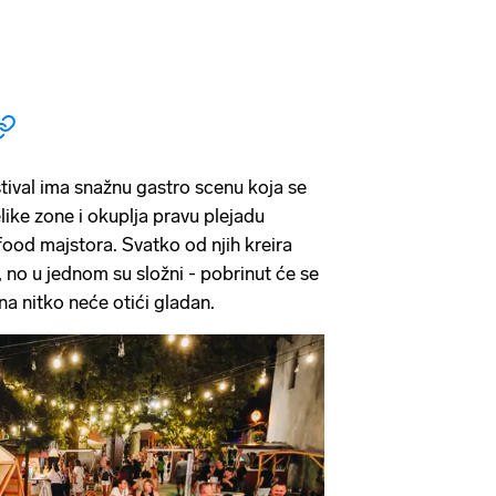
estival ima snažnu gastro scenu koja se
elike zone i okuplja pravu plejadu
food majstora. Svatko od njih kreira
e, no u jednom su složni - pobrinut će se
na nitko neće otići gladan.