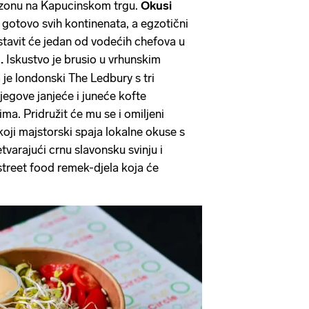
 zonu na Kapucinskom trgu.
Okusi
 gotovo svih kontinenata, a egzotični
dstavit će jedan od vodećih chefova u
.
Iskustvo je brusio u vrhunskim
je londonski The Ledbury s tri
jegove janjeće i juneće kofte
ma. Pridružit će mu se i omiljeni
koji majstorski spaja lokalne okuse s
varajući crnu slavonsku svinju i
treet food remek-djela koja će