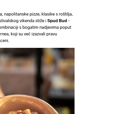
, napolitanske pizze, klasike s roštilja,
estivalskog vikenda stiže i
Spud Bud
-
kombinaciji s bogatim nadjevima poput
arnea, koji su već izazvali pravu
sceni.