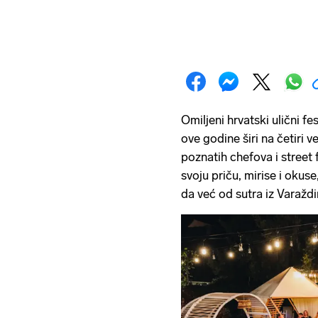
Omiljeni hrvatski ulični f
ove godine širi na četiri v
poznatih chefova i street 
svoju priču, mirise i okus
da već od sutra iz Varaždi