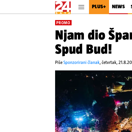
PLUS+
NEWS
PROMO
Njam dio Španc
Spud Bud!
Piše
Sponzorirani članak
,
četvrtak, 21.8.2