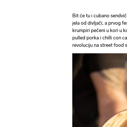
Bit će tu i cubano sendviča
jela od divljači, a prvog f
krumpiri pečeni u kori u 
pulled porka i chilli con c
revoluciju na street food 