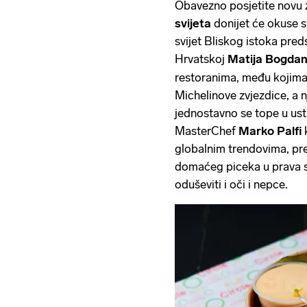
Obavezno posjetite novu
svijeta
donijet će okuse s
svijet Bliskog istoka pre
Hrvatskoj
Matija Bogdan
restoranima, među kojima 
Michelinove zvjezdice, a n
jednostavno se tope u usti
MasterChef
Marko Palfi
globalnim trendovima, pret
domaćeg piceka u prava s
oduševiti i oči i nepce.