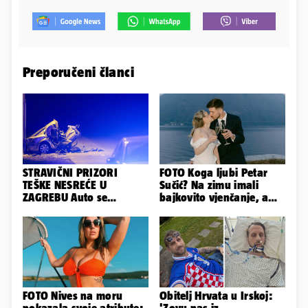
Preporučeni članci
STRAVIČNI PRIZORI
FOTO Koga ljubi Petar
TEŠKE NESREĆE U
Sučić? Na zimu imali
ZAGREBU Auto se
bajkovito vjenčanje, a
prepolovio, čovjek
sada je na svijet stigao -
poginuo
sin!
FOTO Nives na moru
Obitelj Hrvata u Irskoj:
pokazala svoje atribute:
'Zovu nas iz