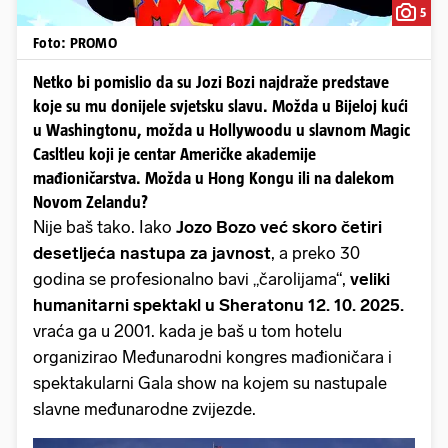
5
Foto: PROMO
Netko bi pomislio da su Jozi Bozi najdraže predstave
koje su mu donijele svjetsku slavu. Možda u Bijeloj kući
u Washingtonu, možda u Hollywoodu u slavnom Magic
Casltleu koji je centar Američke akademije
mađioničarstva. Možda u Hong Kongu ili na dalekom
Novom Zelandu?
Nije baš tako. Iako
Jozo Bozo već skoro četiri
desetljeća nastupa za javnost
, a preko 30
godina se profesionalno bavi „čarolijama“,
veliki
humanitarni spektakl u Sheratonu 12. 10. 2025.
vraća ga u 2001. kada je baš u tom hotelu
organizirao Međunarodni kongres mađioničara i
spektakularni Gala show na kojem su nastupale
slavne međunarodne zvijezde.