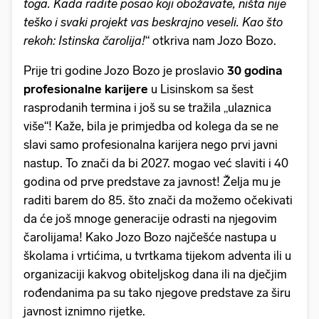
toga. Kada radite posao koji obožavate, ništa nije
teško i svaki projekt vas beskrajno veseli. Kao što
rekoh: Istinska čarolija!
“ otkriva nam Jozo Bozo.
Prije tri godine Jozo Bozo je proslavio
30 godina
profesionalne karijere
u Lisinskom sa šest
rasprodanih termina i još su se tražila „ulaznica
više“! Kaže, bila je primjedba od kolega da se ne
slavi samo profesionalna karijera nego prvi javni
nastup. To znači da bi 2027. mogao već slaviti i 40
godina od prve predstave za javnost! Želja mu je
raditi barem do 85. što znači da možemo očekivati
da će još mnoge generacije odrasti na njegovim
čarolijama! Kako Jozo Bozo najčešće nastupa u
školama i vrtićima, u tvrtkama tijekom adventa ili u
organizaciji kakvog obiteljskog dana ili na dječjim
rođendanima pa su tako njegove predstave za širu
javnost iznimno rijetke.