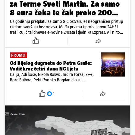
za Terme Sveti Martin. Za samo
8 eura čeka te čak preko 200
eura kupona!
Uz godišnju pretplatu za samo 8 € ostvaruješ neograničen pristup
cijelom sadržaju bez oglasa. Među prvima isprobaj novu 24HEJ
tražilicu, čitaj dnevne e-novine 24sata i tjednika Express. Ali ni to
nije sve!
PROMO
Od Bijelog dugmeta do Petra Graše:
Vodič kroz četiri dana NG Ljeta
Galija, Adi Šoše, Nikola Rokvić, Indira Forza, Z++,
Bore Balboa, Peki i Zvonko Bogdan dio su
programa jubilarnog festivala koji će se od 13. do
16. kolovoza održati na dvije pozornice
1