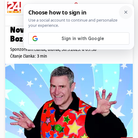
PRIJAVA
Promo sadržaj
PROMO
Novi humanitarni spektakl Joze
Boze u Sheratonu!
Sponzorirani članak,
utorak, 30.9.2025. u 09:38
Čitanje članka: 3 min