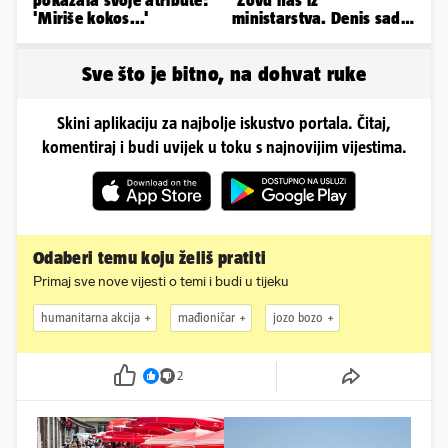
'Miriše kokos...'
ministarstva. Denis sada
ima temperaturu. Strah
nas je'
Sve što je bitno, na dohvat ruke
Skini aplikaciju za najbolje iskustvo portala. Čitaj,
komentiraj i budi uvijek u toku s najnovijim vijestima.
Odaberi temu koju želiš pratiti
Primaj sve nove vijesti o temi i budi u tijeku
humanitarna akcija
mađioničar
jozo bozo
2