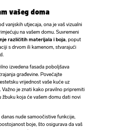
jam vašeg doma
d vanjskih utjecaja, ona je vaš vizualni
 primjećuju na vašem domu. Suvremeni
nje različitih materijala i boja
, poput
ciji s drvom ili kamenom, stvarajući
.​
ilno izvedena fasada poboljšava
k trajanja građevine. Povećajte
 estetsku vrijednost vaše kuće uz
Važno je znati kako pravilno pripremiti
nu žbuku koja će vašem domu dati novi
 danas nude samoočistive funkcije,
postojanost boje, što osigurava da vaš