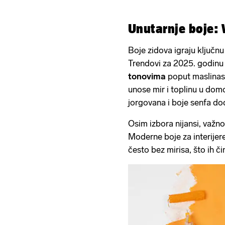
Unutarnje boje: 
Boje zidova igraju ključnu
Trendovi za 2025. godinu
tonovima
poput maslinaste
unose mir i toplinu u dom
jorgovana i boje senfa doda
Osim izbora nijansi, važno 
Moderne boje za interijere
često bez mirisa, što ih č