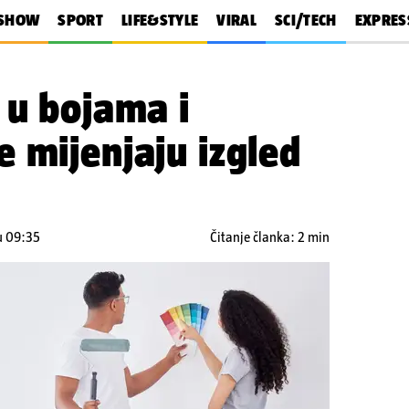
SHOW
SPORT
LIFE&STYLE
VIRAL
SCI/TECH
EXPRES
 u bojama i
 mijenjaju izgled
 u 09:35
Čitanje članka: 2 min