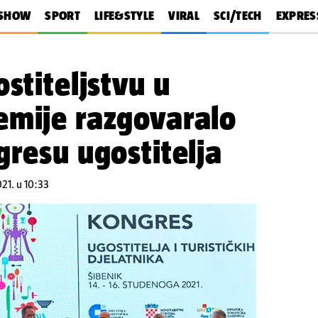
SHOW
SPORT
LIFE&STYLE
VIRAL
SCI/TECH
EXPRES
stiteljstvu u
emije razgovaralo
gresu ugostitelja
021. u 10:33