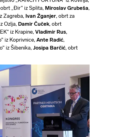
 obrt „Đir“ iz Splita,
Miroslav Grubeša
,
 iz Zagreba,
Ivan Žganjer
, obrt za
z Ozlja,
Damir Čuček
, obrt
“ iz Krapine,
Vladimir Rus
,
o“ iz Koprivnice,
Ante Radić
,
jo“ iz Šibenika,
Josipa Barčić
, obrt