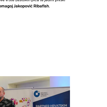
omagoj Jakopović Ribafish
.