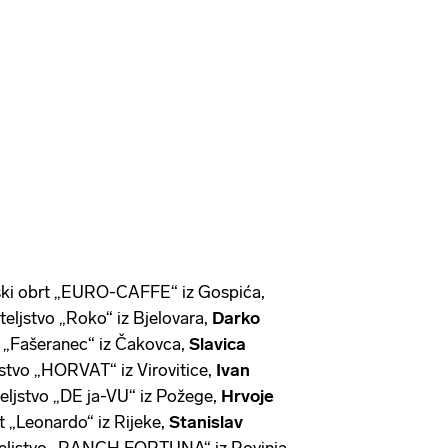
ljski obrt „EURO-CAFFE“ iz Gospića,
iteljstvo „Roko“ iz Bjelovara,
Darko
rt „Fašeranec“ iz Čakovca,
Slavica
ljstvo „HORVAT“ iz Virovitice,
Ivan
teljstvo „DE ja-VU“ iz Požege,
Hrvoje
rt „Leonardo“ iz Rijeke,
Stanislav
iteljstvo „RANCH FORTUNA“ iz Rovinja,