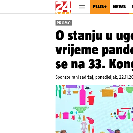
PLUS+
NEWS
PROMO
O stanju u ugo
vrijeme pand
se na 33. Kon
Sponzorirani sadržaj,
ponedjeljak, 22.11.2