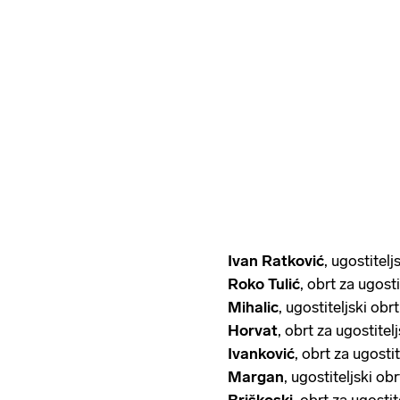
Ivan Ratković
, ugostite
Roko Tulić
, obrt za ugost
Mihalic
, ugostiteljski ob
Horvat
, obrt za ugostite
Ivanković
, obrt za ugosti
Margan
, ugostiteljski ob
Briškoski
, obrt za ugost