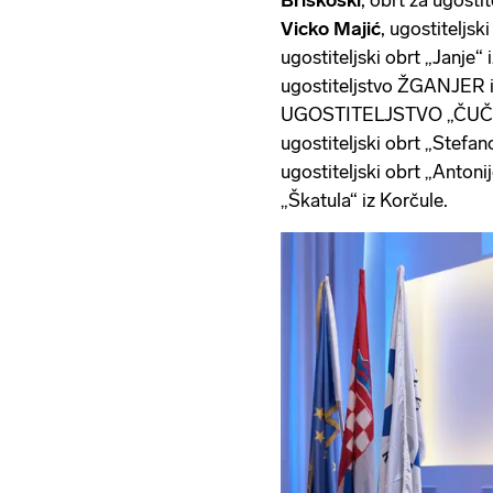
Vicko Majić
, ugostiteljski
ugostiteljski obrt „Janje“
ugostiteljstvo ŽGANJER i
UGOSTITELJSTVO „ČUČEK
ugostiteljski obrt „Stefan
ugostiteljski obrt „Antoni
„Škatula“ iz Korčule.