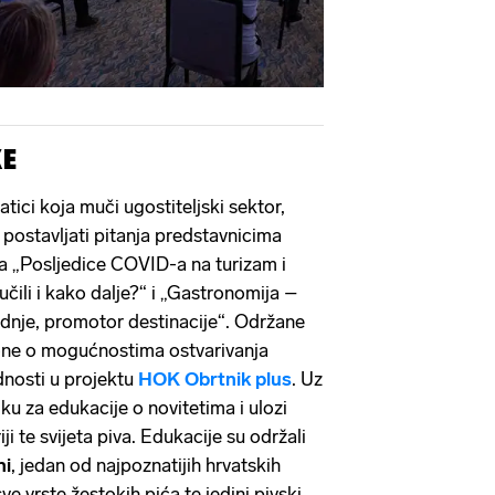
KE
ici koja muči ugostiteljski sektor,
 postavljati pitanja predstavnicima
la „Posljedice COVID-a na turizam i
učili i kako dalje?“ i „Gastronomija –
nje, promotor destinacije“. Održane
 one o mogućnostima ostvarivanja
nosti u projektu
HOK Obrtnik plus
. Uz
iliku za edukacije o novitetima i ulozi
i te svijeta piva. Edukacije su održali
ni
, jedan od najpoznatijih hrvatskih
ve vrste žestokih pića te jedini pivski