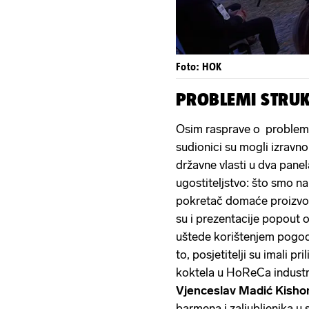
Foto: HOK
PROBLEMI STRU
Osim rasprave o problemat
sudionici su mogli izravno
državne vlasti u dva pane
ugostiteljstvo: što smo na
pokretač domaće proizvod
su i prezentacije popout
uštede korištenjem pogod
to, posjetitelji su imali pr
koktela u HoReCa industrij
Vjenceslav Madić Kisho
barmena i zaljubljenika u s