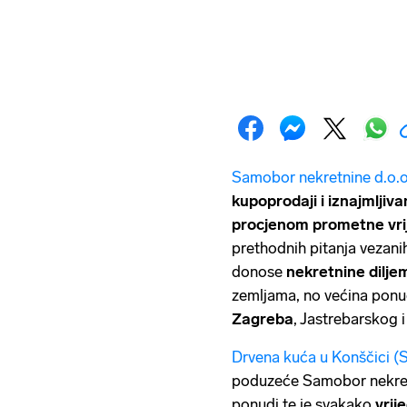
Samobor nekretnine d.o.o
kupoprodaji i iznajmljiv
procjenom prometne vri
prethodnih pitanja vezani
donose
nekretnine dilje
zemljama, no većina ponu
Zagreba
, Jastrebarskog 
Drvena kuća u Konščici 
poduzeće Samobor nekretn
ponudi te je svakako
vrij