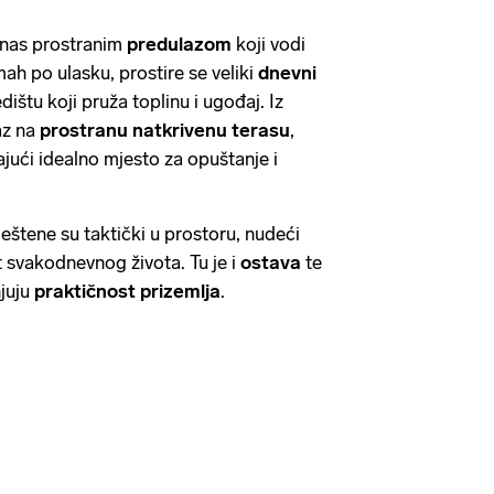
 nas prostranim
predulazom
koji vodi
ah po ulasku, prostire se veliki
dnevni
edištu koji pruža toplinu i ugođaj. Iz
az na
prostranu natkrivenu terasu
,
jući idealno mjesto za opuštanje i
eštene su taktički u prostoru, nudeći
 svakodnevnog života. Tu je i
ostava
te
juju
praktičnost prizemlja
.