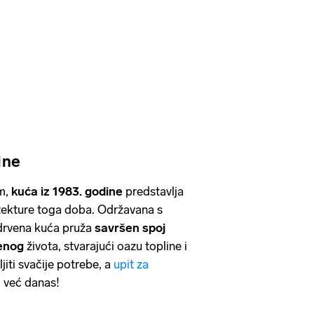
ine
m,
kuća iz 1983. godine
predstavlja
itekture toga doba. Održavana s
drvena kuća pruža
savršen spoj
menog
života, stvarajući oazu topline i
iti svačije potrebe, a
upit za
 već danas!