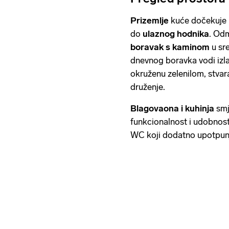
Prizemlje
kuće dočekuje
do
ulaznog hodnika
. Odm
boravak s kaminom
u sr
dnevnog boravka vodi izl
okruženu zelenilom, stvara
druženje.
Blagovaona i kuhinja
smj
funkcionalnost i udobnost
WC koji dodatno upotpun