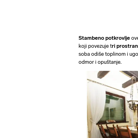
Stambeno potkrovlje
ove
koji povezuje t
ri prostr
soba odiše toplinom i ugo
odmor i opuštanje.