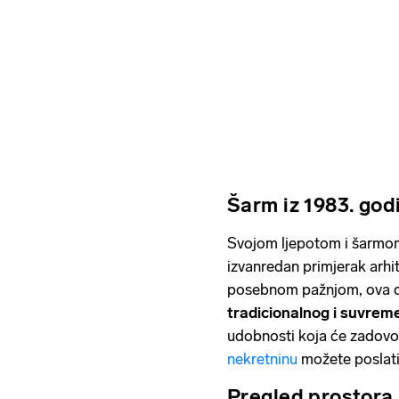
Šarm iz 1983. god
Svojom ljepotom i šarmo
izvanredan primjerak arh
posebnom pažnjom, ova 
tradicionalnog i suvre
udobnosti koja će zadovolj
nekretninu
možete poslati
Pregled prostora