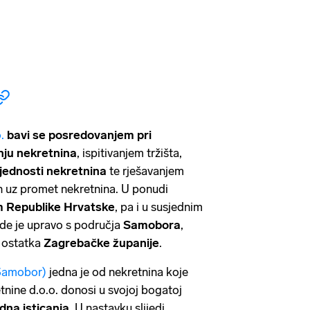
.
bavi se posredovanjem pri
anju nekretnina
, ispitivanjem tržišta,
jednosti nekretnina
te rješavanjem
h uz promet nekretnina. U ponudi
m Republike Hrvatske
, pa i u susjednim
de je upravo s područja
Samobora
,
i ostatka
Zagrebačke županije
.
(Samobor)
jedna je od nekretnina koje
ine d.o.o. donosi u svojoj bogatoj
edna isticanja
. U nastavku slijedi