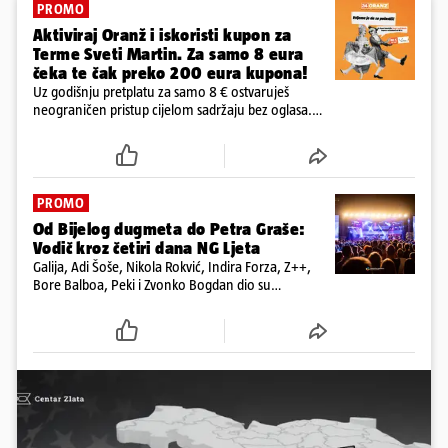
PROMO
Aktiviraj Oranž i iskoristi kupon za
Terme Sveti Martin. Za samo 8 eura
čeka te čak preko 200 eura kupona!
Uz godišnju pretplatu za samo 8 € ostvaruješ
neograničen pristup cijelom sadržaju bez oglasa.
Među prvima isprobaj novu 24HEJ tražilicu, čitaj
dnevne e-novine 24sata i tjednika Express. Ali ni to
nije sve!
PROMO
Od Bijelog dugmeta do Petra Graše:
Vodič kroz četiri dana NG Ljeta
Galija, Adi Šoše, Nikola Rokvić, Indira Forza, Z++,
Bore Balboa, Peki i Zvonko Bogdan dio su
programa jubilarnog festivala koji će se od 13. do
16. kolovoza održati na dvije pozornice