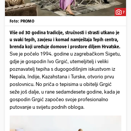
7
Foto: PROMO
Više od 30 godina tradicije, stručnosti i strasti utkano je
u svaki tepih, zavjesu i komad namještaja Tepih centra,
brenda koji uređuje domove i prostore diljem Hrvatske.
Sve je počelo 1994. godine u zagrebačkom Sigetu,
gdje je gospodin Ivo Grgić, utemeljitelj i veliki
poznavatelj tepiha s dugogodišnjim iskustvom iz
Nepala, Indije, Kazahstana i Turske, otvorio prvu
poslovnicu. No priča o tepisima u obitelji Grgić
seže još dalje, u rane sedamdesete godine, kada je
gospodin Grgić započeo svoje profesionalno
putovanje u svijetu podnih obloga.