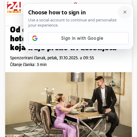
PRIJAVA
Promo sadržaj
PROMO
Od dječjih soba do luksuznih
hotela – priča o Tepih centru
koja traje preko tri desetljeća
Sponzorirani članak,
petak, 31.10.2025. u 09:55
Čitanje članka: 3 min