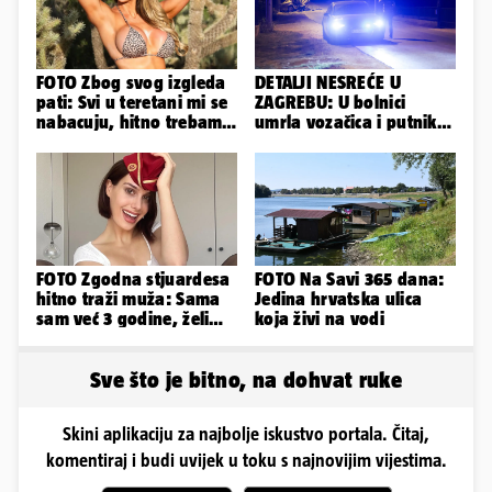
FOTO Zbog svog izgleda
DETALJI NESREĆE U
pati: Svi u teretani mi se
ZAGREBU: U bolnici
nabacuju, hitno trebam
umrla vozačica i putnik,
tjelohranitelja!
auto se u sudaru
prepolovio
FOTO Zgodna stjuardesa
FOTO Na Savi 365 dana:
hitno traži muža: Sama
Jedina hrvatska ulica
sam već 3 godine, želim
koja živi na vodi
da bude stariji...
Sve što je bitno, na dohvat ruke
Skini aplikaciju za najbolje iskustvo portala. Čitaj,
komentiraj i budi uvijek u toku s najnovijim vijestima.