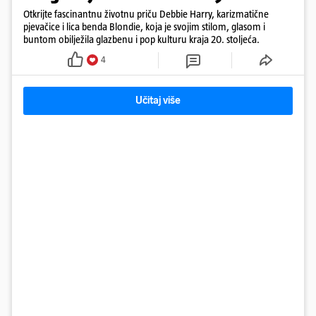
Otkrijte fascinantnu životnu priču Debbie Harry, karizmatične
pjevačice i lica benda Blondie, koja je svojim stilom, glasom i
buntom obilježila glazbenu i pop kulturu kraja 20. stoljeća.
4
Učitaj više