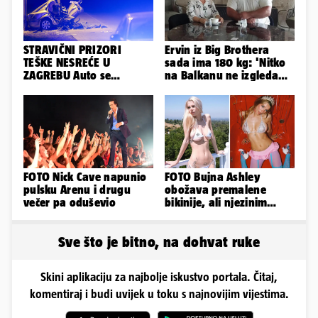
STRAVIČNI PRIZORI
Ervin iz Big Brothera
TEŠKE NESREĆE U
sada ima 180 kg: 'Nitko
ZAGREBU Auto se
na Balkanu ne izgleda
prepolovio, čovjek
kao ja, stranci me hvale'
poginuo
FOTO Nick Cave napunio
FOTO Bujna Ashley
pulsku Arenu i drugu
obožava premalene
večer pa oduševio
bikinije, ali njezinim
fanovima to uopće ne
smeta
Sve što je bitno, na dohvat ruke
Skini aplikaciju za najbolje iskustvo portala. Čitaj,
komentiraj i budi uvijek u toku s najnovijim vijestima.