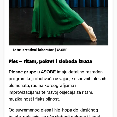
Foto: Kreativni laboratorij 4SOBE
Ples – ritam, pokret i sloboda izraza
Plesne grupe u 4SOBE
imaju detaljno razrađen
program koji obuhvaća usvajanje osnovnih plesnih
elemenata, rad na koreografijama i
improvizacijama te razvoj osjećaja za ritam,
muzikalnost i fleksibilnost.
Od suvremenog plesa i hip-hopa do klasičnog
baleta, polaznici se uče slobodi pokreta i ljepoti