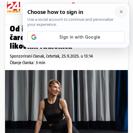
PRIJAVA
Promo sadržaj
PROMO
Od igre do pozornice: otkrijte
čaroliju dramskih, plesnih i
likovnih radionica
Sponzorirani članak,
četvrtak, 25.9.2025. u 13:14
Čitanje članka: 3 min