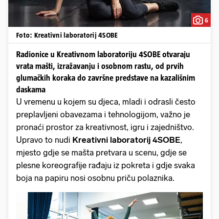
6
Foto: Kreativni laboratorij 4SOBE
Radionice u Kreativnom laboratoriju 4SOBE otvaraju
vrata mašti, izražavanju i osobnom rastu, od prvih
glumačkih koraka do završne predstave na kazališnim
daskama
U vremenu u kojem su djeca, mladi i odrasli često
preplavljeni obavezama i tehnologijom, važno je
pronaći prostor za kreativnost, igru i zajedništvo.
Upravo to nudi
Kreativni laboratorij 4SOBE
,
mjesto gdje se mašta pretvara u scenu, gdje se
plesne koreografije rađaju iz pokreta i gdje svaka
boja na papiru nosi osobnu priču polaznika.