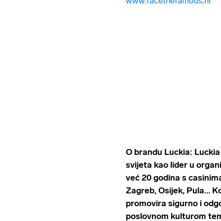
www.facethefamous.hr
O brandu Luckia: Luckia 
svijeta kao lider u organ
već 20 godina s casinim
Zagreb, Osijek, Pula… K
promovira sigurno i odg
poslovnom kulturom teme