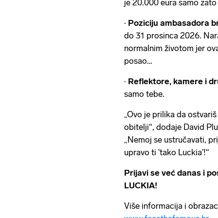
je 20.000 eura samo zato š
·
Poziciju ambasadora b
do 31 prosinca 2026. Nara
normalnim životom jer ova
posao…
·
Reflektore, kamere i d
samo tebe.
„Ovo je prilika da ostvari
obitelji“, dodaje David Pl
„Nemoj se ustručavati, pr
upravo ti 'tako Luckia'!“
Prijavi se već danas i
LUCKIA!
Više informacija i obrazac