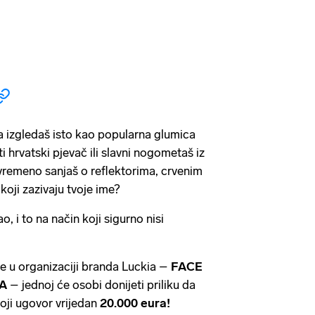
da izgledaš isto kao popularna glumica
ti hrvatski pjevač ili slavni nogometaš iz
emeno sanjaš o reflektorima, crvenim
koji zazivaju tvoje ime?
o, i to na način koji sigurno nisi
e u organizaciji branda Luckia –
FACE
A
– jednoj će osobi donijeti priliku da
voji ugovor vrijedan
20.000 eura!