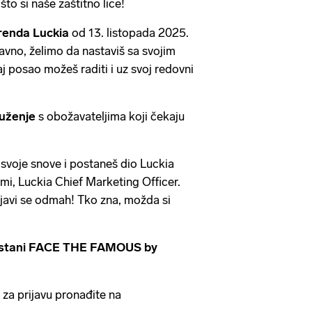
to si naše zaštitno lice!
renda Luckia
od 13. listopada 2025.
vno, želimo da nastaviš sa svojim
j posao možeš raditi i uz svoj redovni
ruženje
s obožavateljima koji čekaju
š svoje snove i postaneš dio Luckia
umi, Luckia Chief Marketing Officer.
ijavi se odmah! Tko zna, možda si
 postani FACE THE FAMOUS by
 za prijavu pronađite na