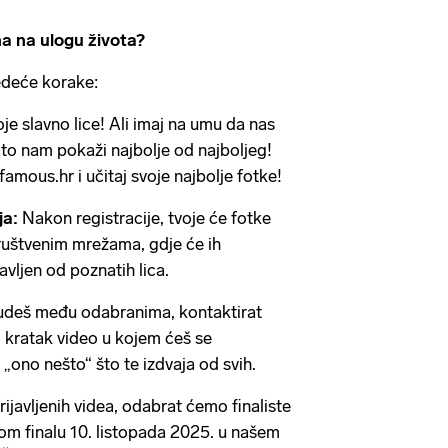
na na ulogu života?
jedeće korake:
e slavno lice! Ali imaj na umu da nas
zato nam pokaži najbolje od najboljeg!
amous.hr i učitaj svoje najbolje fotke!
ja:
Nakon registracije, tvoje će fotke
društvenim mrežama, gdje će ih
tavljen od poznatih lica.
deš među odabranima, kontaktirat
i kratak video u kojem ćeš se
 „ono nešto“ što te izdvaja od svih.
ijavljenih videa, odabrat ćemo finaliste
ikom finalu 10. listopada 2025. u našem