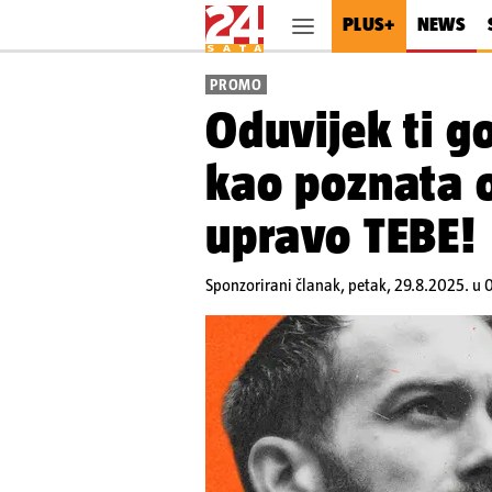
PLUS+
NEWS
PROMO
Oduvijek ti g
kao poznata o
upravo TEBE!
Sponzorirani članak,
petak, 29.8.2025. u 