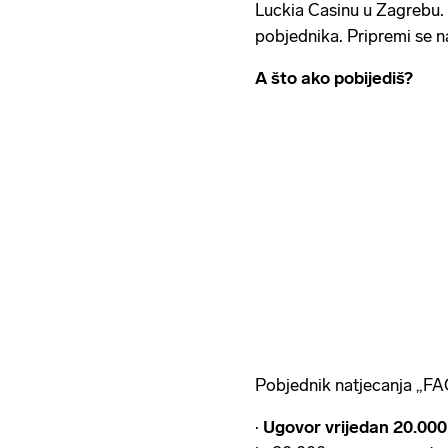
Luckia Casinu u Zagrebu. Ž
pobjednika. Pripremi se n
A što ako pobijediš?
Pobjednik natjecanja „
·
Ugovor vrijedan 20.000