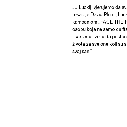
„U Luckiji vjerujemo da sva
rekao je David Plumi, Luc
kampanjom „FACE THE F
osobu koja ne samo da fiz
i karizmu i želju da postan
života za sve one koji su s
svoj san.“