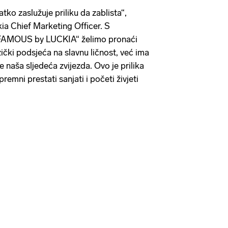
tko zaslužuje priliku da zablista“,
kia Chief Marketing Officer. S
AMOUS by LUCKIA“ želimo pronaći
ički podsjeća na slavnu ličnost, već ima
e naša sljedeća zvijezda. Ovo je prilika
premni prestati sanjati i početi živjeti