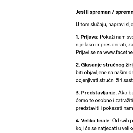
Jesi li spreman / sprem
U tom slučaju, napravi sl
1. Prijava:
Pokaži nam svoj
nije lako impresionirati, 
Prijavi se na www.facethef
2. Glasanje stručnog žiri
biti objavljene na našim 
ocjenjivati stručni žiri sas
3. Predstavljanje:
Ako bu
ćemo te osobno i zatražit
predstaviti i pokazati nam
4. Veliko finale:
Od svih pr
koji će se natjecati u vel