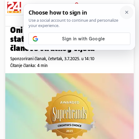
PRIJAVA
Promo sadržaj
PROMO
Oni odlučuju tko zaslužuje
status Superbranda: Upoznajte
članove stručnog vijeća
Sponzorirani članak,
četvrtak, 3.7.2025. u 14:10
Čitanje članka: 4 min