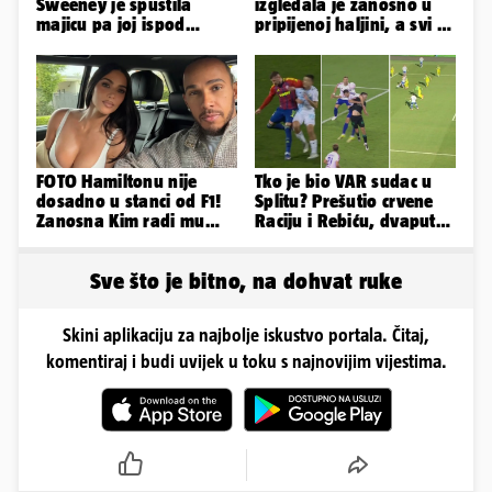
Sweeney je spustila
izgledala je zanosno u
majicu pa joj ispod
pripijenoj haljini, a svi su
grudnjaka provirile
primijetili jedan detalj...
bujne grudi
FOTO Hamiltonu nije
Tko je bio VAR sudac u
dosadno u stanci od F1!
Splitu? Prešutio crvene
Zanosna Kim radi mu
Raciju i Rebiću, dvaput
društvo kroz ljetne
mu je nestajalo struje
vrućine
Sve što je bitno, na dohvat ruke
Skini aplikaciju za najbolje iskustvo portala. Čitaj,
komentiraj i budi uvijek u toku s najnovijim vijestima.
Odaberi temu koju želiš pratiti