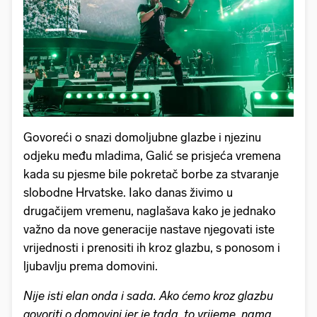
Govoreći o snazi domoljubne glazbe i njezinu
odjeku među mladima, Galić se prisjeća vremena
kada su pjesme bile pokretač borbe za stvaranje
slobodne Hrvatske. Iako danas živimo u
drugačijem vremenu, naglašava kako je jednako
važno da nove generacije nastave njegovati iste
vrijednosti i prenositi ih kroz glazbu, s ponosom i
ljubavlju prema domovini.
Nije isti elan onda i sada. Ako ćemo kroz glazbu
govoriti o domovini jer je tada, to vrijeme, nama