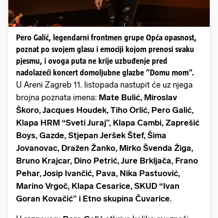
Pero Galić, legendarni frontmen grupe Opća opasnost,
poznat po svojem glasu i emociji kojom prenosi svaku
pjesmu, i ovoga puta ne krije uzbuđenje pred
nadolazeći koncert domoljubne glazbe “Domu mom”.
U Areni Zagreb 11. listopada nastupit će uz njega
brojna poznata imena:
Mate Bulić, Miroslav
Škoro, Jacques Houdek, Tiho Orlić, Pero Galić,
Klapa HRM “Sveti Juraj”, Klapa Cambi, Zaprešić
Boys, Gazde, Stjepan Jeršek Štef, Šima
Jovanovac, Dražen Žanko, Mirko Švenda Žiga,
Bruno Krajcar, Dino Petrić, Jure Brkljača, Frano
Pehar, Josip Ivančić, Pava, Nika Pastuović,
Marino Vrgoč, Klapa Cesarice, SKUD “Ivan
Goran Kovačić” i Etno skupina Čuvarice
.