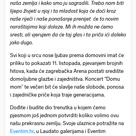
naša zemlja i kako smo ju sagradili. Treba nam biti
lijepo živjeti u njoj i ta mladost koja će doći kroz
naše riječi i naše ponašanje prenijet će to novim
naraštajima koji dolaze. Mi ih možda ne ćemo
sresti, ali vjerujem da će taj glas i ta priča ići daleko
jako dugo.
Svi koji u srcu nose ljubav prema domovini imat će
priliku to pokazati 11. listopada, pjevanjem brojnih
hitova, kada će zagrebačka Arena postati središte
domoljubne glazbe i zajedništva. Koncert “Domu
mom” te večeri bit će slavlje naše slobode, ponosa
i zajedničke priče koja traje generacijama.
Dođite i budite dio trenutka u kojem ćemo
pjesmom još jednom potvrditi koliko volimo ovu
našu prekrasnu zemlju. Svoje ulaznice potražite na
Eventim.hr
, u Laudato galerijama i Eventim