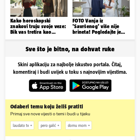
Kako horoskopski
FOTO Vanja iz
znakovi truju svoje veze:
'Savršenog' više nije
Bik vas tretira kao
brineta! Pogledajte je
vlasništvo, Jarcu je veza
sad
ugovor
Sve što je bitno, na dohvat ruke
Skini aplikaciju za najbolje iskustvo portala. Čitaj,
komentiraj i budi uvijek u toku s najnovijim vijestima.
Odaberi temu koju želiš pratiti
Primaj sve nove vijesti o temi i budi u tijeku
laudato tv
pero galić
domu mom