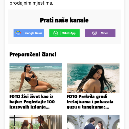
prodajnim mjestima.
Prati naše kanale
Preporučeni članci
FOTO Živi život kao iz
FOTO Prekrila grudi
bajke: Pogledajte 100
trešnjicama i pokazala
izazovnih izdanja
guzu u tangicama:
Ronaldove Georgine
Ovako ljetuje bujna
Slavonka