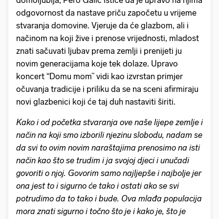
domoljublja, Pero Galić ističe da je upravo na njima
odgovornost da nastave priču započetu u vrijeme
stvaranja domovine. Vjeruje da će glazbom, ali i
načinom na koji žive i prenose vrijednosti, mladost
znati sačuvati ljubav prema zemlji i prenijeti ju
novim generacijama koje tek dolaze. Upravo
koncert “Domu mom” vidi kao izvrstan primjer
očuvanja tradicije i priliku da se na sceni afirmiraju
novi glazbenici koji će taj duh nastaviti širiti.
Kako i od početka stvaranja ove naše lijepe zemlje i
način na koji smo izborili njezinu slobodu, nadam se
da svi to ovim novim naraštajima prenosimo na isti
način kao što se trudim i ja svojoj djeci i unučadi
govoriti o njoj. Govorim samo najljepše i najbolje jer
ona jest to i sigurno će tako i ostati ako se svi
potrudimo da to tako i bude. Ova mlađa populacija
mora znati sigurno i točno što je i kako je, što je