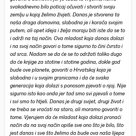
svakodnevno bilo poticaj očuvati i stvoriti svoju
zemlju u kojoj želimo živjeti. Danas je stvorena ta
naša draga domovina, slobodna je i korača svojim
putem, ali opet ideja i želja moraju biti iste da se to
i održi na taj način. Ova mladost koja danas dolazi
i na svoj način govori o tome sigurno to čini čvrsto i
od srca. Nadam se da će se to održati toliko dugo
da će knjige za stotine i stotine godina, dokle god
bude ove planete, govoriti o Hrvatskoj koja je
slobodna i u svojim granicama i da će svaka
generacija koja dolazi s ponosom pjevati o njoj. Nije
sigurno isto kao onda jer tad smo svi pjevali o tome
i svi smo to htjeli. Danas je drugi svijet, drugi život i
ne treba se vraćati na staro, ali moramo govoriti o
tome. Vjerujem da će mladost koja dolazi pronaći
način da na svoj način opiše sve ono što je bilo, što
jest danas i sve što želimo da bude ova naša lijepa