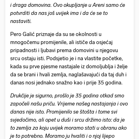
i draga domovina. Ovo okupljanje u Areni samo će
potvrditi da nas još uvijek ima i da će se to
nastaviti.
Pero Galić priznaje da su se okolnosti u
mnogočemu promijenile, ali ističe da osjećaj
pripadnosti i ljubavi prema domovini u njegovu
srcu ostaju isti. Podsjetio je i na vlastite početke,
kada su prve pjesme nastajale iz domoljublja i želje
da se brani i hvali zemlja, naglašavajući da taj duh i
danas nosi jednako snažno kao i prije 35 godina.
Drukčije je sigurno, prošlo je 35 godina otkad smo
započeli našu priču. Vrijeme našeg nastajanja i ovo
danas nije isto. Promijenilo se štošta i tome svi
svjedočimo, ali opet u duši i srcu držimo isto: da je
to zemlja za koju uvijek moramo stati u obranu ako
je to potrebno. Moramo ju hvaliti i o njoj lijepo