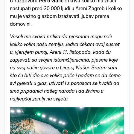
U razgovoru
Pero Galić
otkriva koliko mu znači
nastupati pred 20 000 ljudi u Areni Zagreb i koliko
mu je važno glazbom izražavati ljubav prema
domovini.
Veseli me svaka prilika da pjesmom mogu reći
koliko volim našu zemlju. Jedva čekam ovaj susret
u, vjerujem punoj, Areni 11. listopada, kada ću
zapjevati sa svojim istomišljenicima, pjesme koje
na svoj način govore o Lijepoj Našoj. Sretan sam
što ću biti dio ove velike priče i nadam se da ćemo
svi pjevati u glas, uživati i s ponosom se hvaliti da
smo pripadnici našeg naroda i da živimo u
najljepšoj zemlji na svijetu.