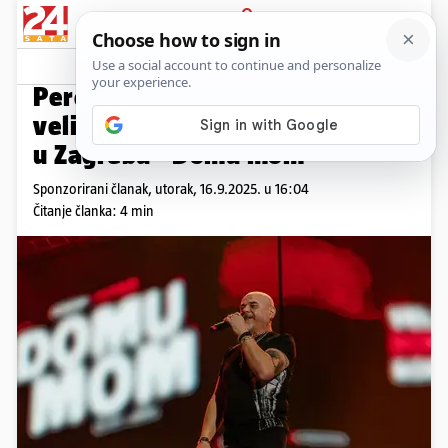
PRIJAVA
Promo sadržaj
PROMO
Pero Galić nastupit će na
velikom domoljubnom koncertu
u Zagrebu - Domu mom
Sponzorirani članak,
utorak, 16.9.2025. u 16:04
Čitanje članka: 4 min