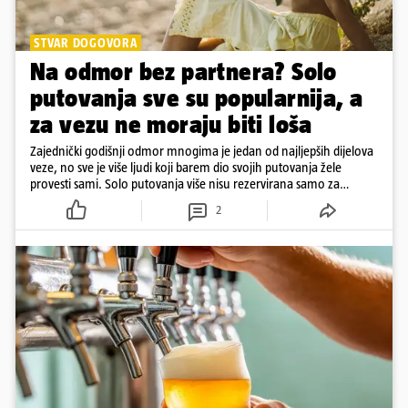
STVAR DOGOVORA
Na odmor bez partnera? Solo
putovanja sve su popularnija, a
za vezu ne moraju biti loša
Zajednički godišnji odmor mnogima je jedan od najljepših dijelova
veze, no sve je više ljudi koji barem dio svojih putovanja žele
provesti sami. Solo putovanja više nisu rezervirana samo za
samce, a činjenica da netko ima partnera ne znači nužno da svako
2
putovanje moraju planirati zajedno