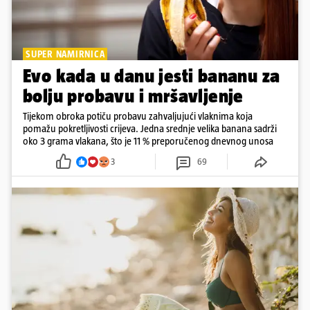
SUPER NAMIRNICA
Evo kada u danu jesti bananu za
bolju probavu i mršavljenje
Tijekom obroka potiču probavu zahvaljujući vlaknima koja
pomažu pokretljivosti crijeva. Jedna srednje velika banana sadrži
oko 3 grama vlakana, što je 11 % preporučenog dnevnog unosa
3
69