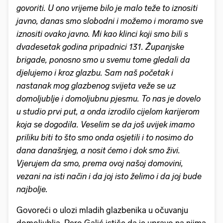
govoriti. U ono vrijeme bilo je malo teže to iznositi
javno, danas smo slobodni i možemo i moramo sve
iznositi ovako javno. Mi kao klinci koji smo bili s
dvadesetak godina pripadnici 131. Županjske
brigade, ponosno smo u svemu tome gledali da
djelujemo i kroz glazbu. Sam naš početak i
nastanak mog glazbenog svijeta veže se uz
domoljublje i domoljubnu pjesmu. To nas je dovelo
u studio prvi put, a onda izrodilo cijelom karijerom
koja se dogodila. Veselim se da još uvijek imamo
priliku biti to što smo onda osjetili i to nosimo do
dana današnjeg, a nosit ćemo i dok smo živi.
Vjerujem da smo, prema ovoj našoj domovini,
vezani na isti način i da joj isto želimo i da joj bude
najbolje.
Govoreći o ulozi mladih glazbenika u očuvanju