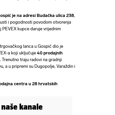
spić je na adresi Budačka ulica 238
,
pusti i pogodnosti povodom otvorenja
oj PEVEX kupce daruje vrijednim
trgovačkog lanca u Gospić dio je
VEX-a koji uključuje
40 prodajnih
. Trenutno traju radovi na gradnji
, a u pripremi su Dugopolje, Varaždin i
dajna centra u 28 hrvatskih
i naše kanale