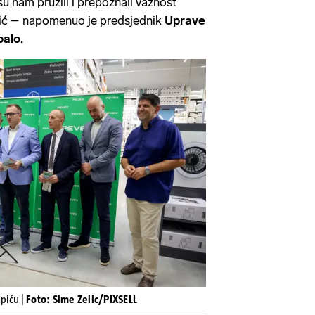
su nam pružili i prepoznali važnost
ć – napomenuo je predsjednik
Uprave
alo.
piću |
Foto: Sime Zelic/PIXSELL