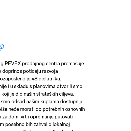
ovog PEVEX prodajnog centra premašuje
to doprinos poticaju razvoja
ozaposleno je 48 djelatnika.
je i u skladu s planovima otvorili smo
oji je dio naših strateških ciljeva.
 smo odsad našim kupcima dostupniji
više neće morati do potrebnih osnovnih
da za dom, vrt i opremanje putovati
m posebno bih zahvalio lokalnoj