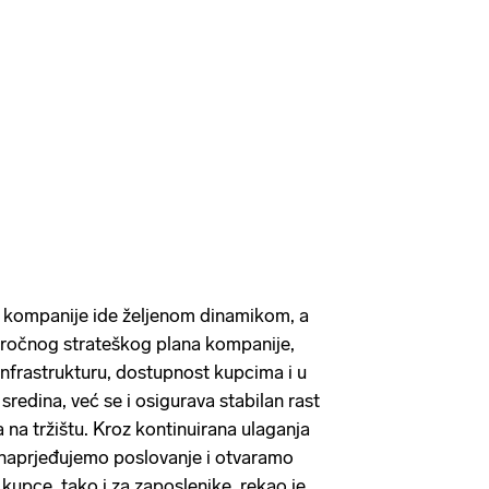
 kompanije ide željenom dinamikom, a
goročnog strateškog plana kompanije,
infrastrukturu, dostupnost kupcima i u
sredina, već se i osigurava stabilan rast
 na tržištu. Kroz kontinuirana ulaganja
unaprjeđujemo poslovanje i otvaramo
upce, tako i za zaposlenike, rekao je