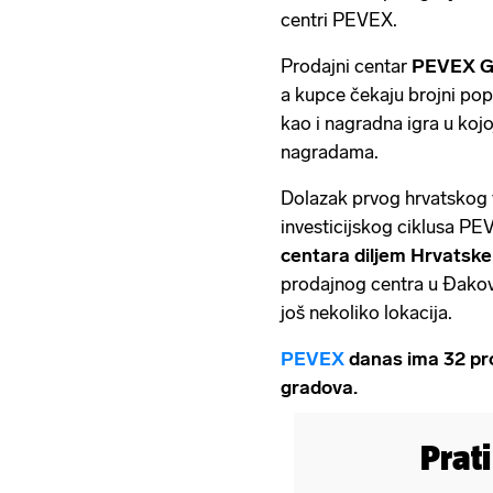
centri PEVEX.
Prodajni centar
PEVEX Go
a kupce čekaju brojni po
kao i nagradna igra u koj
nagradama.
Dolazak prvog hrvatskog 
investicijskog ciklusa PE
centara diljem Hrvatske
prodajnog centra u Đakovu
još nekoliko lokacija.
PEVEX
danas ima 32 pro
gradova.
Prat