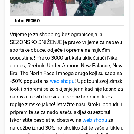
Foto: PROMO
Vrijeme je za shopping bez ograničenja, a
SEZONSKO SNIŽENJE je pravo vrijeme za nabavu
sportske obuće, odjeće i opreme na najluđim
popustima! Preko 3000 artikala uključujući Nike,
adidas, Reebok, Under Armour, New Balance, New
Era, The North Face i mnoge druge koji su sada na
-50% popusta na
web shopu
! Upotpuni svoj zimski
look i pripremi se za skijanje jer nikad nije kasno za
nabavku novih tenisica, udobne hoodice ili još
toplije zimske jakne! Istražite našu široku ponudu i
pripremite se za nadolazeću skijašku sezonu!
Iskoristite besplatnu dostavu na
web shopu
za
narudžbe iznad 30€, no ukoliko želite vaše artikle u