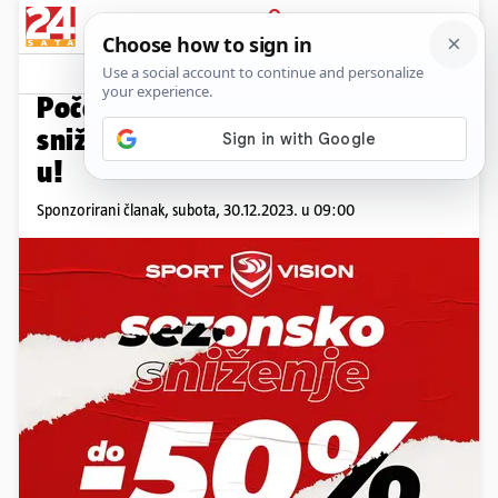
PRIJAVA
Promo sadržaj
PROMO
Počelo je veliko sezonsko
sniženje do 50% u Sport Vision-
u!
Sponzorirani članak,
subota, 30.12.2023. u 09:00