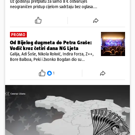
Uz godišnju pretplatu za samo 8 € ostvaruješ
neograničen pristup cijelom sadržaju bez oglasa.
Među prvima isprobaj novu 24HEJ tražilicu, čitaj
dnevne e-novine 24sata i tjednika Express. Ali ni to
nije sve!
PROMO
Od Bijelog dugmeta do Petra Graše:
Vodič kroz četiri dana NG Ljeta
Galija, Adi Šoše, Nikola Rokvić, Indira Forza, Z++,
Bore Balboa, Peki i Zvonko Bogdan dio su
programa jubilarnog festivala koji će se od 13. do
16. kolovoza održati na dvije pozornice
1