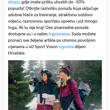
shopu
, gdje imate priliku uhvatiti do -50%
popusta! Otkrijte raznoliku ponudu koja uključuje
udobne hlače za treniranje, atraktivnu outdoor
odjeću, raznovrsnu sportsku opremu i još mnogo
toga. Ali tu nije kraj! Ove izvanredne ponude
dostupne su i u našim
trgovinama
. Sada možete
pronaći sve željene artikle po iznimno povoljnim
cijenama u 40 Sport Vision
trgovina
diljem
Hrvatske.