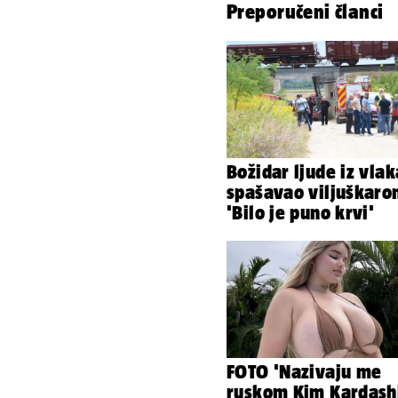
Preporučeni članci
Božidar ljude iz vlak
spašavao viljuškaro
'Bilo je puno krvi'
FOTO 'Nazivaju me
ruskom Kim Kardash