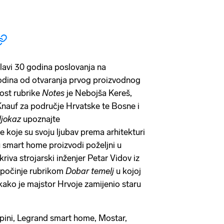
lavi 30 godina poslovanja na
godina od otvaranja prvog proizvodnog
ost rubrike
Notes
je Nebojša Kereš,
 Knauf za područje Hrvatske te Bosne i
ljokaz
upoznajte
e koje su svoju ljubav prema arhitekturi
u smart home proizvodi poželjni u
otkriva strojarski inženjer Petar Vidov iz
apočinje rubrikom
Dobar temelj
u kojoj
kako je majstor Hrvoje zamijenio staru
pini, Legrand smart home, Mostar,