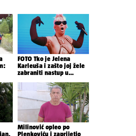
a
FOTO Tko je Jelena
m:
Karleuša i zašto joj žele
zabraniti nastup u
Vodicama? Evo što je
govorila...
Milinović opleo po
ian,
Plenkoviću i zaprijetio