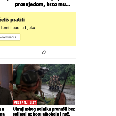
prosvjedom, brzo mu
stigao odgovor građana
Gospića
eliš pratiti
 temi i budi u tijeku
koordinacija