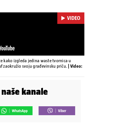
VIDEO
te kako izgleda jedina waste tvornica u
uf zaokružio svoju građevinsku priču.
| Video:
i naše kanale