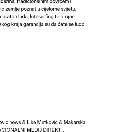
darina, tradicionalnim povrćem i
o zemlje poznat u cijelome svijetu.
maraton lađa, kitesurfing te brojne
skog kraja garancija su da ćete se ludo
vic news & Like Metkovic & Makarska
NACIONALNI MEDIJ DIREKT...