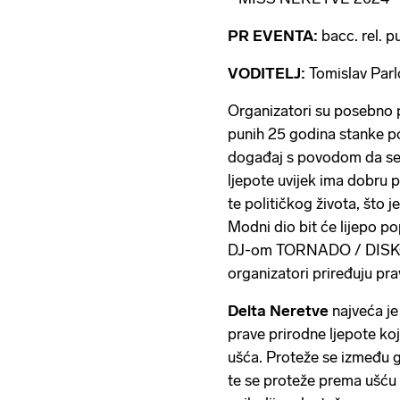
PR EVENTA:
bacc. rel. p
VODITELJ:
Tomislav Par
Organizatori su posebno p
punih 25 godina stanke po
događaj s povodom da se t
ljepote uvijek ima dobru 
te političkog života, što 
Modni dio bit će lije
DJ-om TORNADO / DISK
organizatori priređuju 
Delta Neretve
najveća je
prave prirodne ljepote koj
ušća. Proteže se između
te se proteže prema ušću 