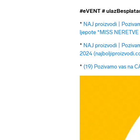
#eVENT
# ulazBesplata
*
NAJ proizvodi | Poziv
ljepote *MISS NERETVE 2
*
NAJ proizvodi | Poziv
2024 (najboljiproizvodi.
*
(19) Pozivamo vas na C