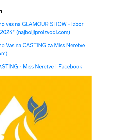
n
amo vas na GLAMOUR SHOW - Izbor
024* (najboljiproizvodi.com)
amo Vas na CASTING za Miss Neretve
com)
ASTING - Miss Neretve | Facebook