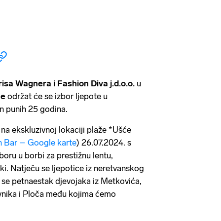
isa Wagnera i Fashion Diva j.d.o.o.
u
ne
održat će se izbor ljepote u
n punih 25 godina.
 na ekskluzivnoj lokaciji plaže *Ušće
 Bar – Google karte
) 26.07.2024. s
oru u borbi za prestižnu lentu,
i. Natječu se ljepotice iz neretvanskog
m se petnaestak djevojaka iz Metkovića,
vnika i Ploča među kojima ćemo