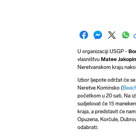
U organizaciji USGP -
Bor
vlasništvu
Matee Jakopi
Neretvanskom kraju nako
Izbor ljepote održat će se
Neretve Kominsko (
Beach
početkom u 20 sati. Na izb
sudjelovat će 15 manekenk
kraja, a predstavit će na
Opuzena, Korčule, Dubro
odabrati: