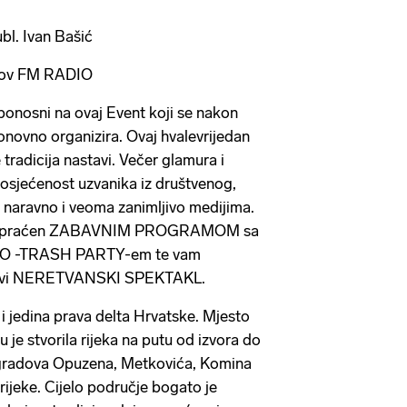
ubl. Ivan Bašić
lov FM RADIO
onosni na ovaj Event koji se nakon
novno organizira. Ovaj hvalevrijedan
radicija nastavi. Večer glamura i
posjećenost uzvanika iz društvenog,
je naravno i veoma zanimljivo medijima.
po popraćen ZABAVNIM PROGRAMOM sa
O -TRASH PARTY-em te vam
pravi NERETVANSKI SPEKTAKL.
 i jedina prava delta Hrvatske. Mjesto
u je stvorila rijeka na putu od izvora do
 gradova Opuzena, Metkovića, Komina
rijeke. Cijelo područje bogato je