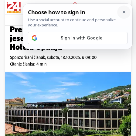
PRIJAVA
Promo sadržaj
PROMO
Premijera novog filma i
jesensko-zimski program Keight
Hotela Opatija
Sponzorirani članak,
subota, 18.10.2025. u 09:00
Čitanje članka: 4 min