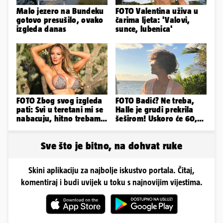
Malo jezero na Bundeku
FOTO Valentina uživa u
gotovo presušilo, ovako
čarima ljeta: 'Valovi,
izgleda danas
sunce, lubenica'
FOTO Zbog svog izgleda
FOTO Badić? Ne treba,
pati: Svi u teretani mi se
Halle je grudi prekrila
nabacuju, hitno trebam
šeširom! Uskoro će 60,
tjelohranitelja!
ljetuje u golim izdanjima
Sve što je bitno, na dohvat ruke
Skini aplikaciju za najbolje iskustvo portala. Čitaj,
komentiraj i budi uvijek u toku s najnovijim vijestima.