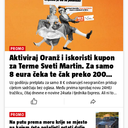
PROMO
Aktiviraj Oranž i iskoristi kupon
za Terme Sveti Martin. Za samo
8 eura čeka te čak preko 200
eura kupona!
Uz godišnju pretplatu za samo 8 € ostvaruješ neograničen pristup
cijelom sadržaju bez oglasa. Među prvima isprobaj novu 24HEJ
tražilicu, čitaj dnevne e-novine 24sata i tjednika Express. Ali ni to
nije sve!
PROMO
Na putu prema moru krije se mjesto
na kojem ćete poželjeti ostati dulje