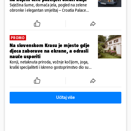
Svježina šume, domaća jela, pogled na zelene
obronke i elegantan smještaj – Croatia Palace
otkriva sasvim drukčiji doživljaj ljeta u Ravnoj Gori
PROMO
Na slovenskom Krasu je mjesto gdje
djeca zaborave na ekrane, a odrasli
nauče usporiti
Konji, netaknuta priroda, vožnje kočijom, joga,
kraški specijaliteti i iskreno gostoprimstvo dio su
svakodnevice na obiteljskom imanju Tmbin’s Barn
Učitaj više