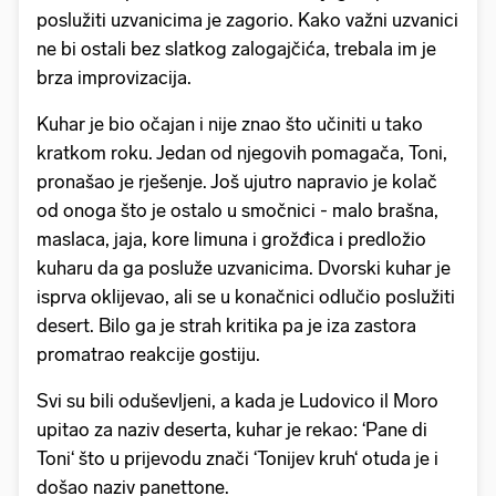
poslužiti uzvanicima je zagorio. Kako važni uzvanici
ne bi ostali bez slatkog zalogajčića, trebala im je
brza improvizacija.
Kuhar je bio očajan i nije znao što učiniti u tako
kratkom roku. Jedan od njegovih pomagača, Toni,
pronašao je rješenje. Još ujutro napravio je kolač
od onoga što je ostalo u smočnici - malo brašna,
maslaca, jaja, kore limuna i grožđica i predložio
kuharu da ga posluže uzvanicima. Dvorski kuhar je
isprva oklijevao, ali se u konačnici odlučio poslužiti
desert. Bilo ga je strah kritika pa je iza zastora
promatrao reakcije gostiju.
Svi su bili oduševljeni, a kada je Ludovico il Moro
upitao za naziv deserta, kuhar je rekao: ‘Pane di
Toni‘ što u prijevodu znači ‘Tonijev kruh‘ otuda je i
došao naziv panettone.