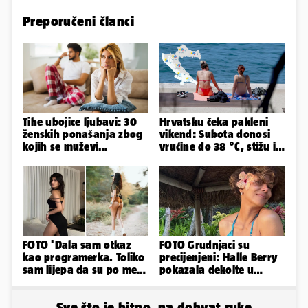
Preporučeni članci
Tihe ubojice ljubavi: 30
Hrvatsku čeka pakleni
ženskih ponašanja zbog
vikend: Subota donosi
kojih se muževi
vrućine do 38 °C, stižu i
emocionalno distanciraju
grmljavinski pljuskovi
FOTO 'Dala sam otkaz
FOTO Grudnjaci su
kao programerka. Toliko
precijenjeni: Halle Berry
sam lijepa da su po meni
pokazala dekolte u
napravili lutku'
zavodljivoj satenskoj
haljinici
Sve što je bitno, na dohvat ruke