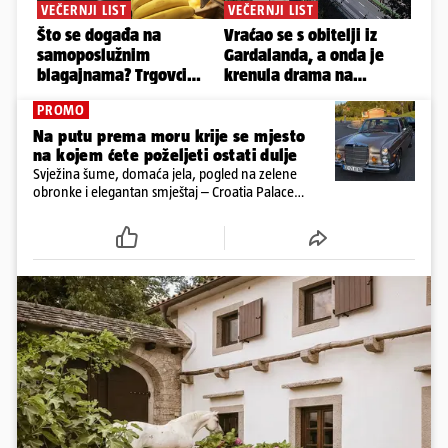
PROMO
Na putu prema moru krije se mjesto
na kojem ćete poželjeti ostati dulje
Svježina šume, domaća jela, pogled na zelene
obronke i elegantan smještaj – Croatia Palace
otkriva sasvim drukčiji doživljaj ljeta u Ravnoj Gori