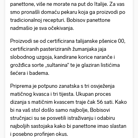
panettone, više ne morate na put do Italije. Za vas
smo pronašli domaću pekaru koja ga proizvodi po
tradicionalnoj recepturi. Bobisov panettone
nadmašio je sva očekivanja.
Proizvodi se od certificirana talijanske pšenice 00,
certificiranih pasteriziranih žumanjaka jaja
slobodnog uzgoja, kandirane korice naranče i
grožđica sorte „sultanina“ te je glaziran listićima
šećera i badema.
Priprema je potpuno zanatska s tri osvježenja
matičnog kvasca i tri tijesta. Ukupan proces
dizanja s matičnim kvascem traje čak 56 sati. Kako
bi na vaš stol došlo samo najbolje, Bobisovi
stručnjaci su se posvetili istraživanju i odabiru
najboljih sastojaka kako bi panettone imao slastan
i posebno profinjen okus.