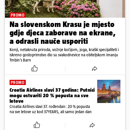
PROMO
Na slovenskom Krasu je mjesto
gdje djeca zaborave na ekrane,
a odrasli nauče usporiti
Konji, netaknuta priroda, vožnje kočijom, joga, kraški specijaliteti i
iskreno gostoprimstvo dio su svakodnevice na obiteljskom imanju
Tmbin’s Barn
PROMO
Croatia Airlines slavi 37 godina: Putnici
mogu ostvariti 20 % popusta na sve
letove
Croatia Airlines slavi 37. rođendan: 20 % popusta
na sve letove uz kod 37YEARS, ali samo jedan dan