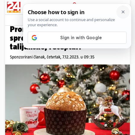
PRIJAVA
Promo sadržaj
PROMO
Pronašli smo panettone
spreman po tradicionalnoj
talijanskoj recepturi
Sponzorirani članak,
četvrtak, 7.12.2023. u 09:35