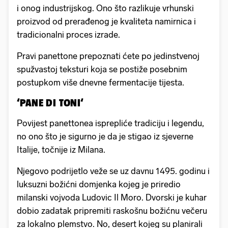
i onog industrijskog. Ono što razlikuje vrhunski
proizvod od prerađenog je kvaliteta namirnica i
tradicionalni proces izrade.
Pravi panettone prepoznati ćete po jedinstvenoj
spužvastoj teksturi koja se postiže posebnim
postupkom više dnevne fermentacije tijesta.
‘PANE DI TONI‘
Povijest panettonea isprepliće tradiciju i legendu,
no ono što je sigurno je da je stigao iz sjeverne
Italije, točnije iz Milana.
Njegovo podrijetlo veže se uz davnu 1495. godinu i
luksuzni božićni domjenka kojeg je priredio
milanski vojvoda Ludovic Il Moro. Dvorski je kuhar
dobio zadatak pripremiti raskošnu božićnu večeru
za lokalno plemstvo. No, desert kojeg su planirali