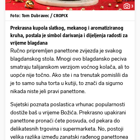
3
Foto: Tom Dubravec / CROPIX
Prekrasna kupola slatkog, mekanog i aromatiziranog
kruha, postala je simbol darivanja i dijeljenja radosti za
vrijeme blagdana
Ručno pripremljen panettone zvijezda je svakog
blagdanskog stola. Mnogi ovo blagdansko peciva
smatraju talijanskom verzijom voćnog kolača, ali to
uopće nije točno. Ako ste i na trenutak pomislili da
je to samo suha torta u kutiji, to znači da sigurno
nikada niste jeli pravi panettone.
Svjetski poznata poslastica vrhunac popularnosti
dostiže baš u vrijeme Božića. Prekrasno upakirani
panettone pronaći ćete posvuda, od pekara do
delikatesnih trgovina i supermarketa. No, postoji
velika razlika između zanatski rađenog panettonea