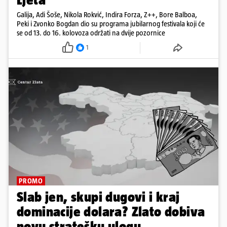
Galija, Adi Šoše, Nikola Rokvić, Indira Forza, Z++, Bore Balboa,
Peki i Zvonko Bogdan dio su programa jubilarnog festivala koji će
se od 13. do 16. kolovoza održati na dvije pozornice
1
PROMO
Slab jen, skupi dugovi i kraj
dominacije dolara? Zlato dobiva
novu stratešku ulogu