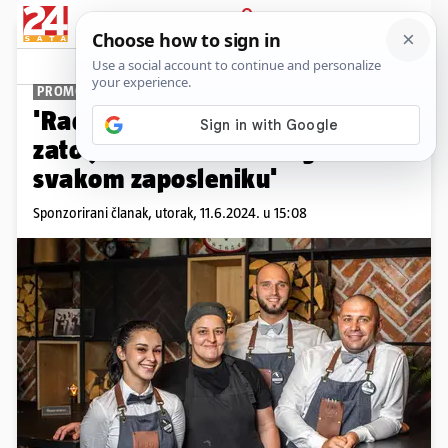
PRIJAVA
Promo sadržaj
PROMO
'Rad u ugostiteljstvu nije lagan i
zato je važno voditi brigu o
svakom zaposleniku'
Sponzorirani članak,
utorak, 11.6.2024. u 15:08