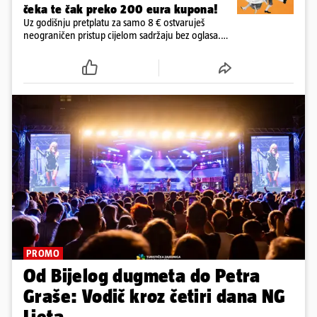
čeka te čak preko 200 eura kupona!
Uz godišnju pretplatu za samo 8 € ostvaruješ
neograničen pristup cijelom sadržaju bez oglasa.
Među prvima isprobaj novu 24HEJ tražilicu, čitaj
dnevne e-novine 24sata i tjednika Express. Ali ni to
nije sve!
PROMO
Od Bijelog dugmeta do Petra
Graše: Vodič kroz četiri dana NG
Ljeta