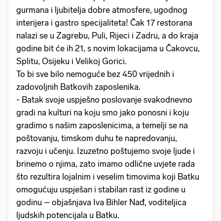
gurmana i ljubitelja dobre atmosfere, ugodnog
interijera i gastro specijaliteta! Čak 17 restorana
nalazi se u Zagrebu, Puli, Rijeci i Zadru, a do kraja
godine bit će ih 21, s novim lokacijama u Čakovcu,
Splitu, Osijeku i Velikoj Gorici.
To bi sve bilo nemoguće bez 450 vrijednih i
zadovoljnih Batkovih zaposlenika.
- Batak svoje uspješno poslovanje svakodnevno
gradi na kulturi na koju smo jako ponosni i koju
gradimo s našim zaposlenicima, a temelji se na
poštovanju, timskom duhu te napredovanju,
razvoju i učenju. Izuzetno poštujemo svoje ljude i
brinemo o njima, zato imamo odlične uvjete rada
što rezultira lojalnim i veselim timovima koji Batku
omogućuju uspješan i stabilan rast iz godine u
godinu – objašnjava Iva Bihler Nađ, voditeljica
ljudskih potencijala u Batku.