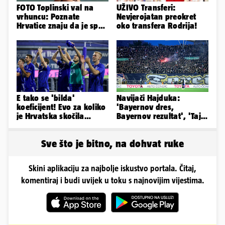
FOTO Toplinski val na
UŽIVO Transferi:
vrhuncu: Poznate
Nevjerojatan preokret
Hrvatice znaju da je spas
oko transfera Rodrija!
u minijaturnom bikiniju
E tako se 'bilda'
Navijači Hajduka:
koeficijent! Evo za koliko
'Bayernov dres,
je Hrvatska skočila
Bayernov rezultat', 'Taj
nakon pobjeda naših
igrač je sjajan, igra kao
klubova
Perišić'
Sve što je bitno, na dohvat ruke
Skini aplikaciju za najbolje iskustvo portala. Čitaj,
komentiraj i budi uvijek u toku s najnovijim vijestima.