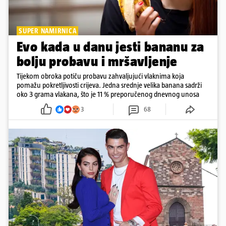
SUPER NAMIRNICA
Evo kada u danu jesti bananu za
bolju probavu i mršavljenje
Tijekom obroka potiču probavu zahvaljujući vlaknima koja
pomažu pokretljivosti crijeva. Jedna srednje velika banana sadrži
oko 3 grama vlakana, što je 11 % preporučenog dnevnog unosa
3
68