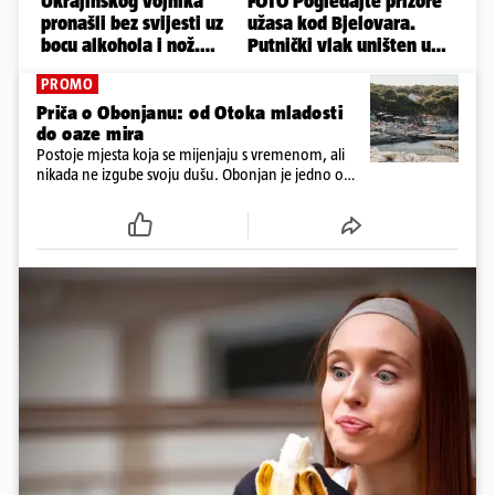
PROMO
Priča o Obonjanu: od Otoka mladosti
do oaze mira
Postoje mjesta koja se mijenjaju s vremenom, ali
nikada ne izgube svoju dušu. Obonjan je jedno od
njih