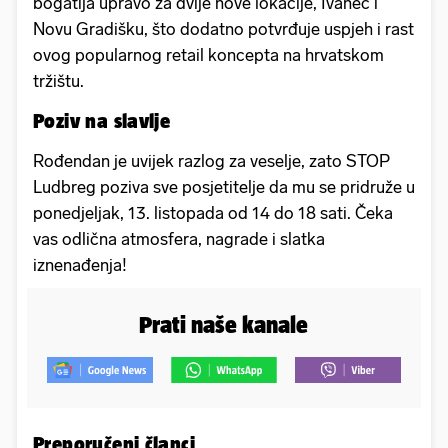
bogatija upravo za dvije nove lokacije, Ivanec i
Novu Gradišku, što dodatno potvrđuje uspjeh i rast
ovog popularnog retail koncepta na hrvatskom
tržištu.
Poziv na slavlje
Rođendan je uvijek razlog za veselje, zato STOP
Ludbreg poziva sve posjetitelje da mu se pridruže u
ponedjeljak, 13. listopada od 14 do 18 sati. Čeka
vas odlična atmosfera, nagrade i slatka
iznenađenja!
Prati naše kanale
Preporučeni članci