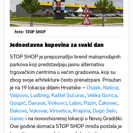
Foto: STOP SHOP
Jednostavna kupovina za svaki dan
STOP SHOP je prepoznatljiv brend maloprodajnih
parkova koji predstavljaju jasnu alternativu
trgovačkim centrima u većim gradovima, koji su
zbog svoje arhitekture često prenatrpani. Prisutan
je na 19 lokacija diljem Hrvatske –
Osijek
,
Našice
,
Valpovo
,
Ludbreg
,
Kaštel Sućurac
,
Velika Gorica
,
Gospić
,
Daruvar
,
Vinkovci
,
Labin
,
Pazin
,
Čakovec
,
Đakovo
,
Vukovar
,
Virovitica
,
Krapina
,
Dugo Selo
,
Ivanec
i na novootvorenoj lokaciji u Novoj Gradiški.
Ove godine domaća STOP SHOP mreža postala je