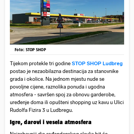
Foto: STOP SHOP
Tijekom protekle tri godine
STOP SHOP Ludbreg
postao je nezaobilazna destinacija za stanovnike
grada i okolice. Na jednom mjestu nude se
povoljne cijene, raznolika ponuda i ugodna
atmosfera - savršen spoj za obnovu garderobe,
uređenje doma ili opušteni shopping uz kavu u Ulici
Rudolfa Fizira 3 u Ludbregu.
Igre, darovi i vesela atmosfera
Najzabavniji dio rođendanskog slavlja bit će