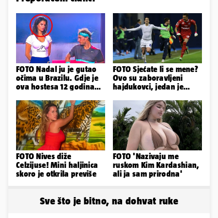
FOTO Nadal ju je gutao
FOTO Sjećate li se mene?
očima u Brazilu. Gdje je
Ovo su zaboravljeni
ova hostesa 12 godina
hajdukovci, jedan je
poslije i kako izgleda?
napuhao 3,3 promila...
FOTO Nives diže
FOTO 'Nazivaju me
Celzijuse! Mini haljinica
ruskom Kim Kardashian,
skoro je otkrila previše
ali ja sam prirodna'
Sve što je bitno, na dohvat ruke