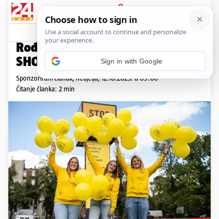
PRIJAVA
Promo sadržaj
PROMO
Rođendansko slavlje u STOP
SHOP-u Ludbreg
Sign in with Google
Sponzorirani članak,
nedjelja, 12.10.2025. u 09:00
Čitanje članka: 2 min