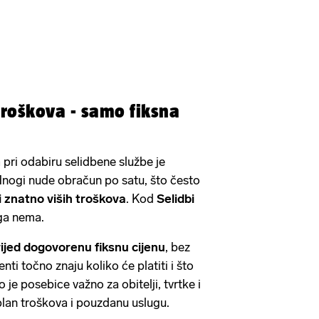
roškova - samo fiksna
 pri odabiru selidbene službe je
Mnogi nude obračun po satu, što često
i znatno viših troškova
. Kod
Selidbi
ga nema.
ijed dogovorenu fiksnu cijenu
, bez
nti točno znaju koliko će platiti i što
o je posebice važno za obitelji, tvrtke i
 plan troškova i pouzdanu uslugu.