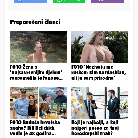
Preporučeni članci
FOTO Žena s
FOTO 'Nazivaju me
'najsavršenijim tijelom'
ruskom Kim Kardashian,
raspametila je fanove
ali ja sam prirodna'
zaigranim fotkama iz
plićaka
FOTO Buduća hrvatska
Koji je najbolji, a koji
snaha? Bill Belichick
najgori posao za tvoj
vodio je 48 godina
horoskopski znak?