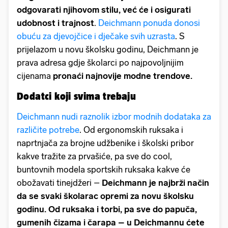
odgovarati njihovom stilu, već će i osigurati
udobnost i trajnost
.
Deichmann ponuda donosi
obuću za djevojčice i dječake svih uzrasta
. S
prijelazom u novu školsku godinu, Deichmann je
prava adresa gdje školarci po najpovoljnijim
cijenama
pronaći najnovije modne trendove.
Dodatci koji svima trebaju
Deichmann nudi raznolik izbor modnih dodataka za
različite potrebe
. Od ergonomskih ruksaka i
naprtnjača za brojne udžbenike i školski pribor
kakve tražite za prvašiće, pa sve do cool,
buntovnih modela sportskih ruksaka kakve će
obožavati tinejdžeri –
Deichmann je najbrži način
da se svaki školarac opremi za novu školsku
godinu. Od ruksaka i torbi, pa sve do papuča,
gumenih čizama i čarapa – u Deichmannu ćete