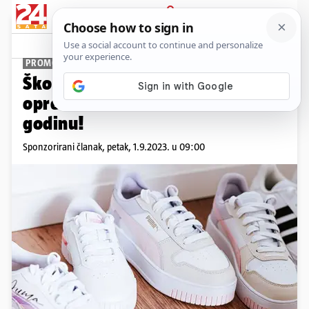
PRIJAVA
Promo sadržaj
PROMO
Škola stila – evo kako školarce
opremiti za novu školsku
godinu!
Sponzorirani članak,
petak, 1.9.2023. u 09:00