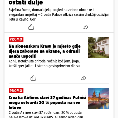
ostati dulje
Svježina šume, domaća jela, pogled na zelene obronke i
elegantan smještaj – Croatia Palace otkriva sasvim drukčiji doživljaj
ljeta u Ravnoj Gori
PROMO
Na slovenskom Krasu je mjesto gdje
djeca zaborave na ekrane, a odrasli
nauče usporiti
Konji, netaknuta priroda, vožnje kočijom, joga,
kraški specijaliteti i iskreno gostoprimstvo dio su
svakodnevice na obiteljskom imanju Tmbin’s Barn
PROMO
Croatia Airlines slavi 37 godina: Putnici
mogu ostvariti 20 % popusta na sve
letove
Croatia Airlines slavi 37. rođendan: 20 % popusta
na sve letove uz kod 37YEARS, ali samo jedan dan