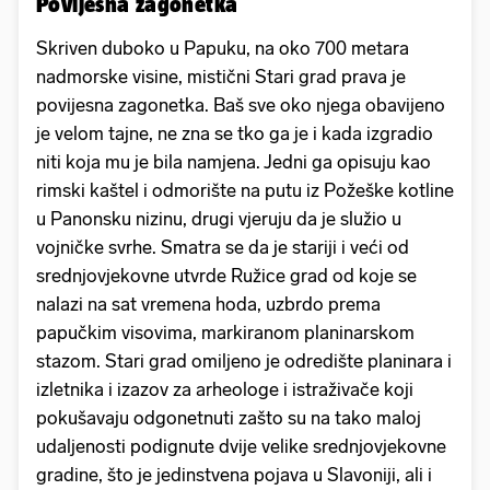
Povijesna zagonetka
Skriven duboko u Papuku, na oko 700 metara
nadmorske visine, mistični Stari grad prava je
povijesna zagonetka. Baš sve oko njega obavijeno
je velom tajne, ne zna se tko ga je i kada izgradio
niti koja mu je bila namjena. Jedni ga opisuju kao
rimski kaštel i odmorište na putu iz Požeške kotline
u Panonsku nizinu, drugi vjeruju da je služio u
vojničke svrhe. Smatra se da je stariji i veći od
srednjovjekovne utvrde Ružice grad od koje se
nalazi na sat vremena hoda, uzbrdo prema
papučkim visovima, markiranom planinarskom
stazom. Stari grad omiljeno je odredište planinara i
izletnika i izazov za arheologe i istraživače koji
pokušavaju odgonetnuti zašto su na tako maloj
udaljenosti podignute dvije velike srednjovjekovne
gradine, što je jedinstvena pojava u Slavoniji, ali i