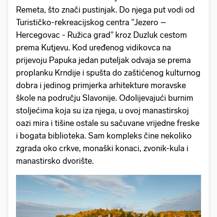
Remeta, što znači pustinjak. Do njega put vodi od
Turističko-rekreacijskog centra "Jezero –
Hercegovac - Ružica grad" kroz Duzluk cestom
prema Kutjevu. Kod uređenog vidikovca na
prijevoju Papuka jedan puteljak odvaja se prema
proplanku Krndije i spušta do zaštićenog kulturnog
dobra i jedinog primjerka arhitekture moravske
škole na području Slavonije. Odolijevajući burnim
stoljećima koja su iza njega, u ovoj manastirskoj
oazi mira i tišine ostale su sačuvane vrijedne freske
i bogata biblioteka. Sam kompleks čine nekoliko
zgrada oko crkve, monaški konaci, zvonik-kula i
manastirsko dvorište.