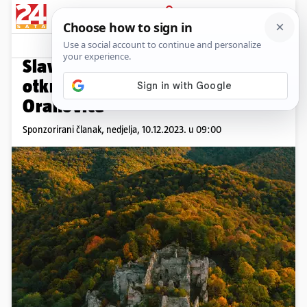
PRIJAVA
Promo sadržaj
PROMO
Slavonija i Podravina:
otkrivamo najljepše tajne
Orahovice
Sponzorirani članak,
nedjelja, 10.12.2023. u 09:00