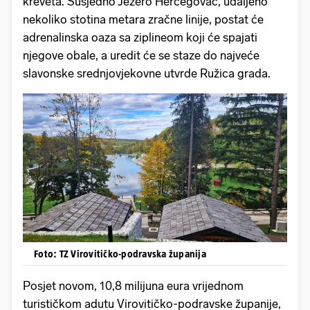
kreveta. Susjedno Jezero Hercegovac, udaljeno
nekoliko stotina metara zračne linije, postat će
adrenalinska oaza sa ziplineom koji će spajati
njegove obale, a uredit će se staze do najveće
slavonske srednjovjekovne utvrde Ružica grada.
Foto: TZ Virovitičko-podravska županija
Posjet novom, 10,8 milijuna eura vrijednom
turističkom adutu Virovitičko-podravske županije,