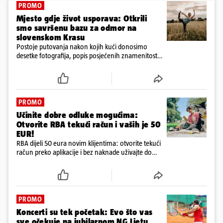
PROMO
Mjesto gdje život usporava: Otkrili
smo savršenu bazu za odmor na
slovenskom Krasu
Postoje putovanja nakon kojih kući donosimo
desetke fotografija, popis posjećenih znamenitosti i
osjećaj da smo ponovno nekamo žurili
PROMO
Učinite dobre odluke mogućima:
Otvorite RBA tekući račun i vaših je 50
EUR!
RBA dijeli 50 eura novim klijentima: otvorite tekući
račun preko aplikacije i bez naknade uživajte do
kraja godine
PROMO
Koncerti su tek početak: Evo što vas
sve očekuje na jubilarnom NG Ljetu