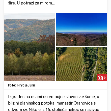
šire. U potrazi za mirom…
9
Foto: Hrvoje Jurić
Izgrađen na osami usred bujne slavonske šume, u
blizini planinskog potoka, manastir Orahovica s
crkvom sv. Nikole iz 16. stoljeća nekoć se nazivao