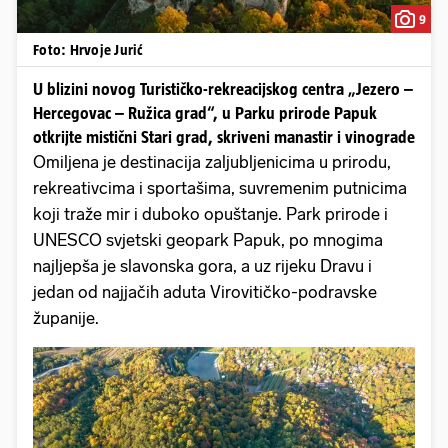
9
Foto: Hrvoje Jurić
U blizini novog Turističko-rekreacijskog centra „Jezero –
Hercegovac – Ružica grad“, u Parku prirode Papuk
otkrijte mistični Stari grad, skriveni manastir i vinograde
Omiljena je destinacija zaljubljenicima u prirodu,
rekreativcima i sportašima, suvremenim putnicima
koji traže mir i duboko opuštanje. Park prirode i
UNESCO svjetski geopark Papuk, po mnogima
najljepša je slavonska gora, a uz rijeku Dravu i
jedan od najjačih aduta Virovitičko-podravske
županije.