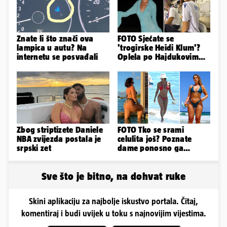
Znate li što znači ova
FOTO Sjećate se
lampica u autu? Na
'trogirske Heidi Klum'?
internetu se posvađali
Oplela po Hajdukovim
navijačima: 'Zvižduci?
Sramota'
Zbog striptizete Daniele
FOTO Tko se srami
NBA zvijezda postala je
celulita još? Poznate
srpski zet
dame ponosno ga
pokazuju pa slave svoje
obline
Sve što je bitno, na dohvat ruke
Skini aplikaciju za najbolje iskustvo portala. Čitaj,
komentiraj i budi uvijek u toku s najnovijim vijestima.