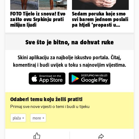
FOTO Tijelo iz snova! Evo
Sedam poruka koje smo
zašto ovu Srpkinju prati
svi barem jednom poslali
milijun ljudi
pa htjeli 'propasti u
zemlju' od srama
Sve što je bitno, na dohvat ruke
Skini aplikaciju za najbolje iskustvo portala. Čitaj,
komentiraj i budi uvijek u toku s najnovijim vijestima.
Odaberi temu koju želiš pratiti
Primaj sve nove vijesti o temi i budi u tijeku
plaža
more