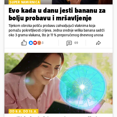
SUPER NAMIRNICA
Evo kada u danu jesti bananu za
bolju probavu i mršavljenje
Tijekom obroka potiču probavu zahvaljujući vlaknima koja
pomažu pokretljivosti crijeva. Jedna srednje velika banana sadrži
oko 3 grama vlakana, što je 11 % preporučenog dnevnog unosa
3
69
OD 9.8. DO 15.8.