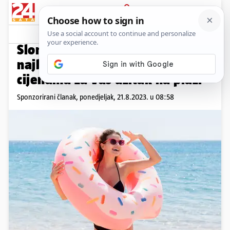
PRIJAVA
Promo sadržaj
PROMO
Slonko proizvodi za more -
najbolja kvaliteta po izvrsnim
cijenama za vaš užitak na plaži
Sponzorirani članak,
ponedjeljak, 21.8.2023. u 08:58