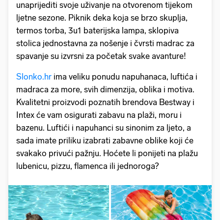
unaprijediti svoje uživanje na otvorenom tijekom
ljetne sezone. Piknik deka koja se brzo skuplja,
termos torba, 3u1 baterijska lampa, sklopiva
stolica jednostavna za nošenje i čvrsti madrac za
spavanje su izvrsni za početak svake avanture!
Slonko.hr
ima veliku ponudu napuhanaca, luftića i
madraca za more, svih dimenzija, oblika i motiva.
Kvalitetni proizvodi poznatih brendova Bestway i
Intex će vam osigurati zabavu na plaži, moru i
bazenu. Luftići i napuhanci su sinonim za ljeto, a
sada imate priliku izabrati zabavne oblike koji će
svakako privući pažnju. Hoćete li ponijeti na plažu
lubenicu, pizzu, flamenca ili jednoroga?