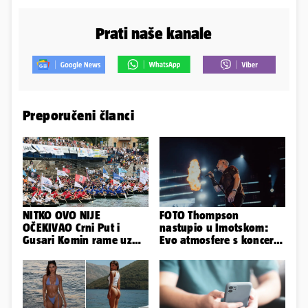
Prati naše kanale
Preporučeni članci
NITKO OVO NIJE
FOTO Thompson
OČEKIVAO Crni Put i
nastupio u Imotskom:
Gusari Komin rame uz
Evo atmosfere s koncerta
rame osvojili Maraton
na Gospinom docu
lađa