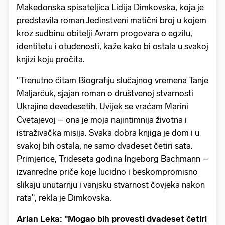
Makedonska spisateljica Lidija Dimkovska, koja je
predstavila roman Jedinstveni matični broj u kojem
kroz sudbinu obitelji Avram progovara o egzilu,
identitetu i otuđenosti, kaže kako bi ostala u svakoj
knjizi koju pročita.
"Trenutno čitam Biografiju slučajnog vremena Tanje
Maljarčuk, sjajan roman o društvenoj stvarnosti
Ukrajine devedesetih. Uvijek se vraćam Marini
Cvetajevoj – ona je moja najintimnija životna i
istraživačka misija. Svaka dobra knjiga je dom i u
svakoj bih ostala, ne samo dvadeset četiri sata.
Primjerice, Trideseta godina Ingeborg Bachmann –
izvanredne priče koje lucidno i beskompromisno
slikaju unutarnju i vanjsku stvarnost čovjeka nakon
rata", rekla je Dimkovska.
Arian Leka: "Mogao bih provesti dvadeset četiri