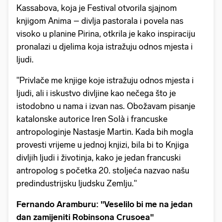
Kassabova, koja je Festival otvorila sjajnom
knjigom Anima – divlja pastorala i povela nas
visoko u planine Pirina, otkrila je kako inspiraciju
pronalazi u djelima koja istražuju odnos mjesta i
ljudi.
"Privlače me knjige koje istražuju odnos mjesta i
ljudi, ali i iskustvo divljine kao nečega što je
istodobno u nama i izvan nas. Obožavam pisanje
katalonske autorice Iren Solà i francuske
antropologinje Nastasje Martin. Kada bih mogla
provesti vrijeme u jednoj knjizi, bila bi to Knjiga
divljih ljudi i životinja, kako je jedan francuski
antropolog s početka 20. stoljeća nazvao našu
predindustrijsku ljudsku Zemlju."
Fernando Aramburu: "Veselilo bi me na jedan
dan zamijeniti Robinsona Crusoea"