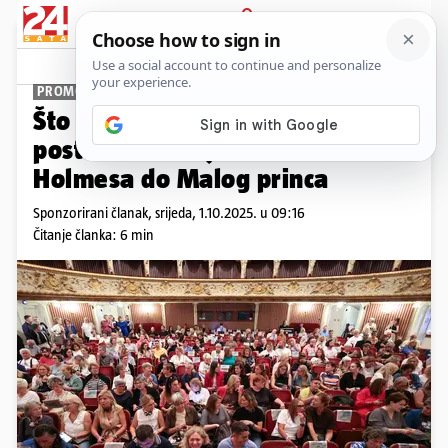
PRIJAVA
Promo sadržaj
PROMO
Što čitaju svjetski pisci kad
postanu čitatelji? Od Sherlocka
Holmesa do Malog princa
Sponzorirani članak,
srijeda, 1.10.2025. u 09:16
Čitanje članka: 6 min