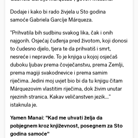
Dodaje i kako bi rado živjela u Sto godina
samoće Gabriela Garcíje Márqueza.
"Prihvatila bih sudbinu svakog lika, čak i onih
najgorih. Osjećaj čuđenja pred životom, koji donosi
to čudesno djelo, tjera te da prihvatiš i smrt,
nesreće i nepravde. To je knjiga u kojoj osjećaš
duboku ljubav prema čovječanstvu, prema Zemlji,
prema magiji svakodnevice i prema samim
riječima. Jedini moj uvjet bio bi da tu knjigu čitam
Márquezovim vlastitim riječima, dok živim unutar
njezinih stranica. Kakav veličanstven jezik..."
istaknula je.
Yamen Manai: "Kad me uhvati želja da
pobjegnem kroz književnost, posegnem za Sto
godina samoće"