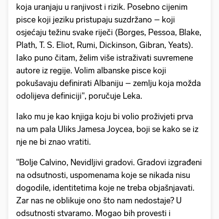
koja uranjaju u ranjivost i rizik. Posebno cijenim
pisce koji jeziku pristupaju suzdržano – koji
osjećaju težinu svake riječi (Borges, Pessoa, Blake,
Plath, T. S. Eliot, Rumi, Dickinson, Gibran, Yeats).
Iako puno čitam, želim više istraživati suvremene
autore iz regije. Volim albanske pisce koji
pokušavaju definirati Albaniju – zemlju koja možda
odolijeva definiciji", poručuje Leka.
Iako mu je kao knjiga koju bi volio proživjeti prva
na um pala Uliks Jamesa Joycea, boji se kako se iz
nje ne bi znao vratiti.
"Bolje Calvino, Nevidljivi gradovi. Gradovi izgrađeni
na odsutnosti, uspomenama koje se nikada nisu
dogodile, identitetima koje ne treba objašnjavati.
Zar nas ne oblikuje ono što nam nedostaje? U
odsutnosti stvaramo. Mogao bih provesti i