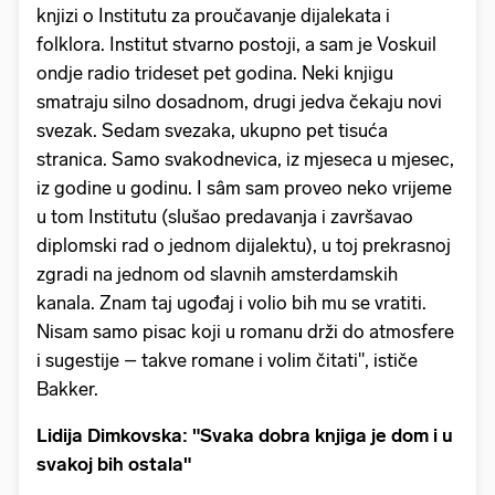
knjizi o Institutu za proučavanje dijalekata i
folklora. Institut stvarno postoji, a sam je Voskuil
ondje radio trideset pet godina. Neki knjigu
smatraju silno dosadnom, drugi jedva čekaju novi
svezak. Sedam svezaka, ukupno pet tisuća
stranica. Samo svakodnevica, iz mjeseca u mjesec,
iz godine u godinu. I sâm sam proveo neko vrijeme
u tom Institutu (slušao predavanja i završavao
diplomski rad o jednom dijalektu), u toj prekrasnoj
zgradi na jednom od slavnih amsterdamskih
kanala. Znam taj ugođaj i volio bih mu se vratiti.
Nisam samo pisac koji u romanu drži do atmosfere
i sugestije – takve romane i volim čitati", ističe
Bakker.
Lidija Dimkovska: "Svaka dobra knjiga je dom i u
svakoj bih ostala"