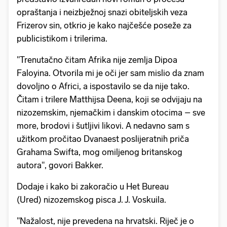
opraštanja i neizbježnoj snazi obiteljskih veza
Frizerov sin, otkrio je kako najčešće poseže za
publicistikom i trilerima.
"Trenutačno čitam Afrika nije zemlja Dipoa
Faloyina. Otvorila mi je oči jer sam mislio da znam
dovoljno o Africi, a ispostavilo se da nije tako.
Čitam i trilere Matthijsa Deena, koji se odvijaju na
nizozemskim, njemačkim i danskim otocima – sve
more, brodovi i šutljivi likovi. A nedavno sam s
užitkom pročitao Dvanaest poslijeratnih priča
Grahama Swifta, mog omiljenog britanskog
autora", govori Bakker.
Dodaje i kako bi zakoračio u Het Bureau
(Ured) nizozemskog pisca J. J. Voskuila.
"Nažalost, nije prevedena na hrvatski. Riječ je o