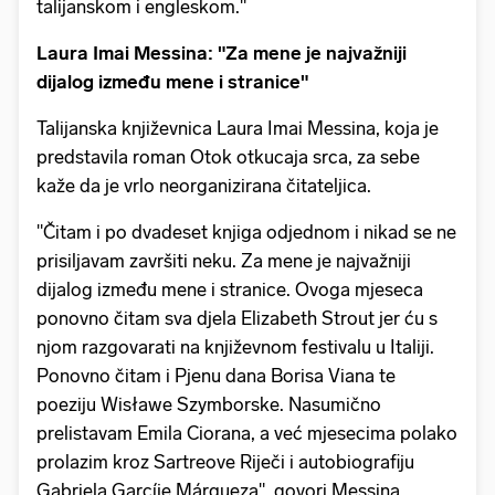
talijanskom i engleskom."
Laura Imai Messina: "Za mene je najvažniji
dijalog između mene i stranice"
Talijanska književnica Laura Imai Messina, koja je
predstavila roman Otok otkucaja srca, za sebe
kaže da je vrlo neorganizirana čitateljica.
"Čitam i po dvadeset knjiga odjednom i nikad se ne
prisiljavam završiti neku. Za mene je najvažniji
dijalog između mene i stranice. Ovoga mjeseca
ponovno čitam sva djela Elizabeth Strout jer ću s
njom razgovarati na književnom festivalu u Italiji.
Ponovno čitam i Pjenu dana Borisa Viana te
poeziju Wisławe Szymborske. Nasumično
prelistavam Emila Ciorana, a već mjesecima polako
prolazim kroz Sartreove Riječi i autobiografiju
Gabriela Garcíje Márqueza", govori Messina.