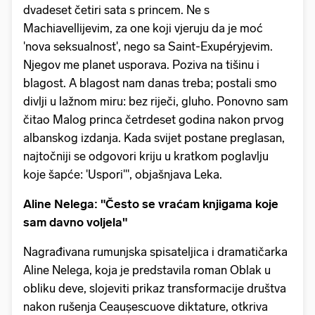
dvadeset četiri sata s princem. Ne s
Machiavellijevim, za one koji vjeruju da je moć
'nova seksualnost', nego sa Saint-Exupéryjevim.
Njegov me planet usporava. Poziva na tišinu i
blagost. A blagost nam danas treba; postali smo
divlji u lažnom miru: bez riječi, gluho. Ponovno sam
čitao Malog princa četrdeset godina nakon prvog
albanskog izdanja. Kada svijet postane preglasan,
najtočniji se odgovori kriju u kratkom poglavlju
koje šapće: 'Uspori'", objašnjava Leka.
Aline Nelega: "Često se vraćam knjigama koje
sam davno voljela"
Nagrađivana rumunjska spisateljica i dramatičarka
Aline Nelega, koja je predstavila roman Oblak u
obliku deve, slojeviti prikaz transformacije društva
nakon rušenja Ceaușescuove diktature, otkriva