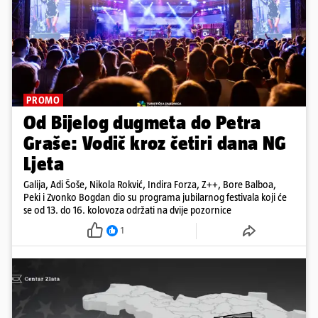
PROMO
Od Bijelog dugmeta do Petra
Graše: Vodič kroz četiri dana NG
Ljeta
Galija, Adi Šoše, Nikola Rokvić, Indira Forza, Z++, Bore Balboa,
Peki i Zvonko Bogdan dio su programa jubilarnog festivala koji će
se od 13. do 16. kolovoza održati na dvije pozornice
1