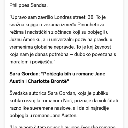
Philippea Sandsa.
"Upravo sam završio Londres street, 38. To je
snažna knjiga o vezama između Pinochetova
režima i nacističkih zločinaca koji su pobjegli u
Južnu Ameriku, ali i univerzalni poziv na pravdu u
vremenima globalne nepravde. To je književnost
koja nam je danas potrebna – duboko povezana s
moralom i poviješću."
Sara Gordan: "Pobjegla bih u romane Jane
Austin i Charlotte Brontë"
Švedska autorica Sara Gordan, koja je publiku i
kritiku osvojila romanom Noć, priznaje da voli čitati
raznolike suvremene naslove, ali da bi najradije
pobjegla u romane Jane Austen.
"Uglavnom čitam novoobjavljene švedske romane,