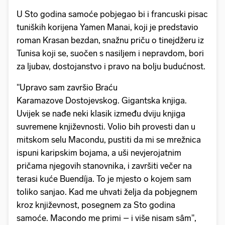
U Sto godina samoće pobjegao bi i francuski pisac
tuniških korijena Yamen Manai, koji je predstavio
roman Krasan bezdan, snažnu priču o tinejdžeru iz
Tunisa koji se, suočen s nasiljem i nepravdom, bori
za ljubav, dostojanstvo i pravo na bolju budućnost.
"Upravo sam završio Braću
Karamazove Dostojevskog. Gigantska knjiga.
Uvijek se nađe neki klasik između dviju knjiga
suvremene književnosti. Volio bih provesti dan u
mitskom selu Macondu, pustiti da mi se mrežnica
ispuni karipskim bojama, a uši nevjerojatnim
pričama njegovih stanovnika, i završiti večer na
terasi kuće Buendíja. To je mjesto o kojem sam
toliko sanjao. Kad me uhvati želja da pobjegnem
kroz književnost, posegnem za Sto godina
samoće. Macondo me primi – i više nisam sâm",