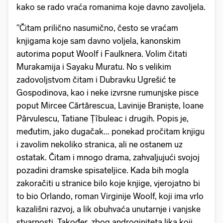
kako se rado vraća romanima koje davno zavoljela.
"Čitam prilično nasumično, često se vraćam
knjigama koje sam davno voljela, kanonskim
autorima poput Woolf i Faulknera. Volim čitati
Murakamija i Sayaku Muratu. No s velikim
zadovoljstvom čitam i Dubravku Ugrešić te
Gospodinova, kao i neke izvrsne rumunjske pisce
poput Mircee Cărtărescua, Lavinije Braniște, Ioane
Pârvulescu, Tatiane Țîbuleac i drugih. Popis je,
međutim, jako dugačak... ponekad pročitam knjigu
i zavolim nekoliko stranica, ali ne ostanem uz
ostatak. Čitam i mnogo drama, zahvaljujući svojoj
pozadini dramske spisateljice. Kada bih mogla
zakoračiti u stranice bilo koje knjige, vjerojatno bi
to bio Orlando, roman Virginije Woolf, koji ima vrlo
kazališni razvoj, a lik obuhvaća unutarnje i vanjske
stvarnosti. Također, zbog androginiteta lika koji