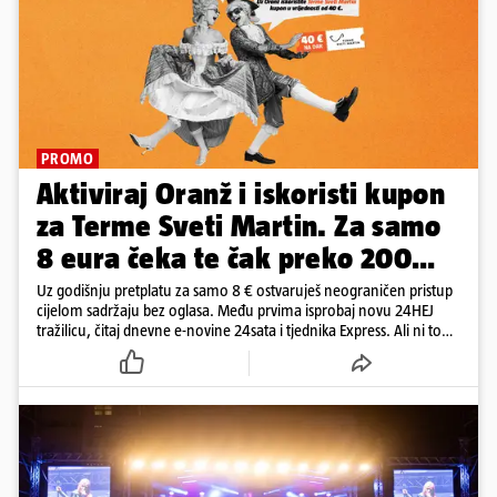
PROMO
Aktiviraj Oranž i iskoristi kupon
za Terme Sveti Martin. Za samo
8 eura čeka te čak preko 200
eura kupona!
Uz godišnju pretplatu za samo 8 € ostvaruješ neograničen pristup
cijelom sadržaju bez oglasa. Među prvima isprobaj novu 24HEJ
tražilicu, čitaj dnevne e-novine 24sata i tjednika Express. Ali ni to
nije sve!