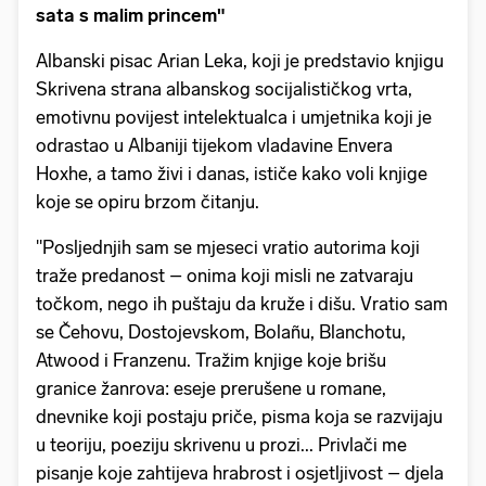
sata s malim princem"
Albanski pisac Arian Leka, koji je predstavio knjigu
Skrivena strana albanskog socijalističkog vrta,
emotivnu povijest intelektualca i umjetnika koji je
odrastao u Albaniji tijekom vladavine Envera
Hoxhe, a tamo živi i danas, ističe kako voli knjige
koje se opiru brzom čitanju.
"Posljednjih sam se mjeseci vratio autorima koji
traže predanost – onima koji misli ne zatvaraju
točkom, nego ih puštaju da kruže i dišu. Vratio sam
se Čehovu, Dostojevskom, Bolañu, Blanchotu,
Atwood i Franzenu. Tražim knjige koje brišu
granice žanrova: eseje prerušene u romane,
dnevnike koji postaju priče, pisma koja se razvijaju
u teoriju, poeziju skrivenu u prozi... Privlači me
pisanje koje zahtijeva hrabrost i osjetljivost – djela