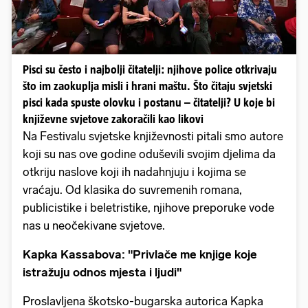
Pisci su često i najbolji čitatelji: njihove police otkrivaju
što im zaokuplja misli i hrani maštu. Što čitaju svjetski
pisci kada spuste olovku i postanu – čitatelji? U koje bi
književne svjetove zakoračili kao likovi
Na Festivalu svjetske književnosti pitali smo autore
koji su nas ove godine oduševili svojim djelima da
otkriju naslove koji ih nadahnjuju i kojima se
vraćaju. Od klasika do suvremenih romana,
publicistike i beletristike, njihove preporuke vode
nas u neočekivane svjetove.
Kapka Kassabova: "Privlače me knjige koje
istražuju odnos mjesta i ljudi"
Proslavljena škotsko-bugarska autorica Kapka