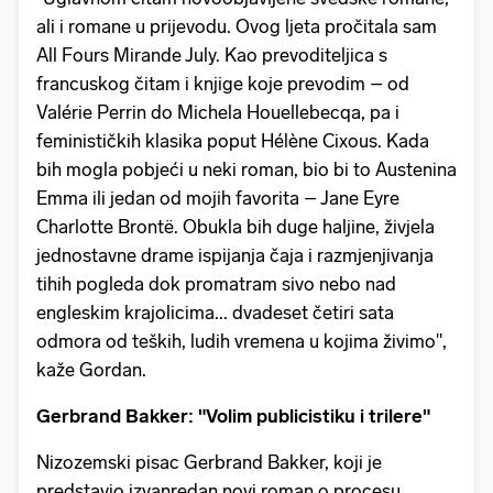
ali i romane u prijevodu. Ovog ljeta pročitala sam
All Fours Mirande July. Kao prevoditeljica s
francuskog čitam i knjige koje prevodim – od
Valérie Perrin do Michela Houellebecqa, pa i
feminističkih klasika poput Hélène Cixous. Kada
bih mogla pobjeći u neki roman, bio bi to Austenina
Emma ili jedan od mojih favorita – Jane Eyre
Charlotte Brontë. Obukla bih duge haljine, živjela
jednostavne drame ispijanja čaja i razmjenjivanja
tihih pogleda dok promatram sivo nebo nad
engleskim krajolicima... dvadeset četiri sata
odmora od teških, ludih vremena u kojima živimo",
kaže Gordan.
Gerbrand Bakker: "Volim publicistiku i trilere"
Nizozemski pisac Gerbrand Bakker, koji je
predstavio izvanredan novi roman o procesu