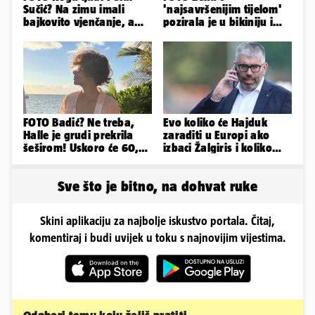
Sučić? Na zimu imali
'najsavršenijim tijelom'
bajkovito vjenčanje, a
pozirala je u bikiniju i
sada je na svijet stigao -
pokazala svoje bujne
sin!
obline...
FOTO Badić? Ne treba,
Evo koliko će Hajduk
Halle je grudi prekrila
zaraditi u Europi ako
šeširom! Uskoro će 60,
izbaci Žalgiris i koliko
ljetuje u golim izdanjima
ako izbori ligašku fazu
Sve što je bitno, na dohvat ruke
Skini aplikaciju za najbolje iskustvo portala. Čitaj,
komentiraj i budi uvijek u toku s najnovijim vijestima.