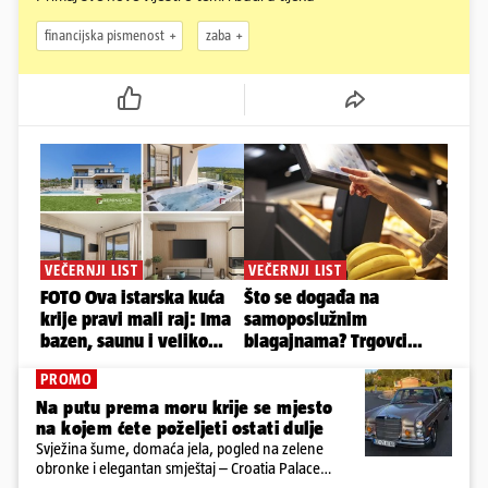
financijska pismenost
zaba
PROMO
Na putu prema moru krije se mjesto
na kojem ćete poželjeti ostati dulje
Svježina šume, domaća jela, pogled na zelene
obronke i elegantan smještaj – Croatia Palace
otkriva sasvim drukčiji doživljaj ljeta u Ravnoj Gori