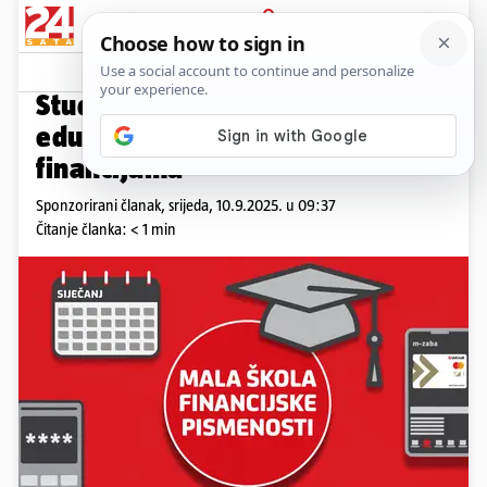
PRIJAVA
Promo sadržaj
PROMO
Student kreditna kartica: kako
educirano upravljati svojim
financijama
Sponzorirani članak,
srijeda, 10.9.2025. u 09:37
Čitanje članka: < 1 min