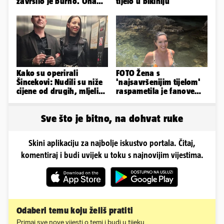
završilo je burno. Ona
tijelo u bikiniju
sad želi 50 milijuna eura
Kako su operirali
FOTO Žena s
Šincekovi: Nudili su niže
'najsavršenijim tijelom'
cijene od drugih, mljeli
raspametila je fanove
su otpad pa zakapali...
zaigranim fotkama iz
plićaka
Sve što je bitno, na dohvat ruke
Skini aplikaciju za najbolje iskustvo portala. Čitaj,
komentiraj i budi uvijek u toku s najnovijim vijestima.
Odaberi temu koju želiš pratiti
Primaj sve nove vijesti o temi i budi u tijeku