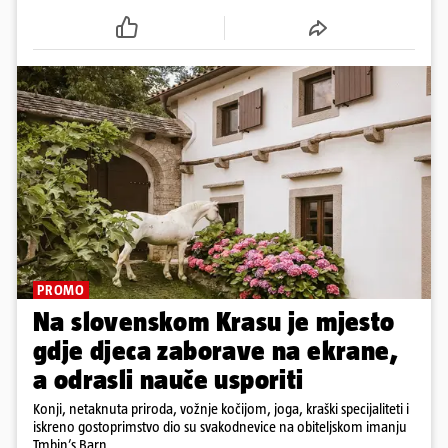
PROMO
Na slovenskom Krasu je mjesto
gdje djeca zaborave na ekrane,
a odrasli nauče usporiti
Konji, netaknuta priroda, vožnje kočijom, joga, kraški specijaliteti i
iskreno gostoprimstvo dio su svakodnevice na obiteljskom imanju
Tmbin’s Barn