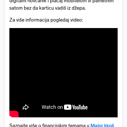
digitalni novčanik i plaćaj mobitelom ili pametnim
satom bez da karticu vadiš iz džepa.
Za više informacija pogledaj video:
Saznajte više o financijskim temama u
Maloj školi