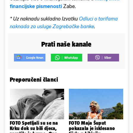
financijske pismenosti
Zabe.
* Uz naknadu sukladno Izvatku
Odluci o tarifama
naknada za usluge Zagrebačke banke
.
Prati naše kanale
Preporučeni članci
FOTO Spetljali su se na
FOTO Maja Šuput
Krku dok su bili djeca,
pokazala je isklesano