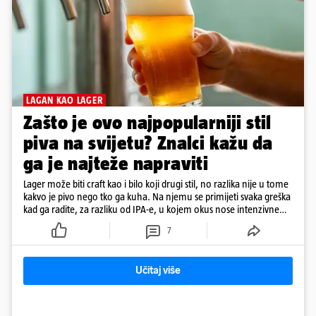
LAGAN KAO LAGER
Zašto je ovo najpopularniji stil
piva na svijetu? Znalci kažu da
ga je najteže napraviti
Lager može biti craft kao i bilo koji drugi stil, no razlika nije u tome
kakvo je pivo nego tko ga kuha. Na njemu se primijeti svaka greška
kad ga radite, za razliku od IPA-e, u kojem okus nose intenzivne
arome
7
Učitaj više