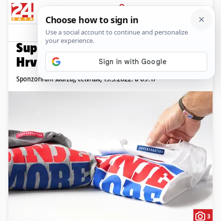
PRIJAVA
Promo sadržaj
PROMO
Supercroatian – priča iz
Hrvatske inspirirana srcem
Sponzorirani sadržaj,
četvrtak, 19.5.2022. u 09:17
3