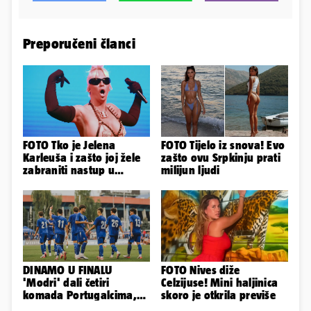
Preporučeni članci
FOTO Tko je Jelena
FOTO Tijelo iz snova! Evo
Karleuša i zašto joj žele
zašto ovu Srpkinju prati
zabraniti nastup u
milijun ljudi
Vodicama? Evo što je
govorila...
DINAMO U FINALU
FOTO Nives diže
'Modri' dali četiri
Celzijuse! Mini haljinica
komada Portugalcima,
skoro je otkrila previše
branit će titulu na