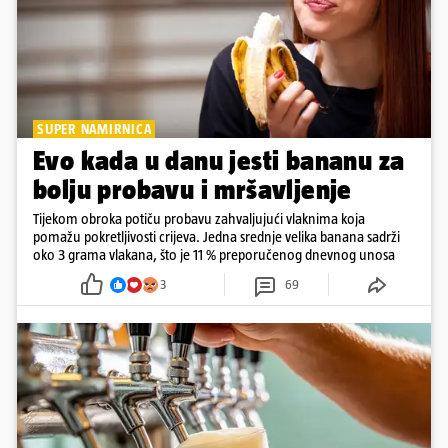
SUPER NAMIRNICA
Evo kada u danu jesti bananu za
bolju probavu i mršavljenje
Tijekom obroka potiču probavu zahvaljujući vlaknima koja
pomažu pokretljivosti crijeva. Jedna srednje velika banana sadrži
oko 3 grama vlakana, što je 11 % preporučenog dnevnog unosa
3
69