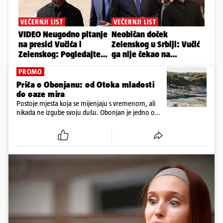
PROMO
Priča o Obonjanu: od Otoka mladosti
do oaze mira
Postoje mjesta koja se mijenjaju s vremenom, ali
nikada ne izgube svoju dušu. Obonjan je jedno od
njih