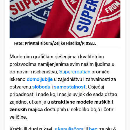
Foto: Privatni album/Zeljko Hladika/PIXSELL
Modernim grafičkim rješenjima i kvalitetnim
proizvodima namijenjenima svim našim ljudima u
domovini i iseljeništvu,
Supercroatian
promiče
iskreno
domoljublje
u zajedništvu i zahvalnosti za
ostvarenu
slobodu
i
samostalnost
.
Osjećaj
pripadnosti i nade koji nas je uvijek do sada držao
zajedno, utkan je u
atraktivne modele muških i
ženskih majica
dostupnih u nekoliko boja i četiri
veličine.
Kratki ili dugi rukavi,
s kapuljačom
ili
bez
, za nju &