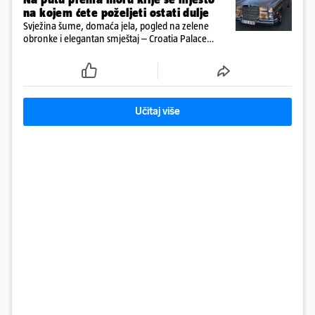
na kojem ćete poželjeti ostati dulje
Svježina šume, domaća jela, pogled na zelene
obronke i elegantan smještaj – Croatia Palace
otkriva sasvim drukčiji doživljaj ljeta u Ravnoj Gori
Učitaj više