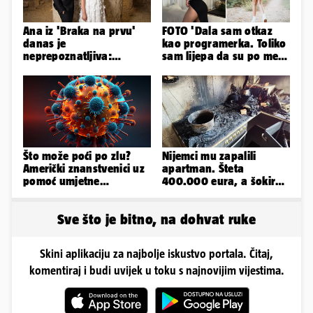
Ana iz 'Braka na prvu'
FOTO 'Dala sam otkaz
danas je
kao programerka. Toliko
neprepoznatljiva:
sam lijepa da su po meni
Odselila je iz Hrvatske, a
napravili lutku'
ovako sad izgleda
Što može poći po zlu?
Nijemci mu zapalili
Američki znanstvenici uz
apartman. Šteta
pomoć umjetne
400.000 eura, a šokirao
inteligencije stvorili nove
ga mail od Bookinga
viruse
Sve što je bitno, na dohvat ruke
Skini aplikaciju za najbolje iskustvo portala. Čitaj,
komentiraj i budi uvijek u toku s najnovijim vijestima.