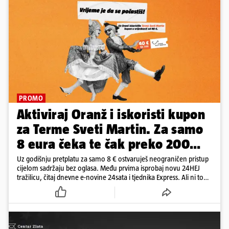
PROMO
Aktiviraj Oranž i iskoristi kupon
za Terme Sveti Martin. Za samo
8 eura čeka te čak preko 200
eura kupona!
Uz godišnju pretplatu za samo 8 € ostvaruješ neograničen pristup
cijelom sadržaju bez oglasa. Među prvima isprobaj novu 24HEJ
tražilicu, čitaj dnevne e-novine 24sata i tjednika Express. Ali ni to
nije sve!