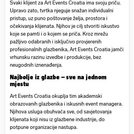
Svaki klijent za Art Events Croatia ima svoju priču.
Upravo zato, tvrtka njeguje snažan individualni
pristup, uz puno poštovanje želja, prostora i
očekivanja klijenata. Njihov je cilj stvoriti iskustvo
koje se pamti i o kojem se priča. Kroz mrežu
pažljivo odabranih i isključivo provjerenih
profesionalnih glazbenika, Art Events Croatia jamči
vrhunsku razinu izvedbe i produkcije, bez
neugodnih iznenađenja.
Najbolje iz glazbe – sve na jednom
mjestu
Art Events Croatia okuplja tim akademski
obrazovanih glazbenika i iskusnih event managera.
Njihova usluga obuhvaća sve, od savjetovanja
klijenata koji nisu iz glazbene industrije, do
potpune organizacije nastupa.