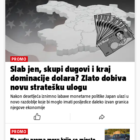
PROMO
Slab jen, skupi dugovi i kraj
dominacije dolara? Zlato dobiva
novu stratešku ulogu
Nakon desetljeća iznimno labave monetarne politike Japan ulazi u
novo razdoblje koje bi moglo imati posljedice daleko izvan granica
njegove ekonomije
PROMO
Na putu prema moru krije se mjesto