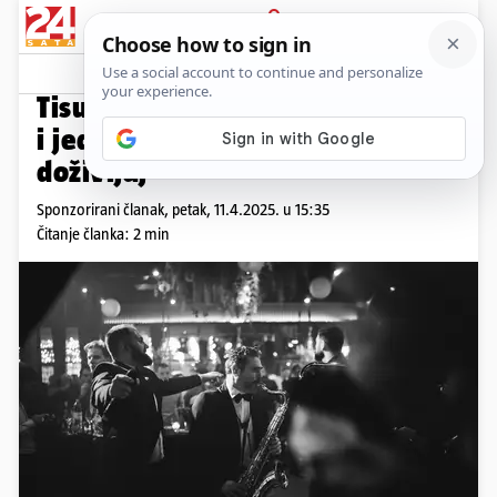
PRIJAVA
Promo sadržaj
PROMO
Tisuće nastupa, stotine evenata
i jedan cilj – vrhunski glazbeni
doživljaj
Sponzorirani članak,
petak, 11.4.2025. u 15:35
Čitanje članka: 2 min