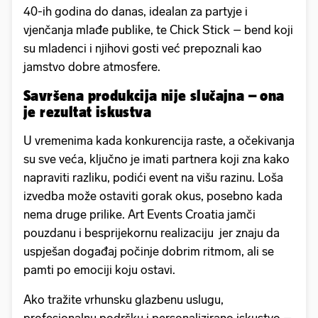
40-ih godina do danas, idealan za partyje i
vjenčanja mlađe publike, te Chick Stick – bend koji
su mladenci i njihovi gosti već prepoznali kao
jamstvo dobre atmosfere.
Savršena produkcija nije slučajna – ona
je rezultat iskustva
U vremenima kada konkurencija raste, a očekivanja
su sve veća, ključno je imati partnera koji zna kako
napraviti razliku, podići event na višu razinu. Loša
izvedba može ostaviti gorak okus, posebno kada
nema druge prilike. Art Events Croatia jamči
pouzdanu i besprijekornu realizaciju jer znaju da
uspješan događaj počinje dobrim ritmom, ali se
pamti po emociji koju ostavi.
Ako tražite vrhunsku glazbenu uslugu,
profesionalnu podršku i personalizirano iskustvo –