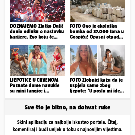
DOZNAJEMO Zlatko Dalić
FOTO Ovo je ekološka
donio odluku o nastavku
bomba od 37.000 tona u
karijere. Evo koju će
Gospiću! Opasni otpad
reprezentaciju preuzeti!
prijetnja je i ljudima
LJEPOTICE U CRVENOM
FOTO Zlobnici kažu da je
Poznate dame navukle
uspjela samo zbog
su mini tangice i
ljepote: 'U poslu mi ide
grudnjake pa istaknule
jer imam strategiju'
obline
Sve što je bitno, na dohvat ruke
Skini aplikaciju za najbolje iskustvo portala. Čitaj,
komentiraj i budi uvijek u toku s najnovijim vijestima.