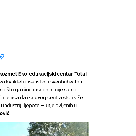
kozmetičko-edukacijski centar Total
za kvalitetu, iskustvo i sveobuhvatnu
Ono što ga čini posebnim nije samo
činjenica da iza ovog centra stoji više
 industriji ljepote – utjelovljenih u
ković
.