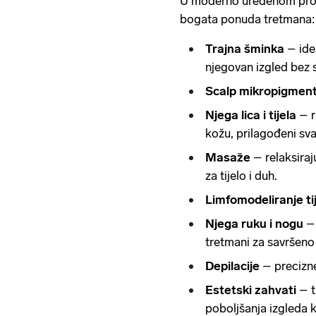
U moderno uređenom prost
bogata ponuda tretmana:
Trajna šminka
– idea
njegovan izgled bez
Scalp mikropigmenta
Njega lica i tijela
– r
kožu, prilagođeni sv
Masaže
– relaksiraj
za tijelo i duh.
Limfomodeliranje tij
Njega ruku i nogu
– 
tretmani za savršeno
Depilacije
– precizne
Estetski zahvati
– t
poboljšanja izgleda 