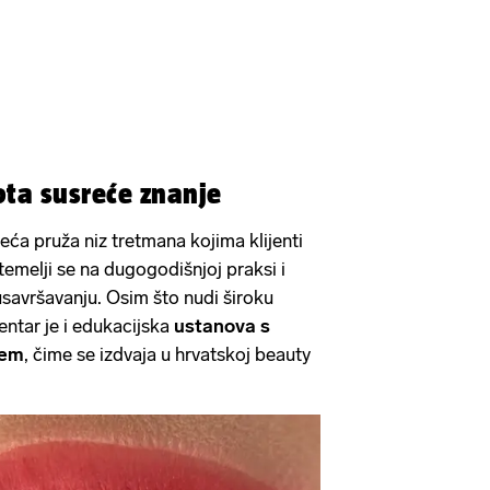
ota susreće znanje
jeća pruža niz tretmana kojima klijenti
 temelji se na dugogodišnjoj praksi i
savršavanju. Osim što nudi široku
entar je i edukacijska
ustanova s
jem
, čime se izdvaja u hrvatskoj beauty