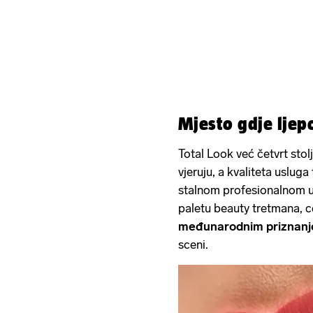
Mjesto gdje ljep
Total Look već četvrt stol
vjeruju, a kvaliteta usluga
stalnom profesionalnom u
paletu beauty tretmana, c
međunarodnim priznan
sceni.