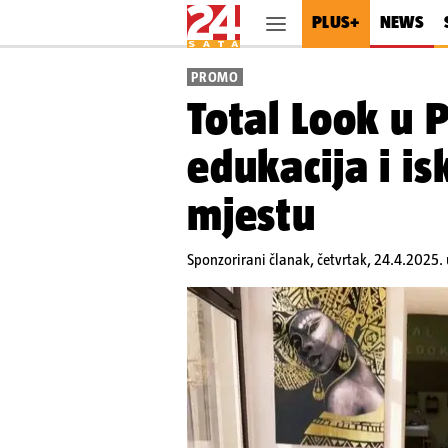
PLUS+
NEWS
PROMO
Total Look u P
edukacija i i
mjestu
Sponzorirani članak,
četvrtak, 24.4.2025. 