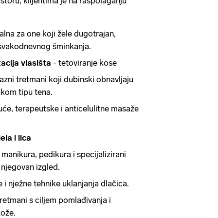
oru, klijentima je na raspolaganju
lna za one koji žele dugotrajan,
 svakodnevnog šminkanja.
cija vlasišta
- tetoviranje kose
azni tretmani koji dubinski obnavljaju
akom tipu tena.
uće, terapeutske i anticelulitne masaže
ela i lica
manikura, pedikura i specijalizirani
 njegovan izgled.
 i nježne tehnike uklanjanja dlačica.
retmani s ciljem pomlađivanja i
kože.