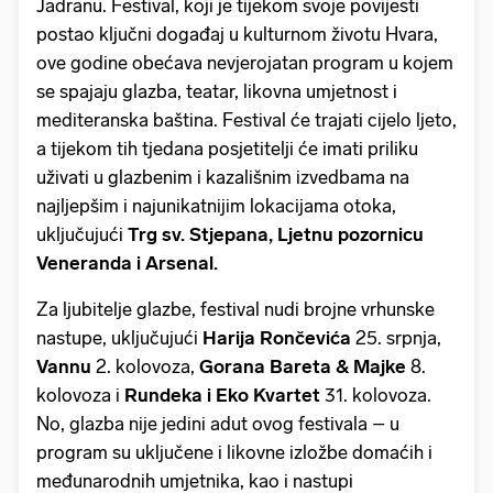
Jadranu. Festival, koji je tijekom svoje povijesti
postao ključni događaj u kulturnom životu Hvara,
ove godine obećava nevjerojatan program u kojem
se spajaju glazba, teatar, likovna umjetnost i
mediteranska baština. Festival će trajati cijelo ljeto,
a tijekom tih tjedana posjetitelji će imati priliku
uživati u glazbenim i kazališnim izvedbama na
najljepšim i najunikatnijim lokacijama otoka,
uključujući
Trg sv. Stjepana, Ljetnu pozornicu
Veneranda i Arsenal.
Za ljubitelje glazbe, festival nudi brojne vrhunske
nastupe, uključujući
Harija Rončevića
25. srpnja,
Vannu
2. kolovoza,
Gorana Bareta
& Majke
8.
kolovoza i
Rundeka i Eko Kvartet
31. kolovoza.
No, glazba nije jedini adut ovog festivala – u
program su uključene i likovne izložbe domaćih i
međunarodnih umjetnika, kao i nastupi