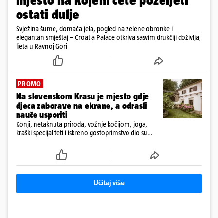
mjesto na kojem ćete poželjeti
ostati dulje
Svježina šume, domaća jela, pogled na zelene obronke i
elegantan smještaj – Croatia Palace otkriva sasvim drukčiji doživljaj
ljeta u Ravnoj Gori
PROMO
Na slovenskom Krasu je mjesto gdje
djeca zaborave na ekrane, a odrasli
nauče usporiti
Konji, netaknuta priroda, vožnje kočijom, joga,
kraški specijaliteti i iskreno gostoprimstvo dio su
svakodnevice na obiteljskom imanju Tmbin’s Barn
Učitaj više