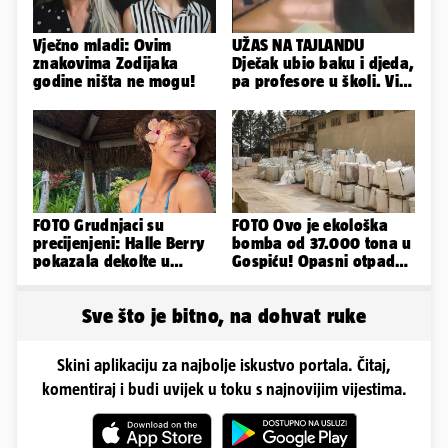
Vječno mladi: Ovim
UŽAS NA TAJLANDU
znakovima Zodijaka
Dječak ubio baku i djeda,
godine ništa ne mogu!
pa profesore u školi. Više
od 30 ljudi je ranjeno
FOTO Grudnjaci su
FOTO Ovo je ekološka
precijenjeni: Halle Berry
bomba od 37.000 tona u
pokazala dekolte u
Gospiću! Opasni otpad
zavodljivoj satenskoj
prijetnja je i ljudima
haljinici
Sve što je bitno, na dohvat ruke
Skini aplikaciju za najbolje iskustvo portala. Čitaj,
komentiraj i budi uvijek u toku s najnovijim vijestima.