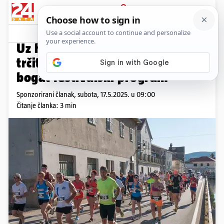
PRIJAVA
Promo sadržaj
PROMO
Uz hvarski polumaraton 24. 5.
trčite ljetu u kojem vas očekuje
bogat festivalski program
Sponzorirani članak,
subota, 17.5.2025. u 09:00
Čitanje članka: 3 min