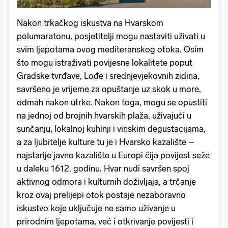
Nakon trkačkog iskustva na Hvarskom
polumaratonu, posjetitelji mogu nastaviti uživati u
svim ljepotama ovog mediteranskog otoka. Osim
što mogu istraživati povijesne lokalitete poput
Gradske tvrđave, Lođe i srednjevjekovnih zidina,
savršeno je vrijeme za opuštanje uz skok u more,
odmah nakon utrke. Nakon toga, mogu se opustiti
na jednoj od brojnih hvarskih plaža, uživajući u
sunčanju, lokalnoj kuhinji i vinskim degustacijama,
a za ljubitelje kulture tu je i Hvarsko kazalište –
najstarije javno kazalište u Europi čija povijest seže
u daleku 1612. godinu. Hvar nudi savršen spoj
aktivnog odmora i kulturnih doživljaja, a trčanje
kroz ovaj prelijepi otok postaje nezaboravno
iskustvo koje uključuje ne samo uživanje u
prirodnim ljepotama, već i otkrivanje povijesti i