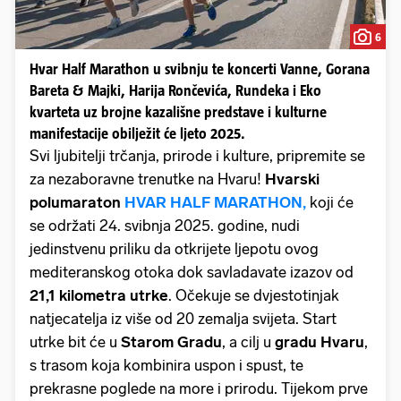
6
Hvar Half Marathon u svibnju te koncerti Vanne, Gorana
Bareta & Majki, Harija Rončevića, Rundeka i Eko
kvarteta uz brojne kazališne predstave i kulturne
manifestacije obilježit će ljeto 2025.
Svi ljubitelji trčanja, prirode i kulture, pripremite se
za nezaboravne trenutke na Hvaru!
Hvarski
polumaraton
HVAR HALF MARATHON,
koji će
se održati 24. svibnja 2025. godine, nudi
jedinstvenu priliku da otkrijete ljepotu ovog
mediteranskog otoka dok savladavate izazov od
21,1 kilometra utrke
. Očekuje se dvjestotinjak
natjecatelja iz više od 20 zemalja svijeta. Start
utrke bit će u
Starom Gradu
, a cilj u
gradu Hvaru
,
s trasom koja kombinira uspon i spust, te
prekrasne poglede na more i prirodu. Tijekom prve