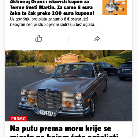
Aktiviraj Oranž i iskoristi kupon za
Terme Sveti Martin. Za samo 8 eura
čeka te čak preko 200 eura kupona!
Uz godišnju pretplatu za samo 8 € ostvaruješ
neograničen pristup cijelom sadržaju bez oglasa.
Među prvima isprobaj novu 24HEJ tražilicu, čitaj
dnevne e-novine 24sata i tjednika Express. Ali ni to
nije sve!
PROMO
Na putu prema moru krije se