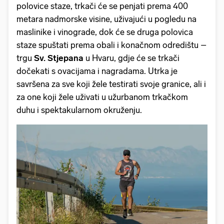
polovice staze, trkači će se penjati prema 400
metara nadmorske visine, uživajući u pogledu na
maslinike i vinograde, dok će se druga polovica
staze spuštati prema obali i konačnom odredištu –
trgu
Sv. Stjepana
u Hvaru, gdje će se trkači
dočekati s ovacijama i nagradama. Utrka je
savršena za sve koji žele testirati svoje granice, ali i
za one koji žele uživati u užurbanom trkačkom
duhu i spektakularnom okruženju.